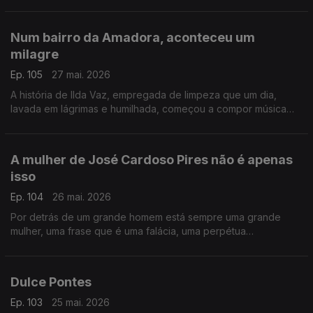
lojas pornográficas em Berlim e Munique e que se chamava
Lilli.
Num bairro da Amadora, aconteceu um
milagre
Ep. 105
27 mai. 2026
A história de Ilda Vaz, empregada de limpeza que um dia,
lavada em lágrimas e humilhada, começou a compor música
para fugir à tristeza. Vingou-se de todo o sofrimento, de toda
a perversidade
A mulher de José Cardoso Pires não é apenas
isso
Ep. 104
26 mai. 2026
Por detrás de um grande homem está sempre uma grande
mulher, uma frase que é uma falácia, uma perpétua
condenação à subalternidade. Contamos hoje a história de
Edite, a que nunca esteve atrás
Dulce Pontes
Ep. 103
25 mai. 2026