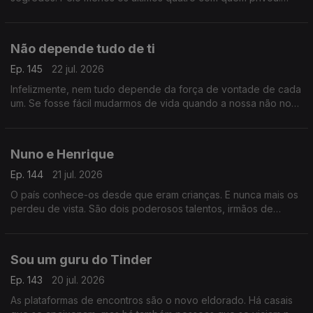
Aura Miguel é a personagem principal do Postal do Dia de
hoje.
Não depende tudo de ti
Ep. 145
22 jul. 2026
Infelizmente, nem tudo depende da força de vontade de cada
um. Se fosse fácil mudarmos de vida quando a nossa não nos
serve, todos o faríamos. Ainda assim vale a pena acreditar.
Nuno e Henrique
Ep. 144
21 jul. 2026
O país conhece-os desde que eram crianças. E nunca mais os
perdeu de vista. São dois poderosos talentos, irmãos de
sangue e a sua história foi feita de tragédia e aplausos.
Sou um guru do Tinder
Ep. 143
20 jul. 2026
As plataformas de encontros são o novo eldorado. Há casais