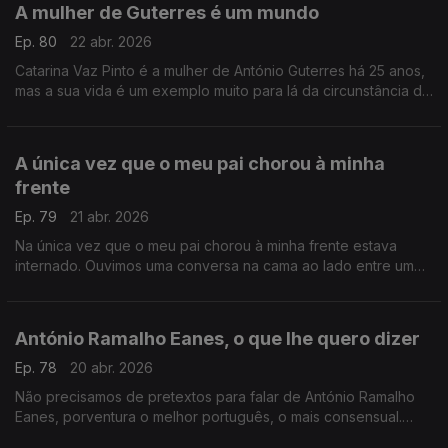
A mulher de Guterres é um mundo
Ep. 80
22 abr. 2026
Catarina Vaz Pinto é a mulher de António Guterres há 25 anos,
mas a sua vida é um exemplo muito para lá da circunstância de
uma relação com um dos homens mais mediáticos do mundo .
A única vez que o meu pai chorou à minha
frente
Ep. 79
21 abr. 2026
Na única vez que o meu pai chorou à minha frente estava
internado. Ouvimos uma conversa na cama ao lado entre um
filho e uma mãe. Recordo-a hoje, para que também possas
chorar.
António Ramalho Eanes, o que lhe quero dizer
Ep. 78
20 abr. 2026
Não precisamos de pretextos para falar de António Ramalho
Eanes, porventura o melhor português, o mais consensual.
Escrevo hoje o postal com tudo o que lhe quero dizer.