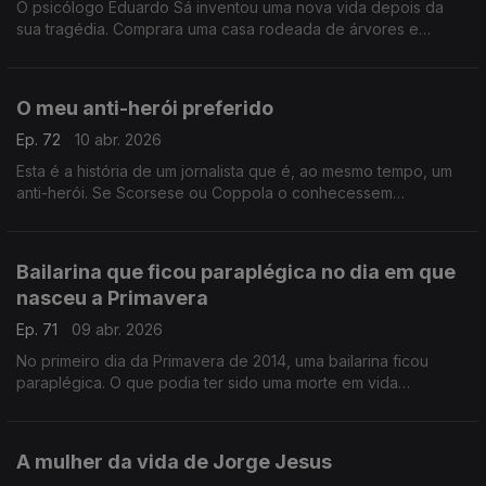
O psicólogo Eduardo Sá inventou uma nova vida depois da
sua tragédia. Comprara uma casa rodeada de árvores e
silêncio, mas uma queda condenou-o a uma cadeira de rodas
O meu anti-herói preferido
Ep. 72
10 abr. 2026
Esta é a história de um jornalista que é, ao mesmo tempo, um
anti-herói. Se Scorsese ou Coppola o conhecessem
realizariam um filme sobre a sua vida. Chama-se José Plácido
Júnior
Bailarina que ficou paraplégica no dia em que
nasceu a Primavera
Ep. 71
09 abr. 2026
No primeiro dia da Primavera de 2014, uma bailarina ficou
paraplégica. O que podia ter sido uma morte em vida
transformou-se num ato revolucionário e artístico.
A mulher da vida de Jorge Jesus