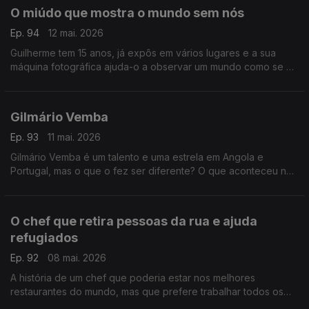
O miúdo que mostra o mundo sem nós
Ep. 94
12 mai. 2026
Guilherme tem 15 anos, já expôs em vários lugares e a sua
máquina fotográfica ajuda-o a observar um mundo como se o
ser humano não existisse. Desde os 11 que se embrenhou na
floresta.
Gilmário Vemba
Ep. 93
11 mai. 2026
Gilmário Vemba é um talento e uma estrela em Angola e
Portugal, mas o que o fez ser diferente? O que aconteceu na
sua vida de criança pobre no bairro de Sambizanga?
O chef que retira pessoas da rua e ajuda
refugiados
Ep. 92
08 mai. 2026
A história de um chef que poderia estar nos melhores
restaurantes do mundo, mas que prefere trabalhar todos os
dias para que o mundo seja um bocadinho melhor. Ele faz a