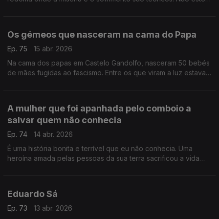
a dizer que seria diferente se fosse rico, estou a constatar um
facto
Os gémeos que nasceram na cama do Papa
Ep. 75
15 abr. 2026
Na cama dos papas em Castelo Gandolfo, nasceram 50 bebés
de mães fugidas ao fascismo. Entre os que viram a luz estavam
Eugénio Pio e Pio Eugénio, gémeos que ficaram para a história
A mulher que foi apanhada pelo comboio a
salvar quem não conhecia
Ep. 74
14 abr. 2026
É uma história bonita e terrível que eu não conhecia. Uma
heroína amada pelas pessoas da sua terra sacrificou a vida
para salvar uma outra mulher de ser esmagada por um
comboio
Eduardo Sá
Ep. 73
13 abr. 2026