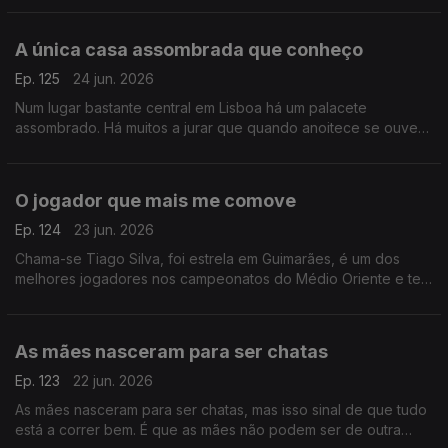
A única casa assombrada que conheço
Ep. 125
24 jun. 2026
Num lugar bastante central em Lisboa há um palacete
assombrado. Há muitos a jurar que quando anoitece se ouvem
gemidos e gritos de mulher.
O jogador que mais me comove
Ep. 124
23 jun. 2026
Chama-se Tiago Silva, foi estrela em Guimarães, é um dos
melhores jogadores nos campeonatos do Médio Oriente e tem
a história de vida mais comovente entre todas as que conheço
As mães nasceram para ser chatas
Ep. 123
22 jun. 2026
As mães nasceram para ser chatas, mas isso sinal de que tudo
está a correr bem. É que as mães não podem ser de outra