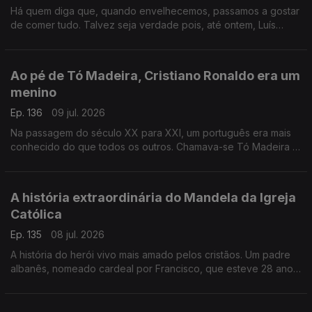
Há quem diga que, quando envelhecemos, passamos a gostar
de comer tudo. Talvez seja verdade pois, até ontem, Luís
Osório detestava iscas. Adorou comê-las, mas ficou confuso e
perturbado.
Ao pé de Tó Madeira, Cristiano Ronaldo era um
menino
Ep. 136
09 jul. 2026
Na passagem do século XX para XXI, um português era mais
conhecido do que todos os outros. Chamava-se Tó Madeira e
o seu nome ainda é uma lenda nos cinco continentes.
A história extraordinária do Mandela da Igreja
Católica
Ep. 135
08 jul. 2026
A história do herói vivo mais amado pelos cristãos. Um padre
albanês, nomeado cardeal por Francisco, que esteve 28 anos
preso e foi barbaramente torturado pelo regime albanês.