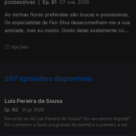
possessivas
|
Ep. 91
07 mai. 2026
As minhas flores preferidas são loucas e possessivas.
Os especialistas de Fen Shui desaconselham-me a sua
amizade, mas eu insisto. Gosto delas exatamente como
são.
opções
597
episódios disponíveis
942692
938383
935488
931472
927698
923874
919705
916474
Luís Pereira de Sousa
Ep. 152
31 jul. 2026
Recorda-se de Luís Pereira de Sousa? Do seu eterno bigode?
Foi o primeiro a fazer programas da manhã e o primeiro a ser
condenado, depois do 25 de Abril, por abuso da liberdade de