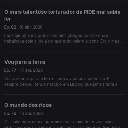
O mais talentoso torturador da PIDE mal sabia
ler
Ep. 82
18 abr. 2026
Faz hoje 52 anos que um homem chegou ao sítio onde
trabalhava com a ideia de que tudo valera a pena. Era o mais
respeitado torturador da PIDE embora mal soubesse ler
Vou para a terra
Ep. 77
17 abr. 2026
Vou de férias para a terra. Toda a vida ouvi dizer isto. E
sempre pensei, tendo nascido em Lisboa, que jamais teria a
possibilidade de dizer o mesmo do que talvez não saibam a
sorte que têm .
O mundo dos ricos
Ep. 76
16 abr. 2026
Os muito ricos nunca querem mudar o mundo. Vivem numa
redoma onde a miséria e o sofrimento são teóricos. Não estou