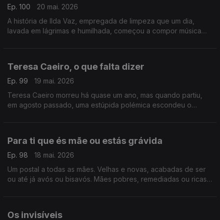
Ep. 100
20 mai. 2026
A história de Ilda Vaz, empregada de limpeza que um dia,
lavada em lágrimas e humilhada, começou a compor música
para fugir à tristeza. Vingou-se de todo o sofrimento, de toda
a perversidade
Teresa Caeiro, o que falta dizer
Ep. 99
19 mai. 2026
Teresa Caeiro morreu há quase um ano, mas quando partiu,
em agosto passado, uma estúpida polémica escondeu o
essencial. Talvez seja tempo de ser feita justiça a uma mulher
única
Para ti que és mãe ou estás grávida
Ep. 98
18 mai. 2026
Um postal a todas as mães. Velhas e novas, acabadas de ser
ou até já avós ou bisavós. Mães pobres, remediadas ou ricas.
Para ti, também. Para ti que foste mãe ou tens um bebé na
barriga
Os invisíveis