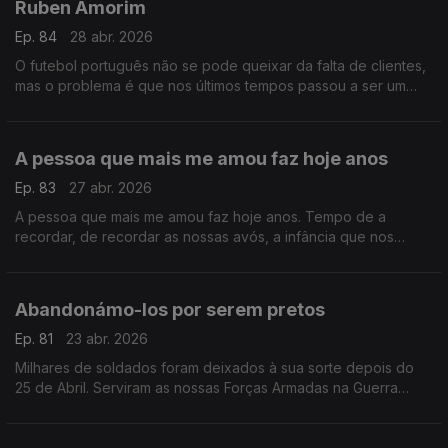
Ruben Amorim
Ep. 84
28 abr. 2026
O futebol português não se pode queixar da falta de clientes,
mas o problema é que nos últimos tempos passou a ser um
produto caro. E por causa disso apareceu a pirataria que tem
vindo a retirar tanto dinheiro ao futebol
A pessoa que mais me amou faz hoje anos
Ep. 83
27 abr. 2026
A pessoa que mais me amou faz hoje anos. Tempo de a
recordar, de recordar as nossas avós, a infância que nos
escapou, a memória do que em nós nunca deixará de ser vida
.
Abandonámo-los por serem pretos
Ep. 81
23 abr. 2026
Milhares de soldados foram deixados à sua sorte depois do
25 de Abril. Serviram as nossas Forças Armadas na Guerra
Colonial, mas eram pretos e não tiveram lugar no avião de
regresso.