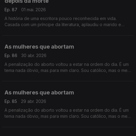
depois da morte
Ep. 87
01 mai. 2026
A história de uma escritora pouco reconhecida em vida.
Casada com um príncipe da literatura, aplaudiu o marido e
ficou na sua sombra, mas a morte ofereceu-lhe uma segunda
vida
As mulheres que abortam
Ep. 86
30 abr. 2026
A penalização do aborto voltou a estar na ordem do dia. É um
tema nada óbvio, mas para mim claro. Sou católico, mas o meu
pensamento foi moldado pelas minhas amigas que abortaram
As mulheres que abortam
Ep. 85
29 abr. 2026
A penalização do aborto voltou a estar na ordem do dia. É um
tema nada óbvio, mas para mim claro. Sou católico, mas o meu
pensamento foi moldado pelas minhas amigas que abortaram.