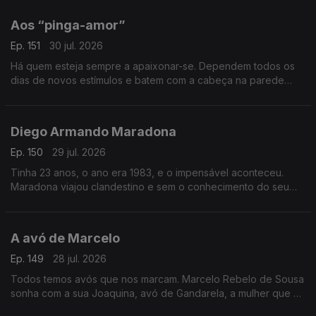
imprensa.
Aos “pinga-amor”
Ep. 151
30 jul. 2026
Há quem esteja sempre a apaixonar-se. Dependem todos os
dias de novos estímulos e batem com a cabeça na parede
quando são tocados pela solidão. Este postal é dedicado aos
“pinga-amor”.
Diego Armando Maradona
Ep. 150
29 jul. 2026
Tinha 23 anos, o ano era 1983, e o impensável aconteceu.
Maradona viajou clandestino e sem o conhecimento do seu
clube e acabou em Viseu a jantar um churrasco de cabrito no
Casablanca.
A avó de Marcelo
Ep. 149
28 jul. 2026
Todos temos avós que nos marcam. Marcelo Rebelo de Sousa
sonha com a sua Joaquina, avó de Gandarela, a mulher que o
obrigou a descobrir que a felicidade era possível.