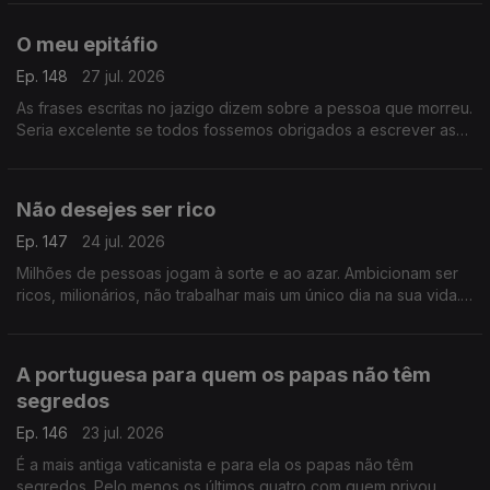
O meu epitáfio
Ep. 148
27 jul. 2026
As frases escritas no jazigo dizem sobre a pessoa que morreu.
Seria excelente se todos fossemos obrigados a escrever as
palavras que desejamos oferecer aos que ficam.
Não desejes ser rico
Ep. 147
24 jul. 2026
Milhões de pessoas jogam à sorte e ao azar. Ambicionam ser
ricos, milionários, não trabalhar mais um único dia na sua vida.
Mas ser rico não é coisa que se deseje.
A portuguesa para quem os papas não têm
segredos
Ep. 146
23 jul. 2026
É a mais antiga vaticanista e para ela os papas não têm
segredos. Pelo menos os últimos quatro com quem privou.