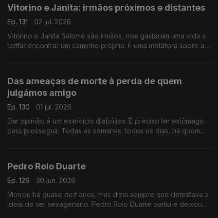
Vitorino e Janita: irmãos próximos e distantes
Ep. 131
02 jul. 2026
Vitorino e Janita Salomé são irmãos, mas gastaram uma vida a
tentar encontrar um caminho próprio. É uma metáfora sobre a
vida, por vezes temos de “matar” quem amamos para sermos
realmente livres.
Das ameaças de morte à perda de quem
julgámos amigo
Ep. 130
01 jul. 2026
Dar opinião é um exercício diabólico. É preciso ter estômago
para prosseguir. Todas as semanas, todos os dias, há quem
não goste. E há quem ameace, insulte e pressione. Espantoso
que haja tantos idiotas.
Pedro Rolo Duarte
Ep. 129
30 jun. 2026
Morreu há quase dez anos, mas dizia sempre que detestava a
ideia de ser sexagenário. Pedro Rolo Duarte partiu e deixou
um vazio por preencher… no país, jornalismo e na vida.