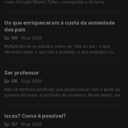
como Gonçalo Ribeiro Telles: cosmopolita e da terra,
monárquico e republicano, privilegiado e do povo, um
verdadeiro senhor.
Os que enriqueceram à custa da ansiedade
dos pais
Ep. 139
14 jul. 2026
Multiplicam-se os estudos sobre ser mãe ou pai – o que
devemos fazer, o que nos é proibido, o que prejudica ou
beneficia os nossos filhos. Uma indústria da perfeição ou um
ridículo absoluto?
Ser professor
Ep. 138
13 jul. 2026
Não há nenhuma profissão que possa nascer sem a ajuda da
primeira de todas: a profissão de professor. Neste tempo, mais
do que nunca, ser professor pode ser a chave para um mundo
decente.
Iscas? Como é possível?
Ep. 137
10 jul. 2026