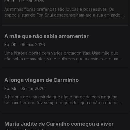
Ep. 91
07 mai. 2026
As minhas flores preferidas são loucas e possessivas. Os
especialistas de Fen Shui desaconselham-me a sua amizade,
mas eu insisto. Gosto delas exatamente como são.
A mãe que não sabia amamentar
Ep. 90
06 mai. 2026
Uma história bonita com vários protagonistas. Uma mãe que
não sabia amamentar, vinte mulheres que a ensinaram e um
filho que nasceu de uma relação com o mítico chefe de um
bando.
A longa viagem de Carminho
Ep. 89
05 mai. 2026
A história de uma estrela que não é parecida com ninguém.
Uma mulher que fez sempre o que desejou e não o que os
outros desejavam que fizesse. Carminho é a figura do Postal
do Dia
Maria Judite de Carvalho começou a viver