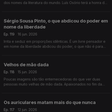
dos nomes da literatura do mundo. Luís Osório terá a honra de
encerrar o Festival e aqui anuncia que convocará mortos e
vivos
Sérgio Sousa Pinto, o que abdicou do poder em
nome da liberdade
Ep. 119
16 jun. 2026
Irrita e seduz em proporções idênticas. É um livre pensador e
em nome da liberdade abdicou do poder, o que não é para
todos. Neste Postal do Dia o retrato de Sérgio Sousa Pinto
Velhos de mão dada
Ep. 118
15 jun. 2026
Poucas imagens são tão enternecedoras do que ver duas
pessoas muito velhas de mão dada. Apaixonados no fim da
vida. Apaixonados como se estivessem no princípio ou fossem
eternos
Os auriculares matam mais do que nunca
Ep. 117
12 jun. 2026