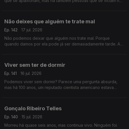
que se apaixonam, mas há também pessoas que se viciam no
sexo de uma noite. Luís Osório não frequenta, mas soube que
é um guru
Não deixes que alguém te trate mal
Ep. 142
17 jul. 2026
Não podemos deixar que alguém nos trate mal. Porque
quando damos por ela pode já ser demasiadamente tarde. A
vida e a felicidade possível também passa por lutar por esta
premissa.
Viver sem ter de dormir
Ep. 141
16 jul. 2026
Podemos viver sem dormir? Parece uma pergunta absurda,
mas há 100 anos, um reputado cientista americano estava
convencido de que sim. E o mundo parou para seguir a sua
experiência.
Gonçalo Ribeiro Telles
Ep. 140
15 jul. 2026
Morreu há quase seis anos, mas continua vivo. Ninguém foi