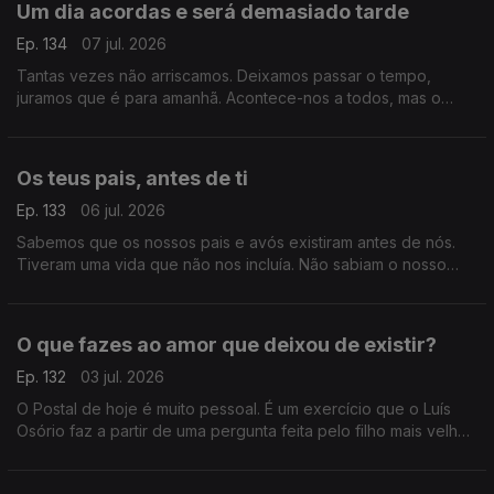
Um dia acordas e será demasiado tarde
Ep. 134
07 jul. 2026
Tantas vezes não arriscamos. Deixamos passar o tempo,
juramos que é para amanhã. Acontece-nos a todos, mas o
Postal de hoje é um grito de alerta, um aviso para a vida que
nunca desacelera.
Os teus pais, antes de ti
Ep. 133
06 jul. 2026
Sabemos que os nossos pais e avós existiram antes de nós.
Tiveram uma vida que não nos incluía. Não sabiam o nosso
nome, não nos imaginavam sequer. Sabemos, mas não é linear.
O que fazes ao amor que deixou de existir?
Ep. 132
03 jul. 2026
O Postal de hoje é muito pessoal. É um exercício que o Luís
Osório faz a partir de uma pergunta feita pelo filho mais velho.
Contudo, é mais um Postal, principalmente acerca de nós que
o ouvimos e não acerca dele.