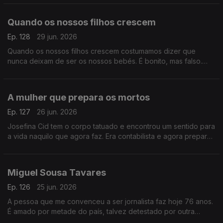
Quando os nossos filhos crescem
Ep. 128
29 jun. 2026
Quando os nossos filhos crescem costumamos dizer que
nunca deixam de ser os nossos bebés. É bonito, mas falso.
Porque eles, quando corre bem, tornam-se uma outra coisa.
A mulher que prepara os mortos
Ep. 127
26 jun. 2026
Josefina Cid tem o corpo tatuado e encontrou um sentido para
a vida naquilo que agora faz. Era contabilista e agora prepara
os mortos para a sua última despedida. É para ela o Postal do
Dia.
Miguel Sousa Tavares
Ep. 126
25 jun. 2026
A pessoa que me convenceu a ser jornalista faz hoje 76 anos.
É amado por metade do país, talvez detestado por outra
metade. Mas é único, radicalmente solitário, livre e indomável.