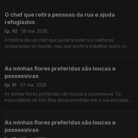
sua parte.
O chef que retira pessoas da rua e ajuda
refugiados
Ep. 92
08 mai. 2026
A história de um chef que poderia estar nos melhores
restaurantes do mundo, mas que prefere trabalhar todos os
dias para que o mundo seja um bocadinho melhor. Ele faz a
sua parte.
As minhas flores preferidas são loucas e
possessivas
Ep. 91
07 mai. 2026
As minhas flores preferidas são loucas e possessivas. Os
especialistas de Fen Shui desaconselham-me a sua amizade,
mas eu insisto. Gosto delas exatamente como são.
As minhas flores preferidas são loucas e
possessivas