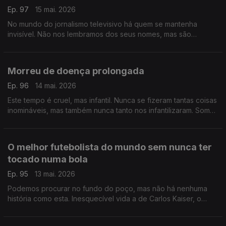
Ep. 97
15 mai. 2026
No mundo do jornalismo televisivo há quem se mantenha
invisível. Não nos lembramos dos seus nomes, mas são
essenciais, guardam a essência da profissão e a sua coragem
é lendária
Morreu de doença prolongada
Ep. 96
14 mai. 2026
Este tempo é cruel, mas infantil. Nunca se fizeram tantas coisas
inomináveis, mas também nunca tanto nos infantilizaram. Somos
crianças num recreio de escola primária, talvez seja altura de
crescer
O melhor futebolista do mundo sem nunca ter
tocado numa bola
Ep. 95
13 mai. 2026
Podemos procurar no fundo do poço, mas não há nenhuma
história como esta. Inesquecível vida a de Carlos Kaiser, o
melhor futebolista do mundo sem nunca ter tocado numa bola.