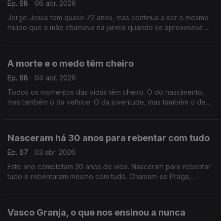
Ep. 68
06 abr. 2026
Jorge Jesus tem quase 72 anos, mas continua a ser o mesmo
miúdo que a mãe chamava na janela quando se aproximava a
hora do almoço. A mãe Elisa, a mulher da sua vida
A morte e o medo têm cheiro
Ep. 88
04 abr. 2026
Todos os momentos das vidas têm cheiro. O do nascimento,
mas também o da velhice. O da juventude, mas também o de
meia-idade. Há um cheiro para tudo, até para a proximidade
da morte.
Nasceram há 30 anos para rebentar com tudo
Ep. 67
03 abr. 2026
Este ano completam 30 anos de vida. Nasceram para rebentar
tudo e rebentaram mesmo com tudo. Chamam-se Praga,
Teatro Praga e hoje o Postal do Dia é para eles.
Vasco Granja, o que nos ensinou a nunca