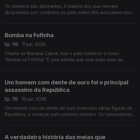
Os números são alarmantes. A maioria dos que morrem
atropelados por comboios ou pelo metro têm auriculares nos
ouvidos. Mas a morte não é o único perigo
Bumba na Fofinha
Ep. 116
11 jun. 2026
Chama-se Mariana Cabral, mas o país conhece-a como
“Bumba na Fofinha”. É uma estrela que vive muito mais da
sombra do que das luzes, mas da sua imperfeição fez nascer
um mundo novo
Um homem com dente de ouro foi o principal
assassino da República
Ep. 115
10 jun. 2026
Um homem com um dente de ouro executou várias figuras da
República, a começar pelo primeiro-ministro. Os historiadores
chamaram a “Noite Sangrenta” a essa madrugada de 1921
A verdadeira história das meias que