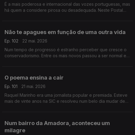
É a mais poderosa e internacional das vozes portuguesas, mas
há quem a considere pirosa ou desadequada. Neste Postal
procuramos as razões para tal destempero quando se fala de
Dulce Pontes
Não te apagues em função de uma outra vida
Ep. 102
22 mai. 2026
Num tempo de progresso é estranho perceber que cresce o
conservadorismo. Entre os mais novos passou a ser normal e
até desejável controlar namorados e namoradas. Não é normal
O poema ensina a cair
Ep. 101
21 mai. 2026
Raquel Marinho era uma jornalista popular e premiada. Esteve
mais de vinte anos na SIC e resolveu num belo dia mudar de
vida. E teve uma ideia completamente maluca: dedicar-se a
divulgar poesia
Num bairro da Amadora, aconteceu um
milagre