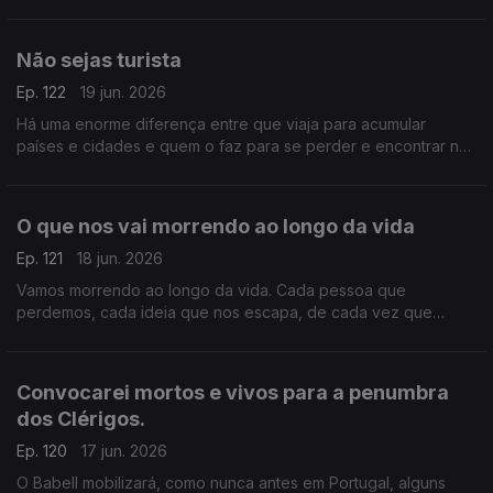
maneira, o mundo seria ainda pior se elas fossem de outra
maneira
Não sejas turista
Ep. 122
19 jun. 2026
Há uma enorme diferença entre que viaja para acumular
países e cidades e quem o faz para se perder e encontrar nos
lugares que visita. Os primeiros são turistas, os segundos
viajantes
O que nos vai morrendo ao longo da vida
Ep. 121
18 jun. 2026
Vamos morrendo ao longo da vida. Cada pessoa que
perdemos, cada ideia que nos escapa, de cada vez que
acordamos de um sonho, morremos um bocadinho ou muito
Convocarei mortos e vivos para a penumbra
dos Clérigos.
Ep. 120
17 jun. 2026
O Babell mobilizará, como nunca antes em Portugal, alguns