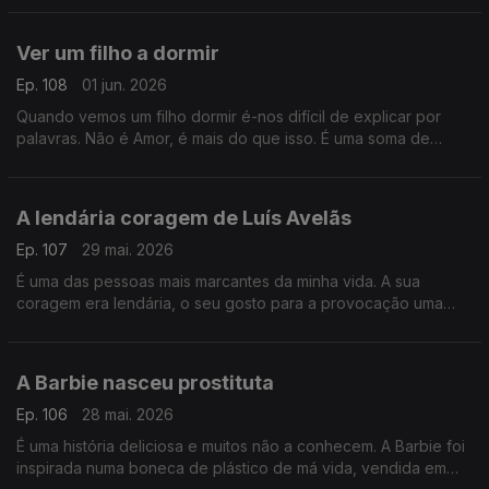
livre
Ver um filho a dormir
Ep. 108
01 jun. 2026
Quando vemos um filho dormir é-nos difícil de explicar por
palavras. Não é Amor, é mais do que isso. É uma soma de
coisas, algumas contraditórias, algumas que nos amedrontam
A lendária coragem de Luís Avelãs
Ep. 107
29 mai. 2026
É uma das pessoas mais marcantes da minha vida. A sua
coragem era lendária, o seu gosto para a provocação uma
delícia e a sua carreira no jornalismo fala por si. Ninguém é
como Luís Avelãs
A Barbie nasceu prostituta
Ep. 106
28 mai. 2026
É uma história deliciosa e muitos não a conhecem. A Barbie foi
inspirada numa boneca de plástico de má vida, vendida em