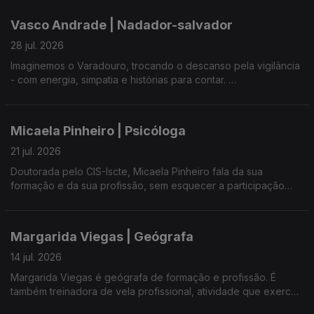
Jorge Gonçalves é também presidente da APEDA, Associação
Vasco Andrade | Nadador-salvador
de Produtores de Espécies Demersais dos Açores.
28 jul. 2026
Imaginemos o Varadouro, trocando o descanso pela vigilância
- com energia, simpatia e histórias para contar.
Saúde sempre o nadador-salvador mais próximo, respeite as
indicações e desfrute - sem dúvida, o melhor salvamento é
Micaela Pinheiro | Psicóloga
aquele que não precisa de ser feito.
21 jul. 2026
Doutorada pelo CIS-Iscte, Micaela Pinheiro fala da sua
formação e da sua profissão, sem esquecer a participação
num livro que assinalou, em Portugal, os 25 anos da Lei de
Proteção de Crianças e Jovens em Perigo.
Margarida Viegas | Geógrafa
Entre os compromissos profissionais e familiares, gosta de
partilhar com os outros os seus dotes vocais e a sua
14 jul. 2026
autenticidade em palco.
Margarida Viegas é geógrafa de formação e profissão. É
também treinadora de vela profissional, atividade que exerce
há alguns anos. Em mais de 78 anos de história do Clube Naval