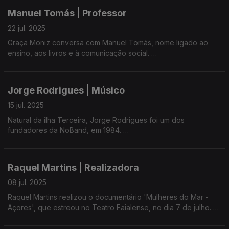
Manuel Tomás | Professor
Em 2012, regressou ao Faial, onde vive.
22 jul. 2025
Recentemente, lançou o livro Sinais Inquietantes do Nosso
Graça Moniz conversa com Manuel Tomás, nome ligado ao
Tempo.
ensino, aos livros e à comunicação social.
Antigo deputado regional, Manuel Tomás desenvolveu ao
longo do seu percurso várias atividades culturais e
Jorge Rodrigues | Músico
desportivas.
15 jul. 2025
Natural da ilha Terceira, Jorge Rodrigues foi um dos
fundadores da NoBand, em 1984.
Jorge Rodrigues acaba de lançar um CD com temas inspirados
na poesia de Fernando Pessoa.
Raquel Martins | Realizadora
08 jul. 2025
Raquel Martins realizou o documentário 'Mulheres do Mar -
Açores', que estreou no Teatro Faialense, no dia 7 de julho.
A obra, com produção da ONG portuguesa 'Help Images',