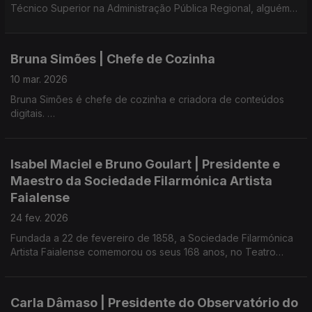
Técnico Superior na Administração Pública Regional, alguém
que leva os estudos a sério - sempre em busca de aprender -,
profissional de Sistemas de Informação Geográfica e Proteção
Remota.
Bruna Simões | Chefe de Cozinha
10 mar. 2026
Bruna Simões é chefe de cozinha e criadora de conteúdos
digitais.
Foi vice-campeã do MasterChef Portugal 2023.
Isabel Maciel e Bruno Goulart | Presidente e
Maestro da Sociedade Filarmónica Artista
Faialense
24 fev. 2026
Fundada a 22 de fevereiro de 1858, a Sociedade Filarmónica
Artista Faialense comemorou os seus 168 anos, no Teatro
Faialense, numa cerimónia que reuniu história, emoção e
talento.
Carla Dâmaso | Presidente do Observatório do