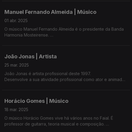
Manuel Fernando Almeida | Músico
01 abr. 2025
O músico Manuel Fernando Almeida é o presidente da Banda
Harmonia Mosteirense.
A 'Fandanga' como é conhecida a banda, juntou mais de 2000
pessoas no Tentorium, Portas do Mar, em Ponta Delgada.
João Jonas | Artista
A banda tem contado com a participação de artistas regionais,
25 mar. 2025
nacionais e estrangeiros em salas cheias no Teatro
João Jonas é artista profissional deste 1997.
Micaelense e no Coliseu Micaelense.
Desenvolve a sua atividade profissional como ator e animador
cultural no Museu da Horta.
Horácio Gomes | Músico
18 mar. 2025
O músico Horácio Gomes vive há vários anos no Faial. É
professor de guitarra, teoria musical e composição.