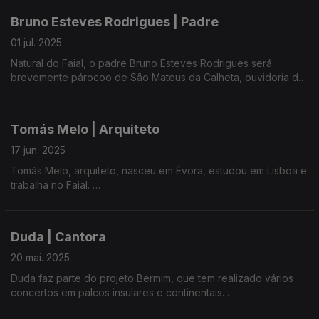
reúne a história de 49 mulheres com ligação ao oceano.
Bruno Esteves Rodrigues | Padre
A obra celebra a importância da presença feminina nas
01 jul. 2025
comunidades pesqueiras e a relação emocional que essas
Natural do Faial, o padre Bruno Esteves Rodrigues será
mulheres têm com o mar.
brevemente párocoo de São Mateus da Calheta, ouvidoria de
Angra. Foi ainda nomeado Diretor do Serviço Diocesano de
O documentário aborda questões como a sustentabilidade e a
Evangelização, Catequese e Missões.
preservação do oceano, refletindo sobre o papel das
mulheres na economia sustentável.
Tomás Melo | Arquiteto
Participou em várias missões em Angola, na arquidiocese do
Lubango. Tem procurado apoios nos Açores para fomentar a
17 jun. 2025
educação das crianças daquela zona, nomeadamente através
Tomás Melo, arquiteto, nasceu em Évora, estudou em Lisboa e
da construção de salas de aula.
trabalha no Faial.
É o diretor artístico do Festival Maravilha - um festival de rua
centrado na Marina da Horta para promover e celebrar bons
Duda | Cantora
encontros entre a terra e o mar.
20 mai. 2025
Duda faz parte do projeto Bermim, que tem realizado vários
concertos em palcos insulares e continentais.