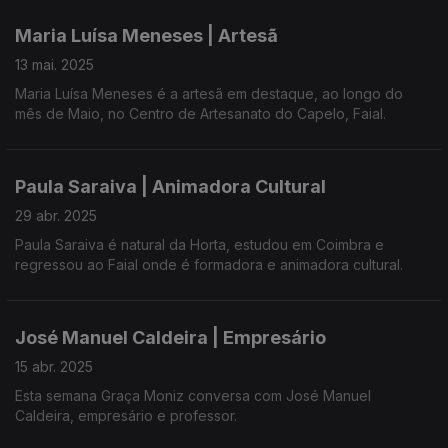
Duda canta desde que se conhece. Agora, dá voz a letras de
açorianos.
Maria Luísa Meneses | Artesã
Sonhadora, tem mil ideias na mente. Com um percurso
13 mai. 2025
resiliente deseja viver intensamente.
Maria Luísa Meneses é a artesã em destaque, ao longo do
mês de Maio, no Centro de Artesanato do Capelo, Faial.
Paula Saraiva | Animadora Cultural
29 abr. 2025
Paula Saraiva é natural da Horta, estudou em Coimbra e
regressou ao Faial onde é formadora e animadora cultural.
José Manuel Caldeira | Empresário
15 abr. 2025
Esta semana Graça Moniz conversa com José Manuel
Caldeira, empresário e professor.