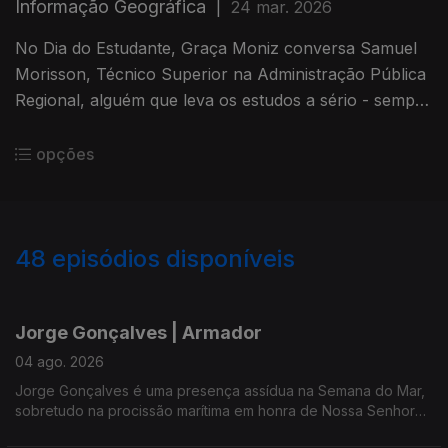
Informação Geográfica
|
24 mar. 2026
No Dia do Estudante, Graça Moniz conversa Samuel
Morisson, Técnico Superior na Administração Pública
Regional, alguém que leva os estudos a sério - sempre
em busca de aprender -, profissional de Sistemas de
Informação Geográfica e Proteção Remota.
opções
48
episódios disponíveis
925998
897209
843893
796846
Jorge Gonçalves | Armador
04 ago. 2026
Jorge Gonçalves é uma presença assídua na Semana do Mar,
sobretudo na procissão marítima em honra de Nossa Senhora
da Guia - e este domingo de festa não foi excepção.