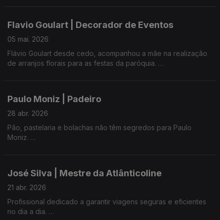
Em cada peça encontra-se qualidade, utilidade e um pormenor
que faz toda a diferença.
Flavio Goulart | Decorador de Eventos
05 mai. 2026
Flávio Goulart desde cedo, acompanhou a mãe na realização
de arranjos florais para as festas da paróquia.
Hoje, no Pico ou fora da ilha, assina decorações para os mais
variados eventos.
Paulo Moniz | Padeiro
28 abr. 2026
Pão, pastelaria e bolachas não têm segredos para Paulo
Moniz.
Mistura farinha com experiência e muito gosto pelo que faz.
José Silva | Mestre da Atlânticoline
21 abr. 2026
Profissional dedicado a garantir viagens seguras e eficientes
no dia a dia.