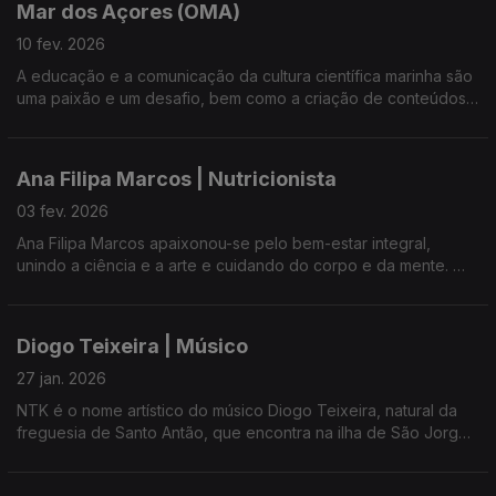
Mar dos Açores (OMA)
10 fev. 2026
A educação e a comunicação da cultura científica marinha são
uma paixão e um desafio, bem como a criação de conteúdos
museográficos.
Ana Filipa Marcos | Nutricionista
03 fev. 2026
Ana Filipa Marcos apaixonou-se pelo bem-estar integral,
unindo a ciência e a arte e cuidando do corpo e da mente.
Nos tempos livres cria velas aromáticas.
Diogo Teixeira | Músico
27 jan. 2026
NTK é o nome artístico do músico Diogo Teixeira, natural da
freguesia de Santo Antão, que encontra na ilha de São Jorge
a principal fonte de inspiração para as suas letras e identidade
artística.