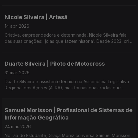
Nos tempos livres, gosta de bailar a chamarrita e explorar
diversas atividades culturais, participando em vários grupos na
Nicole Silveira | Artesã
ilha do Faial.
14 abr. 2026
Criativa, empreendedora e determinada, Nicole Silveira fala
das suas criações: 'joias que fazem história'. Desde 2023, cria
peças únicas na Azoretta Jewellery.
Duarte Silveira | Piloto de Motocross
31 mar. 2026
Duarte Silveira é assistente técnico na Assembleia Legislativa
Regional dos Açores (ALRA), mas foi nas duas rodas que
ganhou visibilidade e se tornou campeão na Região - uma
trajetória que concilia com a sua vida familiar.
Samuel Morisson | Profissional de Sistemas de
Informação Geográfica
24 mar. 2026
No Dia do Estudante, Graça Moniz conversa Samuel Morisson,