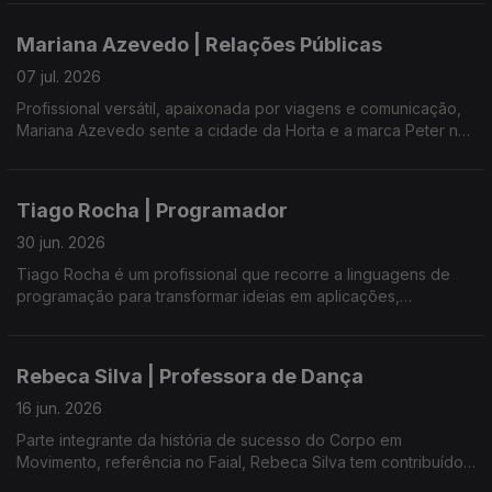
da Horta, tornou-se a primeira mulher a presidir à instituição,
assumindo o mandato de 2026-2027.
Mariana Azevedo | Relações Públicas
07 jul. 2026
Profissional versátil, apaixonada por viagens e comunicação,
Mariana Azevedo sente a cidade da Horta e a marca Peter na
pele - no corpo, na alma e no coração. Conta histórias que
ligam pessoas, lugares, músicas e emoções.
Tiago Rocha | Programador
30 jun. 2026
Tiago Rocha é um profissional que recorre a linguagens de
programação para transformar ideias em aplicações,
softwares, sites e sistemas funcionais.
Rebeca Silva | Professora de Dança
16 jun. 2026
Parte integrante da história de sucesso do Corpo em
Movimento, referência no Faial, Rebeca Silva tem contribuído
para afirmar o grupo no panorama internacional. Com