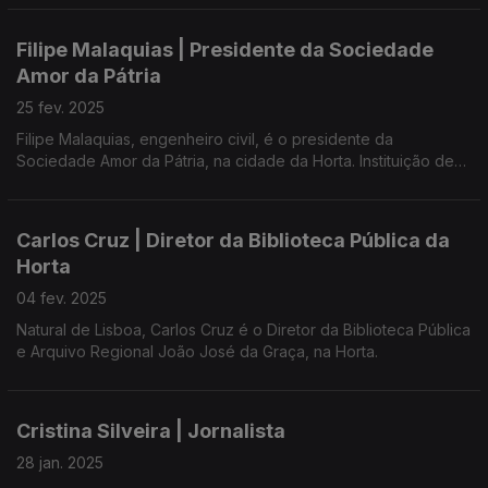
Filipe Malaquias | Presidente da Sociedade
Amor da Pátria
25 fev. 2025
Filipe Malaquias, engenheiro civil, é o presidente da
Sociedade Amor da Pátria, na cidade da Horta. Instituição de
utilidade pública que se impôs pelos fins altruístas,
socioeconómicos e culturais.
Carlos Cruz | Diretor da Biblioteca Pública da
A Sociedade Amor da Pátria foi agraciada pela Presidência da
Horta
República com a Ordem do Mérito.
04 fev. 2025
Natural de Lisboa, Carlos Cruz é o Diretor da Biblioteca Pública
e Arquivo Regional João José da Graça, na Horta.
Cristina Silveira | Jornalista
28 jan. 2025