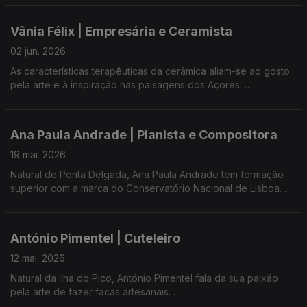
presenças e medalhas conquistadas em eventos e
campeonatos de prestigio - como o Campeonato do Mundo
Vânia Félix | Empresária e Ceramista
de All Dance.
02 jun. 2026
O espetáculo final deste ano formativo é um tributo aos
As características terapêuticas da cerâmica aliam-se ao gosto
Beatles, numa altura particularmente simbólica: a 25 de junho
pela arte e à inspiração nas paisagens dos Açores.
celebra-se o Dia Mundial dos Beatles, uma data criada pelos
fãs da banda e recentemente reconhecida de forma oficial.
No Lava Studio - loja física e online, e atelier - encontra um
estilo muito próprio e, também, a oportunidade de participar
Ana Paula Andrade | Pianista e Compositora
em workshops inesquecíveis.
19 mai. 2026
Natural de Ponta Delgada, Ana Paula Andrade tem formação
superior com a marca do Conservatório Nacional de Lisboa.
Distingue-se pela entrega à docência, à criação musical e à
divulgação de autores incontornáveis.
António Pimentel | Cuteleiro
12 mai. 2026
Natural da ilha do Pico, António Pimentel fala da sua paixão
pela arte de fazer facas artesanais.