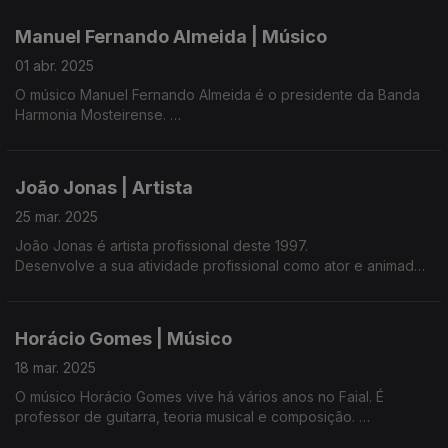
Manuel Fernando Almeida | Músico
01 abr. 2025
O músico Manuel Fernando Almeida é o presidente da Banda
Harmonia Mosteirense.
A 'Fandanga' como é conhecida a banda, juntou mais de 2000
pessoas no Tentorium, Portas do Mar, em Ponta Delgada.
João Jonas | Artista
A banda tem contado com a participação de artistas regionais,
25 mar. 2025
nacionais e estrangeiros em salas cheias no Teatro
João Jonas é artista profissional deste 1997.
Micaelense e no Coliseu Micaelense.
Desenvolve a sua atividade profissional como ator e animador
cultural no Museu da Horta.
Horácio Gomes | Músico
18 mar. 2025
O músico Horácio Gomes vive há vários anos no Faial. É
professor de guitarra, teoria musical e composição.