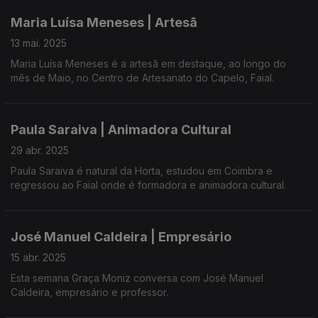
açorianos.
Maria Luísa Meneses | Artesã
Sonhadora, tem mil ideias na mente. Com um percurso
13 mai. 2025
resiliente deseja viver intensamente.
Maria Luísa Meneses é a artesã em destaque, ao longo do
mês de Maio, no Centro de Artesanato do Capelo, Faial.
Paula Saraiva | Animadora Cultural
29 abr. 2025
Paula Saraiva é natural da Horta, estudou em Coimbra e
regressou ao Faial onde é formadora e animadora cultural.
José Manuel Caldeira | Empresário
15 abr. 2025
Esta semana Graça Moniz conversa com José Manuel
Caldeira, empresário e professor.