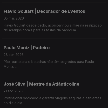
Em cada peça encontra-se qualidade, utilidade e um pormenor
que faz toda a diferença.
Flavio Goulart | Decorador de Eventos
05 mai. 2026
Flávio Goulart desde cedo, acompanhou a mãe na realização
de arranjos florais para as festas da paróquia.
Hoje, no Pico ou fora da ilha, assina decorações para os mais
variados eventos.
Paulo Moniz | Padeiro
28 abr. 2026
Pão, pastelaria e bolachas não têm segredos para Paulo
Moniz.
Mistura farinha com experiência e muito gosto pelo que faz.
José Silva | Mestre da Atlânticoline
21 abr. 2026
Profissional dedicado a garantir viagens seguras e eficientes
no dia a dia.