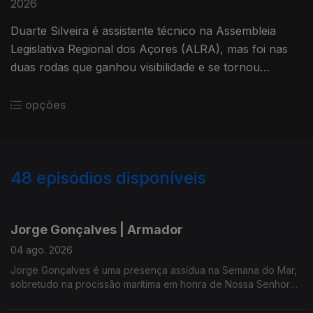
2026
Duarte Silveira é assistente técnico na Assembleia
Legislativa Regional dos Açores (ALRA), mas foi nas
duas rodas que ganhou visibilidade e se tornou
campeão na Região - uma trajetória que concilia com
a sua vida familiar.
opções
48
episódios disponíveis
925998
897209
843893
796846
Jorge Gonçalves | Armador
04 ago. 2026
Jorge Gonçalves é uma presença assídua na Semana do Mar,
sobretudo na procissão marítima em honra de Nossa Senhora
da Guia - e este domingo de festa não foi excepção.