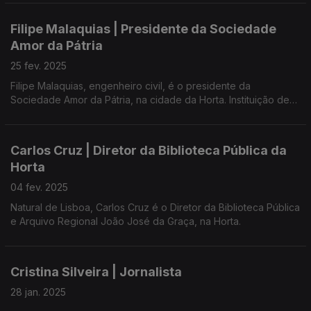
Filipe Malaquias | Presidente da Sociedade
Amor da Pátria
25 fev. 2025
Filipe Malaquias, engenheiro civil, é o presidente da
Sociedade Amor da Pátria, na cidade da Horta. Instituição de
utilidade pública que se impôs pelos fins altruístas,
socioeconómicos e culturais.
Carlos Cruz | Diretor da Biblioteca Pública da
A Sociedade Amor da Pátria foi agraciada pela Presidência da
Horta
República com a Ordem do Mérito.
04 fev. 2025
Natural de Lisboa, Carlos Cruz é o Diretor da Biblioteca Pública
e Arquivo Regional João José da Graça, na Horta.
Cristina Silveira | Jornalista
28 jan. 2025