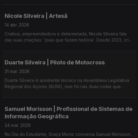
Nos tempos livres, gosta de bailar a chamarrita e explorar
diversas atividades culturais, participando em vários grupos na
Nicole Silveira | Artesã
ilha do Faial.
14 abr. 2026
Criativa, empreendedora e determinada, Nicole Silveira fala
das suas criações: 'joias que fazem história'. Desde 2023, cria
peças únicas na Azoretta Jewellery.
Duarte Silveira | Piloto de Motocross
31 mar. 2026
Duarte Silveira é assistente técnico na Assembleia Legislativa
Regional dos Açores (ALRA), mas foi nas duas rodas que
ganhou visibilidade e se tornou campeão na Região - uma
trajetória que concilia com a sua vida familiar.
Samuel Morisson | Profissional de Sistemas de
Informação Geográfica
24 mar. 2026
No Dia do Estudante, Graça Moniz conversa Samuel Morisson,