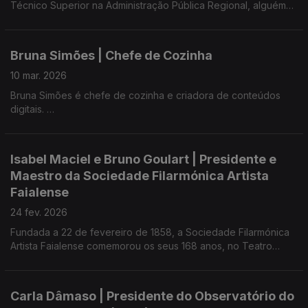
Técnico Superior na Administração Pública Regional, alguém
que leva os estudos a sério - sempre em busca de aprender -,
profissional de Sistemas de Informação Geográfica e Proteção
Remota.
Bruna Simões | Chefe de Cozinha
10 mar. 2026
Bruna Simões é chefe de cozinha e criadora de conteúdos
digitais.
Foi vice-campeã do MasterChef Portugal 2023.
Isabel Maciel e Bruno Goulart | Presidente e
Maestro da Sociedade Filarmónica Artista
Faialense
24 fev. 2026
Fundada a 22 de fevereiro de 1858, a Sociedade Filarmónica
Artista Faialense comemorou os seus 168 anos, no Teatro
Faialense, numa cerimónia que reuniu história, emoção e
talento.
Carla Dâmaso | Presidente do Observatório do