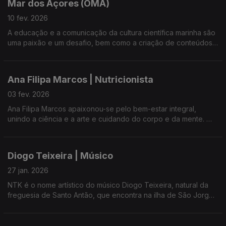
Mar dos Açores (OMA)
10 fev. 2026
A educação e a comunicação da cultura científica marinha são
uma paixão e um desafio, bem como a criação de conteúdos
museográficos.
Ana Filipa Marcos | Nutricionista
03 fev. 2026
Ana Filipa Marcos apaixonou-se pelo bem-estar integral,
unindo a ciência e a arte e cuidando do corpo e da mente.
Nos tempos livres cria velas aromáticas.
Diogo Teixeira | Músico
27 jan. 2026
NTK é o nome artístico do músico Diogo Teixeira, natural da
freguesia de Santo Antão, que encontra na ilha de São Jorge
a principal fonte de inspiração para as suas letras e identidade
artística.