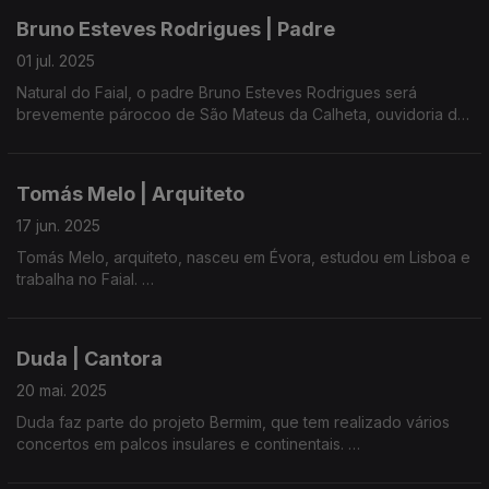
reúne a história de 49 mulheres com ligação ao oceano.
Bruno Esteves Rodrigues | Padre
A obra celebra a importância da presença feminina nas
01 jul. 2025
comunidades pesqueiras e a relação emocional que essas
Natural do Faial, o padre Bruno Esteves Rodrigues será
mulheres têm com o mar.
brevemente párocoo de São Mateus da Calheta, ouvidoria de
Angra. Foi ainda nomeado Diretor do Serviço Diocesano de
O documentário aborda questões como a sustentabilidade e a
Evangelização, Catequese e Missões.
preservação do oceano, refletindo sobre o papel das
mulheres na economia sustentável.
Tomás Melo | Arquiteto
Participou em várias missões em Angola, na arquidiocese do
Lubango. Tem procurado apoios nos Açores para fomentar a
17 jun. 2025
educação das crianças daquela zona, nomeadamente através
Tomás Melo, arquiteto, nasceu em Évora, estudou em Lisboa e
da construção de salas de aula.
trabalha no Faial.
É o diretor artístico do Festival Maravilha - um festival de rua
centrado na Marina da Horta para promover e celebrar bons
Duda | Cantora
encontros entre a terra e o mar.
20 mai. 2025
Duda faz parte do projeto Bermim, que tem realizado vários
concertos em palcos insulares e continentais.
Duda canta desde que se conhece. Agora, dá voz a letras de