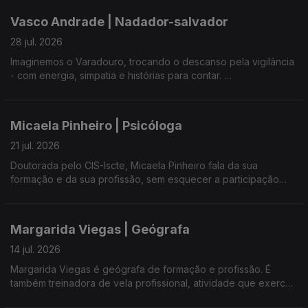
Jorge Gonçalves é também presidente da APEDA, Associação
Vasco Andrade | Nadador-salvador
de Produtores de Espécies Demersais dos Açores.
28 jul. 2026
Imaginemos o Varadouro, trocando o descanso pela vigilância
- com energia, simpatia e histórias para contar.
Saúde sempre o nadador-salvador mais próximo, respeite as
indicações e desfrute - sem dúvida, o melhor salvamento é
Micaela Pinheiro | Psicóloga
aquele que não precisa de ser feito.
21 jul. 2026
Doutorada pelo CIS-Iscte, Micaela Pinheiro fala da sua
formação e da sua profissão, sem esquecer a participação
num livro que assinalou, em Portugal, os 25 anos da Lei de
Proteção de Crianças e Jovens em Perigo.
Margarida Viegas | Geógrafa
Entre os compromissos profissionais e familiares, gosta de
partilhar com os outros os seus dotes vocais e a sua
14 jul. 2026
autenticidade em palco.
Margarida Viegas é geógrafa de formação e profissão. É
também treinadora de vela profissional, atividade que exerce
há alguns anos. Em mais de 78 anos de história do Clube Naval