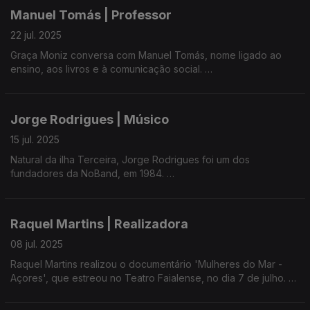
Manuel Tomás | Professor
Em 2012, regressou ao Faial, onde vive.
22 jul. 2025
Recentemente, lançou o livro Sinais Inquietantes do Nosso
Graça Moniz conversa com Manuel Tomás, nome ligado ao
Tempo.
ensino, aos livros e à comunicação social.
Antigo deputado regional, Manuel Tomás desenvolveu ao
longo do seu percurso várias atividades culturais e
Jorge Rodrigues | Músico
desportivas.
15 jul. 2025
Natural da ilha Terceira, Jorge Rodrigues foi um dos
fundadores da NoBand, em 1984.
Jorge Rodrigues acaba de lançar um CD com temas inspirados
na poesia de Fernando Pessoa.
Raquel Martins | Realizadora
08 jul. 2025
Raquel Martins realizou o documentário 'Mulheres do Mar -
Açores', que estreou no Teatro Faialense, no dia 7 de julho.
A obra, com produção da ONG portuguesa 'Help Images',