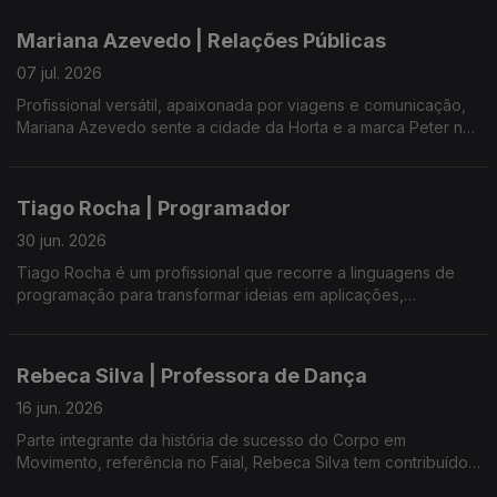
da Horta, tornou-se a primeira mulher a presidir à instituição,
assumindo o mandato de 2026-2027.
Mariana Azevedo | Relações Públicas
07 jul. 2026
Profissional versátil, apaixonada por viagens e comunicação,
Mariana Azevedo sente a cidade da Horta e a marca Peter na
pele - no corpo, na alma e no coração. Conta histórias que
ligam pessoas, lugares, músicas e emoções.
Tiago Rocha | Programador
30 jun. 2026
Tiago Rocha é um profissional que recorre a linguagens de
programação para transformar ideias em aplicações,
softwares, sites e sistemas funcionais.
Rebeca Silva | Professora de Dança
16 jun. 2026
Parte integrante da história de sucesso do Corpo em
Movimento, referência no Faial, Rebeca Silva tem contribuído
para afirmar o grupo no panorama internacional. Com