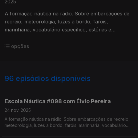
2025
A formação náutica na rádio. Sobre embarcações de
recreio, meteorologia, luzes a bordo, faróis,
marinharia, vocabulário específico, estórias e
curiosidades com o Instrutor Élvio Pereira. Realização
de Israel Rodrigues.
opções
96
episódios disponíveis
874181
857740
835331
816554
796791
779140
762319
761664
Escola Náutica #098 com Élvio Pereira
24 nov. 2025
A formação náutica na rádio. Sobre embarcações de recreio,
meteorologia, luzes a bordo, faróis, marinharia, vocabulário
específico, estórias e curiosidades com o Instrutor Élvio
Pereira. Realização de Israel Rodrigues.