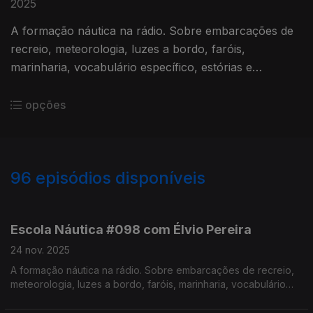
2025
A formação náutica na rádio. Sobre embarcações de
recreio, meteorologia, luzes a bordo, faróis,
marinharia, vocabulário específico, estórias e
curiosidades com o Instrutor Élvio Pereira. Realização
de Israel Rodrigues.
opções
96
episódios disponíveis
874181
857740
835331
816554
796791
779140
762319
761664
Escola Náutica #098 com Élvio Pereira
24 nov. 2025
A formação náutica na rádio. Sobre embarcações de recreio,
meteorologia, luzes a bordo, faróis, marinharia, vocabulário
específico, estórias e curiosidades com o Instrutor Élvio
Pereira. Realização de Israel Rodrigues.