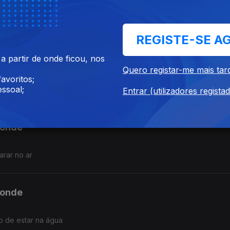
REGISTE-SE A
 partir de onde ficou, nos
ponde
Quero registar-me mais tar
avoritos;
ssoal;
Entrar (utilizadores regista
ponde
rar no ar
ponde
o de estar na água