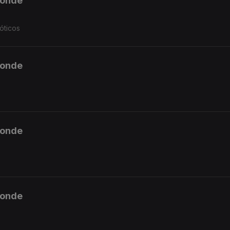
ponde
óticos
ponde
ponde
ponde