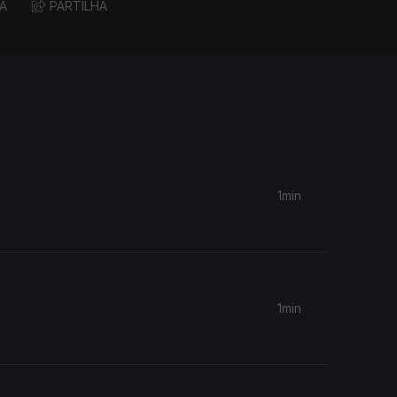
A
PARTILHA
1min
1min