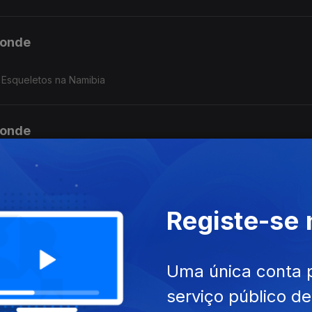
ponde
 Esqueletos na Namibia
ponde
Registe-se
ponde
Uma única conta 
serviço público d
ponde