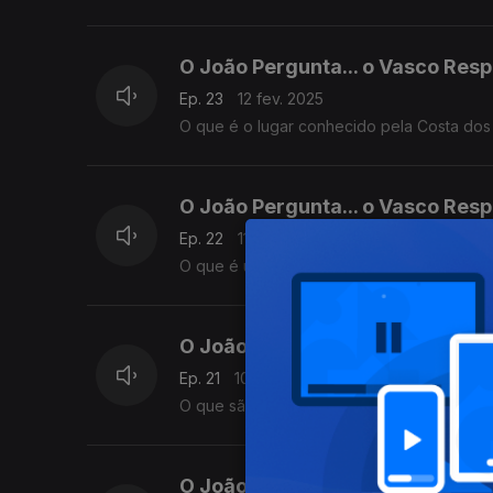
O João Pergunta... o Vasco Res
Ep. 23
12 fev. 2025
O que é o lugar conhecido pela Costa dos
O João Pergunta... o Vasco Res
Ep. 22
11 fev. 2025
O que é uma Savana
O João Pergunta... o Vasco Res
Ep. 21
10 fev. 2025
O que são águas macias e águas duras
O João Pergunta... o Vasco Res