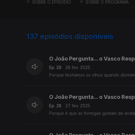
SOBRE O EPISÓDIO
SOBRE O PROGRAMA
137
episódios disponíveis
826591
821681
814144
O João Pergunta... o Vasco Res
Ep. 29
28 fev. 2025
Porque fechamos os olhos quando dormi
O João Pergunta... o Vasco Res
Ep. 28
27 fev. 2025
Porque é que as formigas gostam de andar