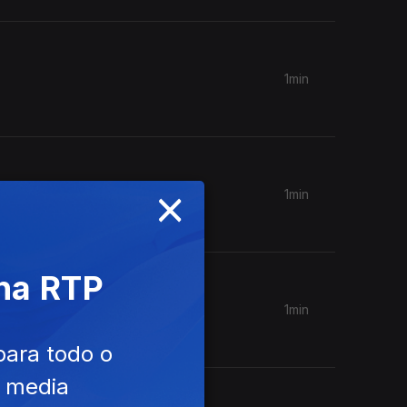
1min
×
1min
 na RTP
1min
para todo o
e media