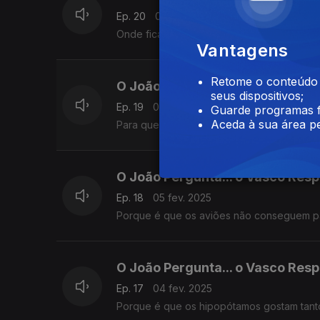
Ep. 20
07 fev. 2025
Onde fica a ilha de Madagáscar
Vantagens
Retome o conteúdo a
O João Pergunta... o Vasco Res
seus dispositivos;
Ep. 19
06 fev. 2025
Guarde programas f
Aceda à sua área pe
Para que serve a bússola
O João Pergunta... o Vasco Res
Ep. 18
05 fev. 2025
Porque é que os aviões não conseguem pa
O João Pergunta... o Vasco Res
Ep. 17
04 fev. 2025
Porque é que os hipopótamos gostam tant