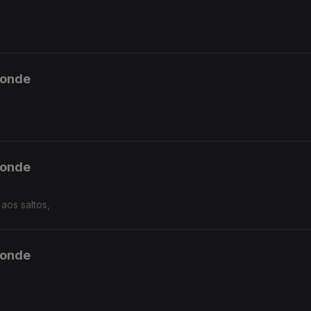
ponde
ponde
aos saltos,
ponde