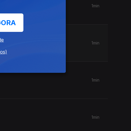
1min
GORA
de
1min
dos)
1min
1min