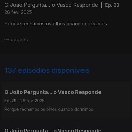
O João Pergunta... o Vasco Responde
|
Ep. 29
28 fev. 2025
Porque fechamos os olhos quando dormimos
opções
137
episódios disponíveis
826591
821681
814144
809590
802835
O João Pergunta... o Vasco Responde
Ep. 29
28 fev. 2025
Porque fechamos os olhos quando dormimos
O João Pergunta... o Vasco Responde