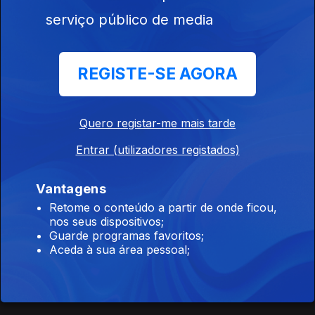
serviço público de media
O João Pergunta... o Vasco Responde
Ep. 106
13 dez. 2024
REGISTE-SE AGORA
Qual a maior ponte de Portugal
Quero registar-me mais tarde
O João Pergunta... o Vasco Responde
Entrar (utilizadores registados)
Ep. 105
12 dez. 2024
Quem é o autor da famosa obra os Lusíadas
Vantagens
Retome o conteúdo a partir de onde ficou,
nos seus dispositivos;
O João Pergunta... o Vasco Responde
Guarde programas favoritos;
Aceda à sua área pessoal;
Ep. 104
11 dez. 2024
Quantas províncias tem Angola