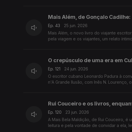
Mais Além, de Gonçalo Cadilhe
Ep. 43
25 jun. 2026
Mais Além, o novo livro do viajante escrit
pela viagem e os viajantes, um relato ínti
O crepúsculo de uma era em Cub
Ep. 121
24 jun. 2026
O escritor cubano Leonardo Padura à conv
n'A Grande Ilusão, com Inês N. Lourenço, o
Rui Couceiro e os livros, enquan
Ep. 120
23 jun. 2026
A Mais Bela Maldição, de Rui Couceiro, é u
leitura e pela vontade de convidar a ela,
São Tomé, e aos Açores e à Póvoa de Varzi