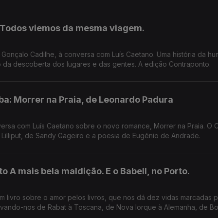
: Todos viemos da mesma viagem.
or Gonçalo Cadilhe, à conversa com Luís Caetano. Uma história da h
mo da descoberta dos lugares e das gentes. A edição Contraponto.
a: Morrer na Praia, de Leonardo Padura
ersa com Luís Caetano sobre o novo romance, Morrer na Praia. O 
 Lilliput, de Sandy Gageiro e a poesia de Eugénio de Andrade.
to A mais bela maldição. E o Babell, no Porto.
m livro sobre o amor pelos livros, que nos dá dez vidas marcadas p
 levando-nos de Rabat à Toscana, de Nova Iorque à Alemanha, de B
m. E na conversa com Luís Caetano, fala-se também do Festival Ba