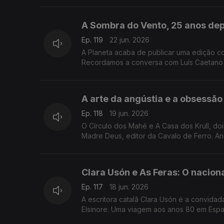
começa esta quarta-feita no Porto, o maior
Livraria Lello.
A Sombra do Vento, 25 anos depo
Ep. 119
22 jun. 2026
A Planeta acaba de publicar uma edição c
Recordamos a conversa com Luís Caetano qu
Livros Esquecidos, no Salão Nobre da Bibl
A arte da angústia e a obsessã
Ep. 118
19 jun. 2026
O Círculo dos Mahé e A Casa dos Krull, d
Madre Deus, editor da Cavalo de Ferro. An
Clara Usón e As Feras: O nacion
Ep. 117
18 jun. 2026
A escritora catalã Clara Usón é a convida
Elsinore. Uma viagem aos anos 80 em Espan