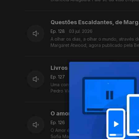
autoritarismo nos EUA.
Questões Escaldantes, de Marg
Ep. 128
03 jul. 2026
A olhar os dias, a olhar o mundo, através 
Margaret Atwood, agora publicado pela Be
Livros a Oeste: A Mulher é a Me
Ep. 127
02 jul. 2026
Uma conversa no Festival Livros a Oeste, 
Pedro Vieira, Inês Bernardo e Inês Pedro
O amor está no ar: Maratona de 
Ep. 126
01 jul. 2026
O Amor é o tema da 14ª edição da Maraton
Sofia Marçal conversa com Luís Caetano. 