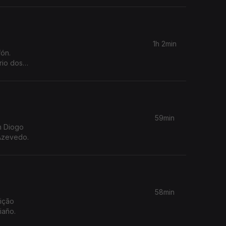
va da
1h 2min
ón.
rio dos
59min
m Diogo
 Azevedo.
58min
dição
iaño.