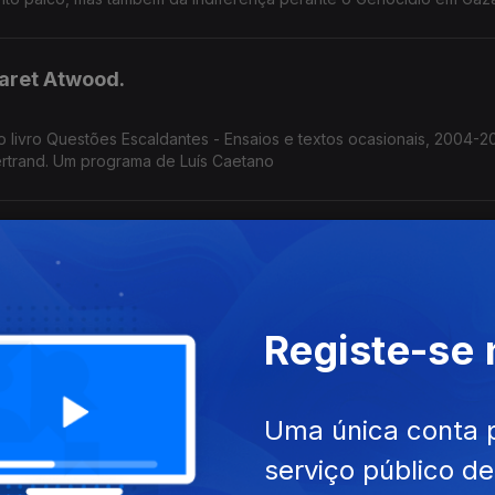
aret Atwood.
do livro Questões Escaldantes - Ensaios e textos ocasionais, 2004-2
rtrand. Um programa de Luís Caetano
dida de Todas as Coisas
na Lourinhã, sob o mote 'A Mulher é a Medida de Todas as Coisas'.
sa, condução de João Morales.
Registe-se
Leitura na Sertã, poesia, química.
Uma única conta 
serviço público d
a de Leitura que começa esta 4ª na Sertã, ate sábado. A responsá
Também poemas de amor, escolhidos por Ana Luísa Amaral e a ciênc