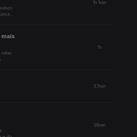
1h 1min
uvimos
úsica
o mais
1h
 salas
57min
58min
a
a e do