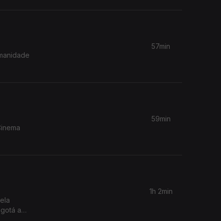
57min
umanidade
59min
Cinema
1h 2min
ela
ogotá a
bell, que