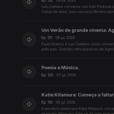
Ep. 132
09 jul. 2026
Luís Caetano conversa com Inês Pedrosa so
Cartas de amor, num concurso literário qu
que fala de amor, claro.
Um Verão de grande cinema: Agn
Ep. 131
08 jul. 2026
Paulo Branco e Luís Caetano numa conversa
pelo país. Grandes retrospectivas de Agnès Varda e os seus amigos da Nouvelle Vague, Luchino Visconti, e os
clássicos eleitos pelos espectadores.
Poesia e Música.
Ep. 130
07 jul. 2026
Katie Kitamura: Começa a falta
Ep. 119
06 jul. 2026
A escritora americana Katie Kitamura con
chancela Alfaguara. Fala-se da vida enqu