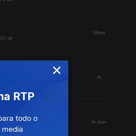
59min
021, de
×
1h
 Com
 na RTP
para todo o
1h 4min
e media
vel Ana
ia por