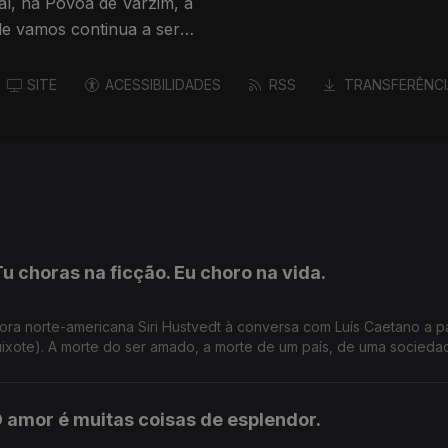
al, na Póvoa de Varzim, a
de vamos continua a ser
SITE
ACESSIBILIDADES
RSS
TRANSFERÊNCI
Tu choras na ficção. Eu choro na vida.
ora norte-americana Siri Hustvedt à conversa com Luís Caetano a pa
ixote). A morte do ser amado, a morte de um país, de uma socieda
O amor é muitas coisas de esplendor.