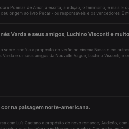
bre Poemas de Amor, a escrita, a edição, o feminismo, e mais. E o
e deu origem ao livro Pecar - os responsáveis e os vencedores. E m
ès Varda e seus amigos, Luchino Visconti e muit
 sobre cinefilia a propósito do verão no cinema Nimas e em outras
r cor na paisagem norte-americana.
versa com Luís Caetano a propósito do novo romance, Audição, com 
anto palco, mas também da indiferença perante o Genocídio em Gaz