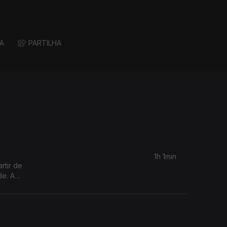
A
PARTILHA
1h 1min
rtir de
de. A