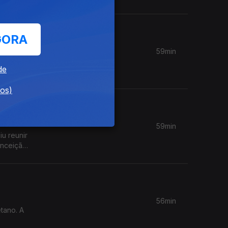
GORA
59min
icipal
de
dos)
59min
iu reunir
onceição
56min
tano. A