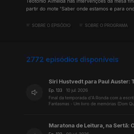
Teotónio Almeida nas intervenções da mesa fin
partir do mote 'Saber onde estamos e para on
essencial.'
SOBRE O EPISÓDIO
SOBRE O PROGRAMA
2772
episódios disponíveis
938499
935218
931262
Siri Hustvedt para Paul Auster: 
Ep. 133
10 jul. 2026
Final da temporada d'A Ronda com a escrit
Fantasmas - Um livro de memórias (Dom Qu
todos, bons dias de Verão!
Maratona de Leitura, na Sertã: 