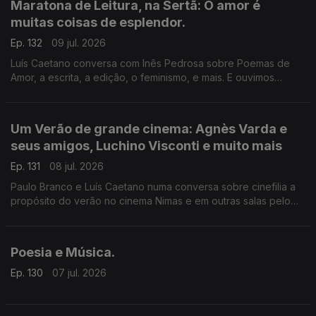
Maratona de Leitura, na Sertã: O amor é
muitas coisas de esplendor.
Ep. 132
09 jul. 2026
Luís Caetano conversa com Inês Pedrosa sobre Poemas de
Amor, a escrita, a edição, o feminismo, e mais. E ouvimos
Cartas de amor, num concurso literário que deu origem ao livro
Pecar - os responsáveis e os vencedores. E música que fala
de amor, claro.
Um Verão de grande cinema: Agnès Varda e
seus amigos, Luchino Visconti e muito mais
Ep. 131
08 jul. 2026
Paulo Branco e Luís Caetano numa conversa sobre cinefilia a
propósito do verão no cinema Nimas e em outras salas pelo
país. Grandes retrospectivas de Agnès Varda e os seus
amigos da Nouvelle Vague, Luchino Visconti, e os clássicos
eleitos pelos espectadores.
Poesia e Música.
Ep. 130
07 jul. 2026