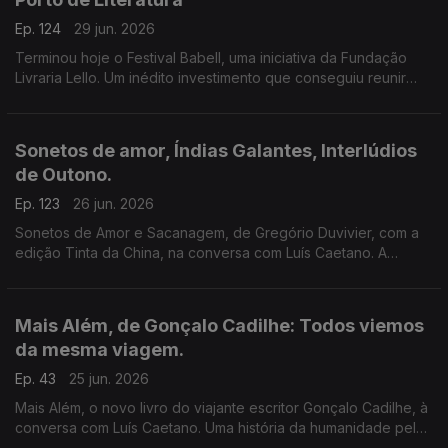
Ep. 124
29 jun. 2026
Terminou hoje o Festival Babell, uma iniciativa da Fundação
Livraria Lello. Um inédito investimento que conseguiu reunir
escritores de renome e público. Ouvimos excertos de
conversas com Dulce Maria Cardoso, Javier Cercas,
Conceição Evaristo, Milton Hatoum e Héctor Abad Faciolince.
Sonetos de amor, Índias Galantes, Interlúdios
de Outono.
Ep. 123
26 jun. 2026
Sonetos de Amor e Sacanagem, de Gregório Duvivier, com a
edição Tinta da China, na conversa com Luís Caetano. A
Semibreve de Andrea Lupi com literatura e paisagens da
Colômbia. Poesia de Helder Macedo.
Mais Além, de Gonçalo Cadilhe: Todos viemos
da mesma viagem.
Ep. 43
25 jun. 2026
Mais Além, o novo livro do viajante escritor Gonçalo Cadilhe, à
conversa com Luís Caetano. Uma história da humanidade pela
viagem e os viajantes, um relato íntimo da descoberta dos