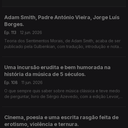
Adam Smith, Padre António Vieira, Jorge Luís
Borges.
Ep. 113
12 jun. 2026
Teoria dos Sentimentos Morais, de Adam Smith, acaba de ser
publicado pela Gulbenkian, com tradução, introdução e notas
de Ivone Moreira, que é a convidada de Luís Caetano na Feira
do Livro de Lisboa. Também Andrea Lupi e os peixes
roncadores de Santo António.
Uma incursão erudita e bem humorada na
história da música de 5 séculos.
Ep. 108
11 jun. 2026
O que sempre quis saber sobre música clássica e teve medo
de perguntar, livro de Sérgio Azevedo, com a edição Levoir,
razão para a conversa de Luís Caetano na Feira do Livro de
Lisboa. Ainda a poesia de Jorge Luis Borges, 40 anos depois.
Cinema, poesia e uma escrita rasgão feita de
erotismo, violência e ternura.