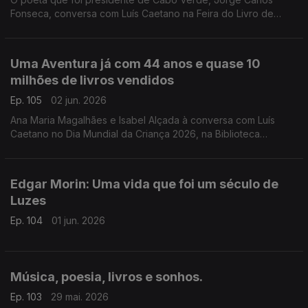
Fonseca, conversa com Luís Caetano na Feira do Livro de
Lisboa sobre A Guerra, o Amor, os Versos. No dia do
centenário de Allen Ginsberg escutamo-lo em Uivo. E há
cinema com Inês Lourenço e o Lilliput, de Sandy Gageiro.
Uma Aventura já com 44 anos e quase 10
milhões de livros vendidos
Ep. 105
02 jun. 2026
Ana Maria Magalhães e Isabel Alçada à conversa com Luís
Caetano no Dia Mundial da Criança 2026, na Biblioteca
Municipal de Palmela: O maior sucesso da literatura infanto-
juvenil do nosso país contado pelas autoras.
Edgar Morin: Uma vida que foi um século de
Luzes
Ep. 104
01 jun. 2026
Música, poesia, livros e sonhos.
Ep. 103
29 mai. 2026