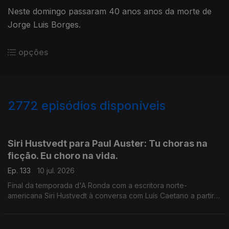
Neste domingo passaram 40 anos anos da morte de
Jorge Luis Borges.
opções
2772
episódios disponíveis
938499
935218
931262
Siri Hustvedt para Paul Auster: Tu choras na
ficção. Eu choro na vida.
Ep. 133
10 jul. 2026
Final da temporada d'A Ronda com a escritora norte-
americana Siri Hustvedt à conversa com Luís Caetano a partir
de Fantasmas - Um livro de memórias (Dom Quixote). A morte
do ser amado, a morte de um país, de uma sociedade. A
todos, bons dias de Verão!