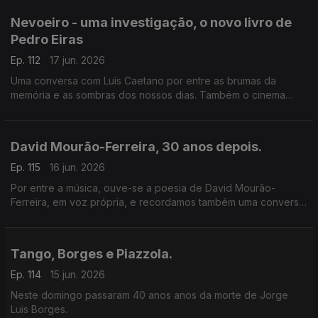
Nevoeiro - uma investigação, o novo livro de
Pedro Eiras
Ep. 112
17 jun. 2026
Uma conversa com Luís Caetano por entre as brumas da
memória e as sombras dos nossos dias. Também o cinema
com Inês N. Lourenço e a poesia de Lídia Jorge, saudando-a
pelo aniversário.
David Mourão-Ferreira, 30 anos depois.
Ep. 115
16 jun. 2026
Por entre a música, ouve-se a poesia de David Mourão-
Ferreira, em voz própria, e recordamos também uma conversa
sobre o poeta com Ana Luísa Amaral, e o filho, David Ferreira.
Um programa de Luís Caetano.
Tango, Borges e Piazzola.
Ep. 114
15 jun. 2026
Neste domingo passaram 40 anos anos da morte de Jorge
Luis Borges.