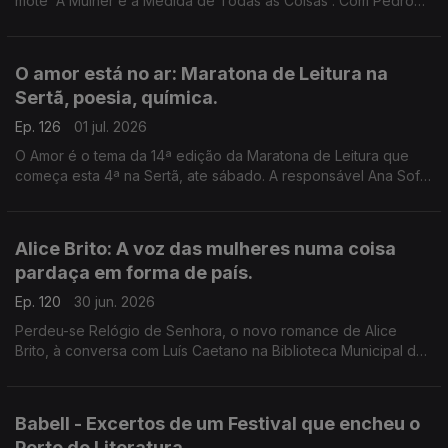
mote 'A Mulher é a Medida de Todas as Coisas'. Com Pedro
Vieira, Inês Bernardo e Inês Pedrosa, condução de João
Morales.
O amor está no ar: Maratona de Leitura na
Sertã, poesia, química.
Ep. 126
01 jul. 2026
O Amor é o tema da 14ª edição da Maratona de Leitura que
começa esta 4ª na Sertã, ate sábado. A responsável Ana Sofia
Marçal conversa com Luís Caetano. Também poemas de amor,
escolhidos por Ana Luísa Amaral e a ciência por trás dos
nossos afetos.
Alice Brito: A voz das mulheres numa coisa
pardaça em forma de país.
Ep. 120
30 jun. 2026
Perdeu-se Relógio de Senhora, o novo romance de Alice
Brito, à conversa com Luís Caetano na Biblioteca Municipal de
Setúbal. Tem a edição Companhia das Letras. Também a
poesia de Siri Hustvedt para Paul Auster.
Babell - Excertos de um Festival que encheu o
Porto de Literatura