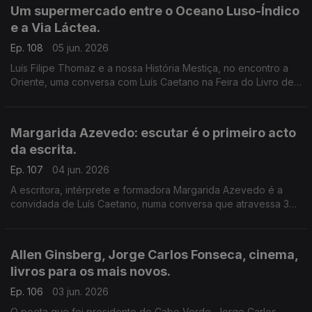
Um supermercado entre o Oceano Luso-Índico
e a Via Láctea.
Ep. 108
05 jun. 2026
Luís Filipe Thomaz e a nossa História Mestiça, no encontro a
Oriente, uma conversa com Luís Caetano na Feira do Livro de
Lisboa. Jonh Berger na Semibreve, de Andrea Lupi. No
centenário de Allen Ginsberg: Um supermercado na Califórnia
Margarida Azevedo: escutar é o primeiro acto
da escrita.
Ep. 107
04 jun. 2026
A escritora, intérprete e formadora Margarida Azevedo é a
convidada de Luís Caetano, numa conversa que atravessa 3
livros recentes: Alma Lavra – Mina de S. Domingos, Grito
umbilical, e Quarto branco – Contos psicoterapêuticos.
Allen Ginsberg, Jorge Carlos Fonseca, cinema,
livros para os mais novos.
Ep. 106
03 jun. 2026
O poeta que foi presidente de Cabo Verde, Jorge Carlos