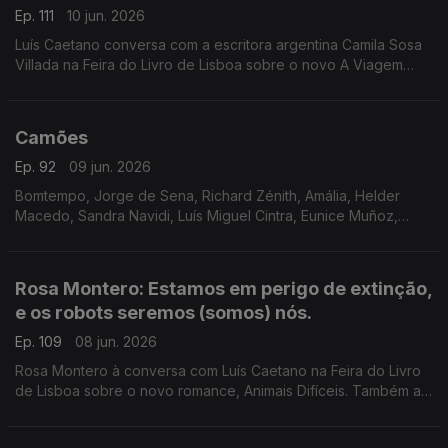
Ep. 111
10 jun. 2026
Luís Caetano conversa com a escritora argentina Camila Sosa
Villada na Feira do Livro de Lisboa sobre o novo A Viagem
Inútil. E com a editora da Quetzal, Lúcia Pinho e Melo. O cinema
com Inês N. Lourenço, a poesia de Jorge Luis Borges e o
Lilliput, de Sandy Gageiro.
Camões
Ep. 92
09 jun. 2026
Bomtempo, Jorge de Sena, Richard Zénith, Amália, Helder
Macedo, Sandra Navidi, Luís Miguel Cintra, Eunice Muñoz,
Zeca Afonso, Manuel Alegre, Ary dos Santos, José Mário
Branco, num programa de Luís Caetano.
Rosa Montero: Estamos em perigo de extinção,
e os robots seremos (somos) nós.
Ep. 109
08 jun. 2026
Rosa Montero à conversa com Luís Caetano na Feira do Livro
de Lisboa sobre o novo romance, Animais Difíceis. Também a
música dos livros de Daniel Completo, que convida os mais
novos a ler, ver e ouvir.