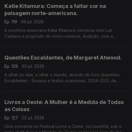
Katie Kitamura: Começa a faltar cor na
paisagem norte-americana.
Ep. 119
06 jul. 2026
A escritora americana Katie Kitamura conversa com Luís
Caetano a propósito do novo romance, Audição, com a
chancela Alfaguara. Fala-se da vida enquanto palco, mas
também da indiferença perante o Genocídio em Gaza e do
autoritarismo nos EUA.
Questões Escaldantes, de Margaret Atwood.
Ep. 128
03 jul. 2026
A olhar os dias, a olhar o mundo, através do livro Questões
Escaldantes - Ensaios e textos ocasionais, 2004-2021, de
Margaret Atwood, agora publicado pela Bertrand. Um
programa de Luís Caetano
Livros a Oeste: A Mulher é a Medida de Todas
as Coisas
Ep. 127
02 jul. 2026
Uma conversa no Festival Livros a Oeste, na Lourinhã, sob o