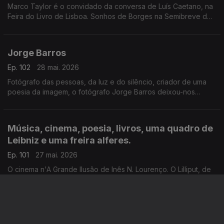
Marco Taylor é o convidado da conversa de Luís Caetano, na
Feira do Livro de Lisboa. Sonhos de Borges na Semibreve de
Andrea Lupi, na música ao longo da noite, na poesia de
Jussara Salazar. E no sono de quem adormecer.
Jorge Barros
Ep. 102
28 mai. 2026
Fotógrafo das pessoas, da luz e do silêncio, criador de uma
poesia da imagem, o fotógrafo Jorge Barros deixou-nos
ontem, aos 81 anos. Autor de mais de 30 livros, um trabalho de
fotografia que caminhou ao lado da literatura e da história.
Escutamo-lo em excertos de conversas com Luís Caetano.
Música, cinema, poesia, livros, uma quadro de
Leibniz e uma freira alferes.
Ep. 101
27 mai. 2026
O cinema n'A Grande Ilusão de Inês N. Lourenço. O Lilliput, de
Sandy Gageiro. As Meninas do Laranjal, da argentina Gabriela
Cabezón Cámara, na conversa com Diogo Madre Deus. Poesia
de David Mourão-Ferreira
O corpo guarda a memória: Agarrar a Faca