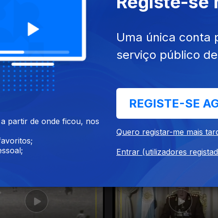
Registe-se
026
06 jun. 2026
Uma única conta 
serviço público d
REGISTE-SE A
 partir de onde ficou, nos
Quero registar-me mais tar
avoritos;
026
14 mai. 2026
ssoal;
Entrar (utilizadores regista