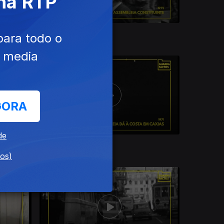
 na RTP
05 jun. 2026
para todo o
e media
GORA
de
11 mai. 2026
dos)