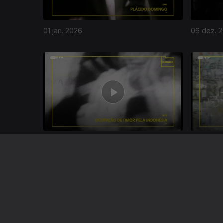
01 jan. 2026
06 dez. 
879452
01 dez. 2025
03 nov. 2