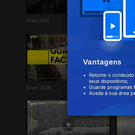
02 jul. 2026
30 jun. 2
928039
Vantagens
Retome o conteúdo a
seus dispositivos;
Guarde programas f
03 jun. 2026
02 jun. 2
Aceda à sua área pe