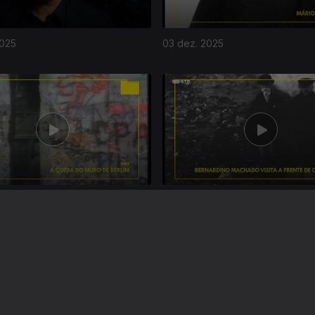
2025
03 dez. 2025
025
02 nov. 2025
Instale a aplicação
RTP Play