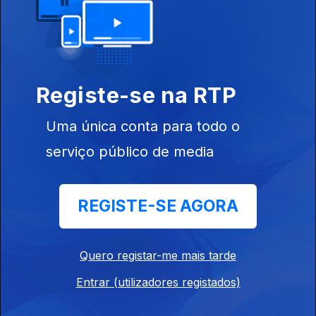
Marés e Tabus
Ep. 13
28 jun. 2024
Registe-se na RTP
Os autores
Ep. 12
23 jun. 2024
Uma única conta para todo o
serviço público de media
Marés e Tabus
Ep. 11
16 jun. 2024
REGISTE-SE AGORA
A música portuguesa no contexto jazzístic -
Quero registar-me mais tarde
parte II
Entrar (utilizadores registados)
Ep. 10
09 jun. 2024