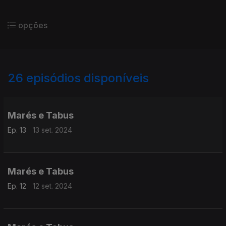
opções
26
episódios disponíveis
788630
763378
760012
Marés e Tabus
Ep. 13
13 set. 2024
Marés e Tabus
Ep. 12
12 set. 2024