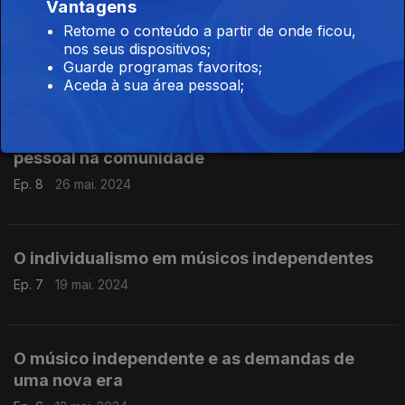
Vantagens
Retome o conteúdo a partir de onde ficou,
Marés e Tabus
nos seus dispositivos;
Ep. 9
02 jun. 2024
Guarde programas favoritos;
Aceda à sua área pessoal;
A música e o improviso enquanto afirmação
pessoal na comunidade
Ep. 8
26 mai. 2024
O individualismo em músicos independentes
Ep. 7
19 mai. 2024
O músico independente e as demandas de
uma nova era