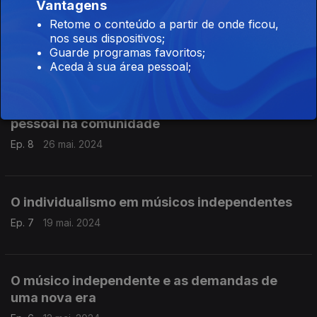
Vantagens
Retome o conteúdo a partir de onde ficou,
Marés e Tabus
nos seus dispositivos;
Ep. 9
02 jun. 2024
Guarde programas favoritos;
Aceda à sua área pessoal;
A música e o improviso enquanto afirmação
pessoal na comunidade
Ep. 8
26 mai. 2024
O individualismo em músicos independentes
Ep. 7
19 mai. 2024
O músico independente e as demandas de
uma nova era