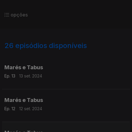
opções
26
episódios disponíveis
788630
763378
760012
Marés e Tabus
Ep. 13
13 set. 2024
Marés e Tabus
Ep. 12
12 set. 2024