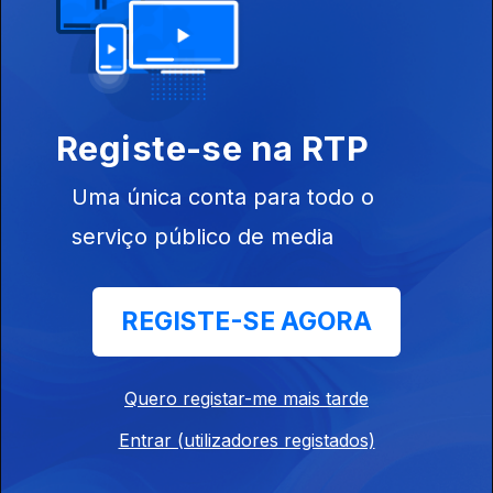
Marés e Tabus
Ep. 13
28 jun. 2024
Registe-se na RTP
Os autores
Ep. 12
23 jun. 2024
Uma única conta para todo o
serviço público de media
Marés e Tabus
Ep. 11
16 jun. 2024
REGISTE-SE AGORA
A música portuguesa no contexto jazzístic -
Quero registar-me mais tarde
parte II
Entrar (utilizadores registados)
Ep. 10
09 jun. 2024