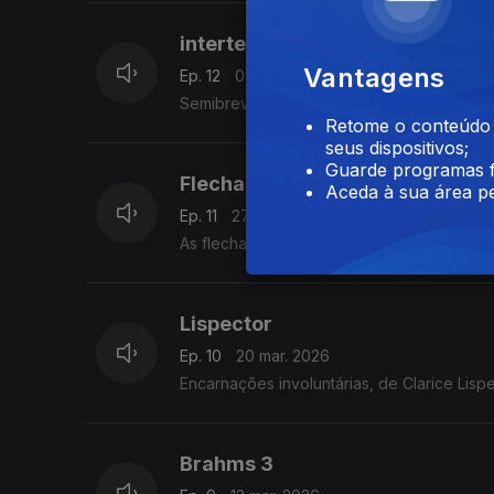
intertextualidade
Vantagens
Ep. 12
03 abr. 2026
Semibreve palestra de intertextualidade mu
Retome o conteúdo a
seus dispositivos;
Guarde programas f
Flechas douradas,
Aceda à sua área pe
Ep. 11
27 mar. 2026
As flechas douradas de Francis Ford Copp
Lispector
Ep. 10
20 mar. 2026
Encarnações involuntárias, de Clarice Lispe
Brahms 3