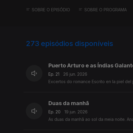
SOBRE O EPISÓDIO
SOBRE O PROGRAMA
273
episódios disponíveis
918028
892617
862667
Puerto Arturo e as Índias Galan
Ep. 21
26 jun. 2026
Excertos do romance Escrito en la piel del 
Duas da manhã
Ep. 20
19 jun. 2026
As duas da manhã ao sol da meia noite. Ana 