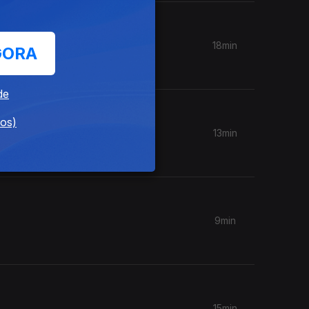
18min
GORA
de
dos)
13min
9min
15min