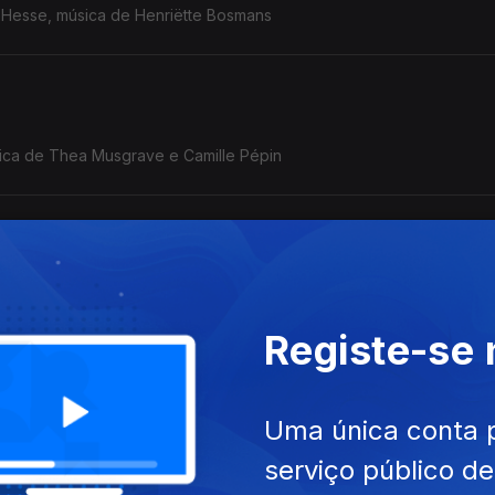
Hesse, música de Henriëtte Bosmans
ica de Thea Musgrave e Camille Pépin
saga do Cavaleiro da Nossa Senhora da Liberdade. Natália Correi
Registe-se
Uma única conta 
serviço público d