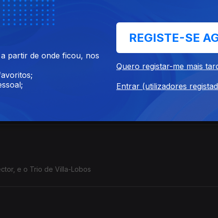
REGISTE-SE A
sical
 partir de onde ficou, nos
Quero registar-me mais tar
avoritos;
ssoal;
Entrar (utilizadores regista
ola e María Gainza
ctor, e o Trio de Villa-Lobos