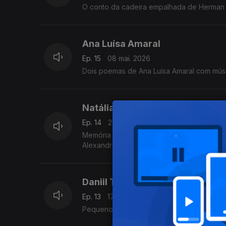
O conto da cadeira empalhada de Herman 
Ana Luísa Amaral
Ep. 15
08 mai. 2026
Dois poemas de Ana Luísa Amaral com mús
Natália Correia,
Ep. 14
24 abr. 2026
Memória da minha comunhão poética com a 
Alexandre Delgado
Daniil Trifonov,
Ep. 13
17 abr. 2026
Pequeno retrato do pianista Daniil Trifonov