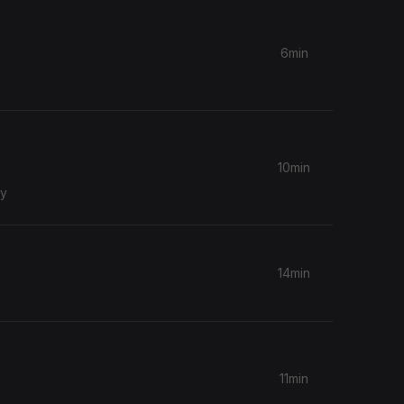
6min
10min
ay
14min
11min