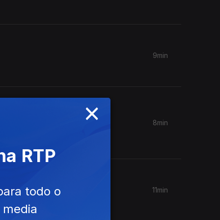
9min
×
8min
ra e
 na RTP
para todo o
11min
e media