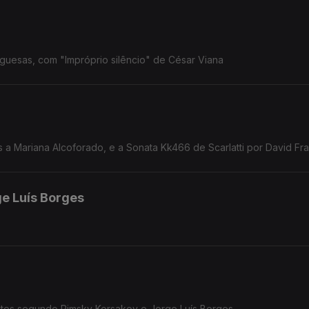
uguesas, com "Impróprio silêncio" de César Viana
s a Mariana Alcoforado, e a Sonata Kk466 de Scarlatti por David Fr
ge Luís Borges
oites segundo Rimsky Korsakov e Jorge Luís Borges