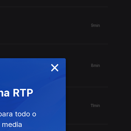
9min
×
8min
ra e
 na RTP
11min
para todo o
e media