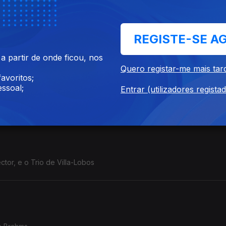
sical
REGISTE-SE A
 partir de onde ficou, nos
Quero registar-me mais tar
avoritos;
ssoal;
Entrar (utilizadores regista
ola e María Gainza
ctor, e o Trio de Villa-Lobos