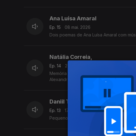
Ana Luísa Amaral
Ep. 15
08 mai. 2026
Dois poemas de Ana Luísa Amaral com mús
Natália Correia,
Ep. 14
24 abr. 2026
Memória da minha comunhão poética com a 
Alexandre Delgado
Daniil Trifonov,
Ep. 13
17 abr. 2026
Pequeno retrato do pianista Daniil Trifonov