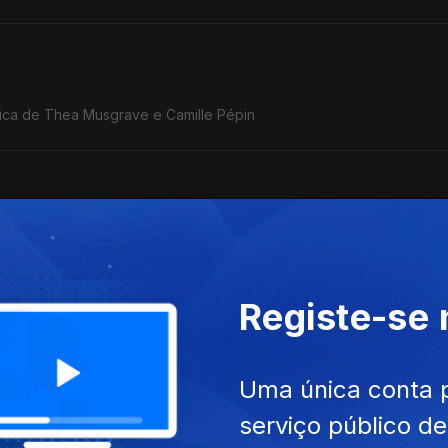
ica de Thea Musgrave e Camille Pépin
saga do Cavaleiro da Nossa Senhora da Liberdade. Natália Correi
Registe-se
Uma única conta 
serviço público d