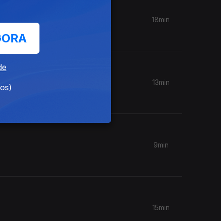
18min
GORA
de
13min
dos)
9min
15min