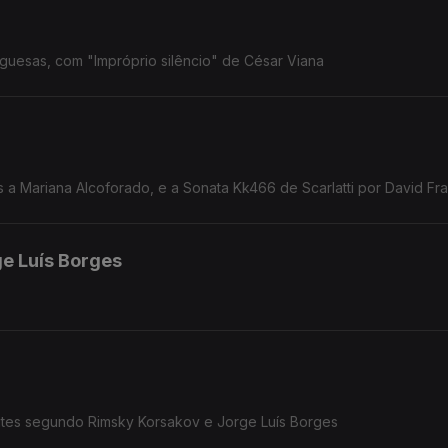
uguesas, com "Impróprio silêncio" de César Viana
s a Mariana Alcoforado, e a Sonata Kk466 de Scarlatti por David Fr
ge Luís Borges
oites segundo Rimsky Korsakov e Jorge Luís Borges