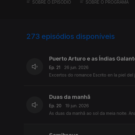
SOBRE O EPISÓDIO
SOBRE O PROGRAMA
273
episódios disponíveis
918028
892617
862667
Puerto Arturo e as Índias Galan
Ep. 21
26 jun. 2026
Excertos do romance Escrito en la piel del 
Duas da manhã
Ep. 20
19 jun. 2026
As duas da manhã ao sol da meia noite. Ana 