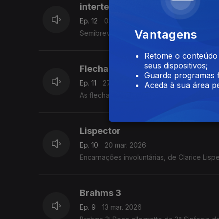
intertextualidade
Ep. 12
03 abr. 2026
Vantagens
Semibreve palestra de intertextualidade mu
Retome o conteúdo a
seus dispositivos;
Flechas douradas,
Guarde programas f
Ep. 11
27 mar. 2026
Aceda à sua área pe
As flechas douradas de Francis Ford Copp
Lispector
Ep. 10
20 mar. 2026
Encarnações involuntárias, de Clarice Lispe
Brahms 3
Ep. 9
13 mar. 2026