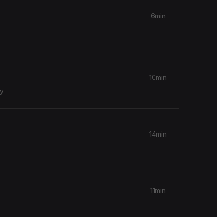
6min
10min
ay
14min
11min