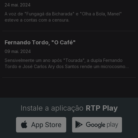
24 mai. 2024
A voz de "Fungagá da Bicharada" e "Olha a Bola, Manel"
esteve a contas com a censura.
Fernando Tordo, "O Café"
09 mai. 2024
Sensivelmente um ano após "Tourada", a dupla Fernando
Tordo e José Carlos Ary dos Santos rende um microcosmo
das assimetrias sociais num Portugal à beira da revolução.
Instale a aplicação
RTP Play