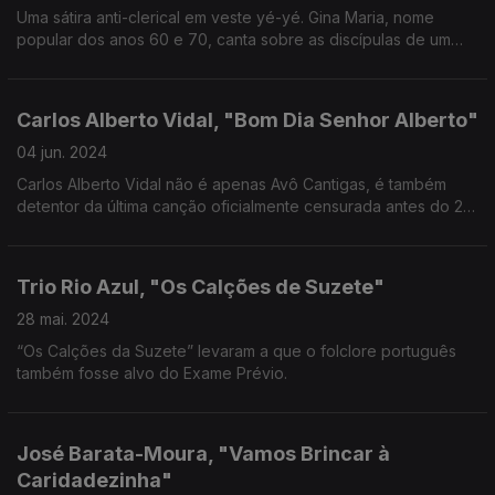
Uma sátira anti-clerical em veste yé-yé. Gina Maria, nome
popular dos anos 60 e 70, canta sobre as discípulas de um
convento, interessadas em tudo menos rezar…
Carlos Alberto Vidal, "Bom Dia Senhor Alberto"
04 jun. 2024
Carlos Alberto Vidal não é apenas Avô Cantigas, é também
detentor da última canção oficialmente censurada antes do 25
de Abril.
Trio Rio Azul, "Os Calções de Suzete"
28 mai. 2024
“Os Calções da Suzete” levaram a que o folclore português
também fosse alvo do Exame Prévio.
José Barata-Moura, "Vamos Brincar à
Caridadezinha"