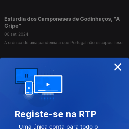
Estúrdia dos Camponeses de Godinhaços, "A
Gripe"
06 set. 2024
A crónica de uma pandemia a que Portugal não escapou ileso.
×
Vieira da Silva, "Canção para um Povo Triste"
16 ago. 2024
Um baladeiro de Coimbra, censurado no mesmo dia que
Serge Gainsbourg e Jane Birkin.
Green Windows, "Doce e Fácil Reino do Blá Blá
Registe-se na RTP
Blá"
09 ago. 2024
Uma única conta para todo o