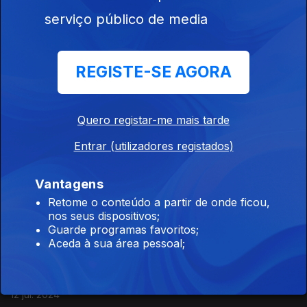
Rock a bandeiras despregadas, para um país de brandos
serviço público de media
costumes.
Duarte e Ciríaco, "Este Parte, Aquele Parte"
REGISTE-SE AGORA
02 ago. 2024
A poesia galega que se espalhou por Portugal, lembrando
Quero registar-me mais tarde
anos e anos de emigração a salto.
Entrar (utilizadores registados)
Carlos Mendes, "E Alegre Se Fez Triste"
Vantagens
26 jul. 2024
Retome o conteúdo a partir de onde ficou,
Como é que um poema inspirado em Camões chumbou no
nos seus dispositivos;
exame prévio?
Guarde programas favoritos;
Aceda à sua área pessoal;
Hugo Maia de Loureiro, "Gesta"
12 jul. 2024