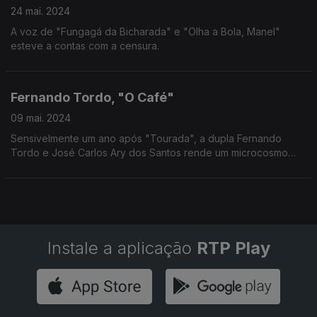
24 mai. 2024
A voz de "Fungagá da Bicharada" e "Olha a Bola, Manel"
esteve a contas com a censura.
Fernando Tordo, "O Café"
09 mai. 2024
Sensivelmente um ano após "Tourada", a dupla Fernando
Tordo e José Carlos Ary dos Santos rende um microcosmo
das assimetrias sociais num Portugal à beira da revolução.
Instale a aplicação
RTP Play