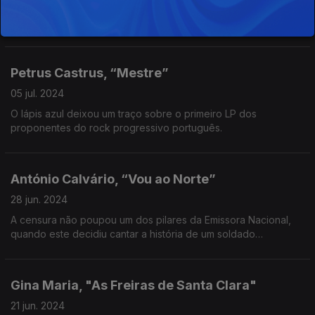
Uma canção de contrastes, entre a natureza e a cidade, da
liberdade à opressão do trabalho, na voz de um concorrente
aos Festivais da Canção de 1970 e 1971.
Petrus Castrus, “Mestre”
05 jul. 2024
O lápis azul deixou um traço sobre o primeiro LP dos
proponentes do rock progressivo português.
António Calvário, “Vou ao Norte”
28 jun. 2024
A censura não poupou um dos pilares da Emissora Nacional,
quando este decidiu cantar a história de um soldado
desaparecido em combate.
Gina Maria, "As Freiras de Santa Clara"
21 jun. 2024