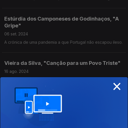
Estúrdia dos Camponeses de Godinhaços, "A
Gripe"
06 set. 2024
A crónica de uma pandemia a que Portugal não escapou ileso.
Vieira da Silva, "Canção para um Povo Triste"
16 ago. 2024
×
Um baladeiro de Coimbra, censurado no mesmo dia que
Serge Gainsbourg e Jane Birkin.
Green Windows, "Doce e Fácil Reino do Blá Blá
Blá"
09 ago. 2024