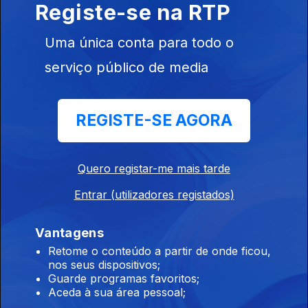
Rock a bandeiras despregadas, para um país de brandos
Registe-se na RTP
costumes.
Uma única conta para todo o
serviço público de media
Duarte e Ciríaco, "Este Parte, Aquele Parte"
02 ago. 2024
A poesia galega que se espalhou por Portugal, lembrando
REGISTE-SE AGORA
anos e anos de emigração a salto.
Quero registar-me mais tarde
Carlos Mendes, "E Alegre Se Fez Triste"
26 jul. 2024
Entrar (utilizadores registados)
Como é que um poema inspirado em Camões chumbou no
exame prévio?
Vantagens
Retome o conteúdo a partir de onde ficou,
nos seus dispositivos;
Hugo Maia de Loureiro, "Gesta"
Guarde programas favoritos;
Aceda à sua área pessoal;
12 jul. 2024