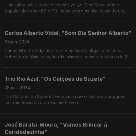
Uma sátira anti-clerical em veste yé-yé. Gina Maria, nome
popular dos anos 60 e 70, canta sobre as discípulas de um
convento, interessadas em tudo menos rezar…
Carlos Alberto Vidal, "Bom Dia Senhor Alberto"
04 jun. 2024
Carlos Alberto Vidal não é apenas Avô Cantigas, é também
detentor da última canção oficialmente censurada antes do 25
de Abril.
Trio Rio Azul, "Os Calções de Suzete"
28 mai. 2024
“Os Calções da Suzete” levaram a que o folclore português
também fosse alvo do Exame Prévio.
José Barata-Moura, "Vamos Brincar à
Caridadezinha"