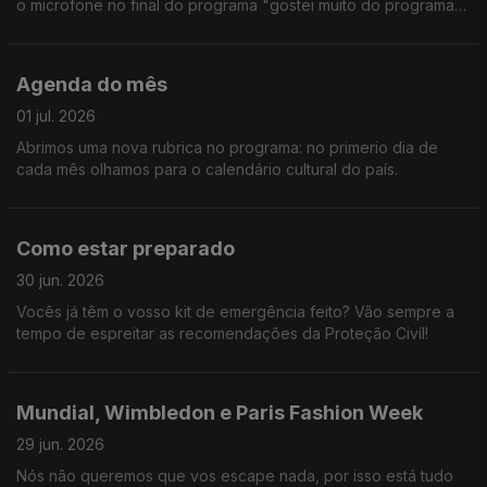
o microfone no final do programa "gostei muito do programa
de hoje". Fomos à Croácia, a Toronto e ainda passámos pelo
Teatro D. Maria II. E mais não digo.
Agenda do mês
01 jul. 2026
Abrimos uma nova rubrica no programa: no primerio dia de
cada mês olhamos para o calendário cultural do país.
Como estar preparado
30 jun. 2026
Vocês já têm o vosso kit de emergência feito? Vão sempre a
tempo de espreitar as recomendações da Proteção Civíl!
Mundial, Wimbledon e Paris Fashion Week
29 jun. 2026
Nós não queremos que vos escape nada, por isso está tudo