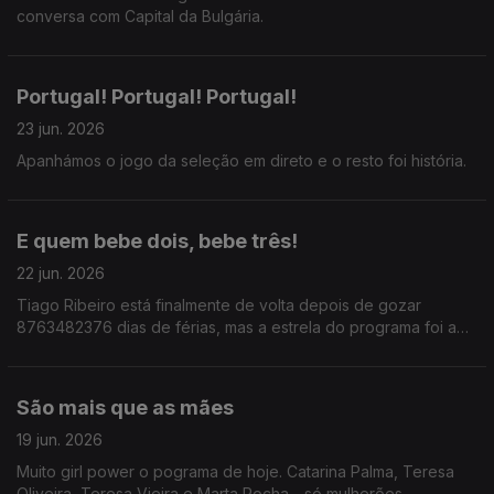
conversa com Capital da Bulgária.
Portugal! Portugal! Portugal!
23 jun. 2026
Apanhámos o jogo da seleção em direto e o resto foi história.
E quem bebe dois, bebe três!
22 jun. 2026
Tiago Ribeiro está finalmente de volta depois de gozar
8763482376 dias de férias, mas a estrela do programa foi a
frase: Para cada copo que bebes, deves beber dois de água.
São mais que as mães
19 jun. 2026
Muito girl power o pograma de hoje. Catarina Palma, Teresa
Oliveira, Teresa Vieira e Marta Rocha - só mulherões.