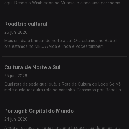
aqui. Desde o Wimbledon ao Mundial e ainda uma passagem
por Londres e Paris.
Roadtrip cultural
26 jun. 2026
Mais um dia a brincar de norte a sul. Ora estamos no Babell,
ora estamos no MED. A vida é linda e vocês também.
Cultura de Norte a Sul
25 jun. 2026
Qual rota da seda qual quê, a Rota da Cultura do Logo Se Vê
mete qualquer outra rota no cantinho. Passámos por: Babell no
Porto, Poster em Marvila, Art Explora em Cascais e acabámos
no MED em Loulé.
Portugal: Capital do Mundo
24 jun. 2026
Ainda a ressacar a mega maratona futebolistica de ontem e à