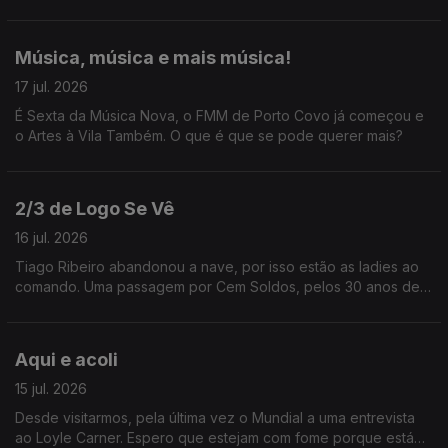
Música, música e mais música!
17 jul. 2026
É Sexta da Música Nova, o FMM de Porto Covo já começou e
o Artes à Vila Também. O que é que se pode querer mais?
2/3 de Logo Se Vê
16 jul. 2026
Tiago Ribeiro abandonou a nave, por isso estão as ladies ao
comando. Uma passagem por Cem Soldos, pelos 30 anos de
carreira de Jay-Z e ainda uma entrevista a Karim Aïnouz.
Aqui e acoli
15 jul. 2026
Desde visitarmos, pela última vez o Mundial a uma entrevista
ao Loyle Carner. Espero que estejam com fome porque está