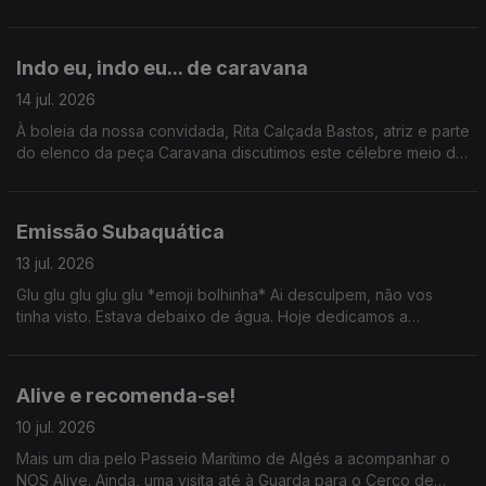
aqui um belo buffet de conteúdo.
Indo eu, indo eu... de caravana
14 jul. 2026
À boleia da nossa convidada, Rita Calçada Bastos, atriz e parte
do elenco da peça Caravana discutimos este célebre meio de
transporte. Ainda: uma passagem por Serralves com Valentina
Jesus e um ID de David Byrne por Tiago Ribeiro.
Emissão Subaquática
13 jul. 2026
Glu glu glu glu glu *emoji bolhinha* Ai desculpem, não vos
tinha visto. Estava debaixo de água. Hoje dedicamos a
emissão ao mundo subaquático: conversamos com Carla
Lourenço, Sylvie Dias e ainda fomos até ao CIIMAR.
Alive e recomenda-se!
10 jul. 2026
Mais um dia pelo Passeio Marítimo de Algés a acompanhar o
NOS Alive. Ainda, uma visita até à Guarda para o Cerco de