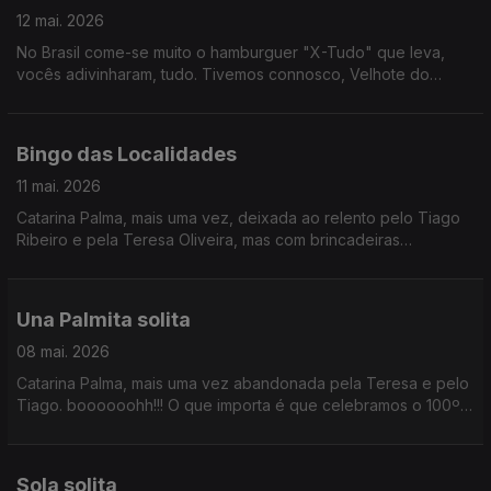
12 mai. 2026
No Brasil come-se muito o hamburguer "X-Tudo" que leva,
vocês adivinharam, tudo. Tivemos connosco, Velhote do
Carmo, a dupla Pão de Law e ainda Teresa Vieira que nos
antecipou um pouco do Festival de Cannes. Tomem é um
rennie para não terem uma paragem de digestão.
Bingo das Localidades
11 mai. 2026
Catarina Palma, mais uma vez, deixada ao relento pelo Tiago
Ribeiro e pela Teresa Oliveira, mas com brincadeiras
convosco.
Una Palmita solita
08 mai. 2026
Catarina Palma, mais uma vez abandonada pela Teresa e pelo
Tiago. boooooohh!!! O que importa é que celebramos o 100º
aniversário de David Attenborough, antecipamos a final do
Festival Termómetro e é Sexta da Música Nova!!!
Sola solita