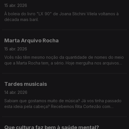
15 abr. 2026
À boleia do livro "LX 90" de Joana Stichini Vilela voltamos à
década mais baril.
Marta Arquivo Rocha
15 abr. 2026
Vcês não têm mesmo noção da quantidade de nomes do meio
que a Marta Rocha tem, a sério. Hoje mergulha nos arquivos
da RTP e relembra-nos alguns concertos e reportagens dos
anos 90!
Tardes musicais
14 abr. 2026
Sabiam que gostamos muito de música? Já vos tinha passado
esta ideia pela cabeça? Recebemos Rita Cortezão com
atuação, os Napa e Paulo Carvalho sobre os Prémios Play e
ainda descobrimos a história de Adam Jacobs.
Que cultura faz bem à saúde mental?