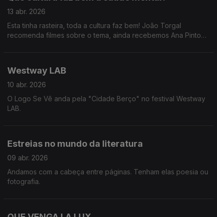
13 abr. 2026
Esta tinha rasteira, toda a cultura faz bem! João Torgal
recomenda filmes sobre o tema, ainda recebemos Ana Pinto
Coelho do Festival Mental, Marta Rocha explica porque é que
ouvir música faz bem e ainda uma passagem pelo Coachella
com a Catarina e o Tiago.
Westway LAB
10 abr. 2026
O Logo Se Vê anda pela "Cidade Berço" no festival Westway
LAB.
Estreias no mundo da literatura
09 abr. 2026
Andamos com a cabeça entre páginas. Tenham elas poesia ou
fotografia.
QUE VENGA LA LUX