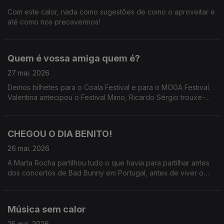
Com este calor, nada como sugestões de como o aproveitar e
até como nos precavermos!
Quem é vossa amiga quem é?
27 mai. 2026
Demos bilhetes para o Coala Festival e para o MOGA Festival.
Valentina antecipou o Festival Mimo, Ricardo Sérgio trouxe-
nos o Só Fitas, Marta Rocha fez o rescaldo de Bad Bunny e
Teresa Vieira já anda pelo MOGA
CHEGOU O DIA BENITO!
26 mai. 2026
A Marta Rocha partilhou tudo o que havia para partilhar antes
dos concertos de Bad Bunny em Portugal, antes de viver o
seu momento mais esperado do ano.
Música sem calor
25 mai. 2026