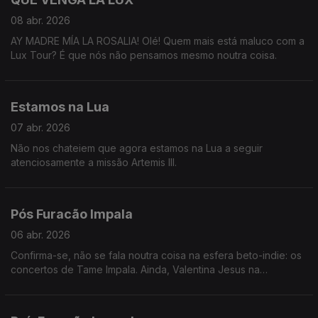
08 abr. 2026
AY MADRE MÍA LA ROSALIA! Olé! Quem mais está maluco com a
Lux Tour? É que nós não pensamos mesmo noutra coisa.
Estamos na Lua
07 abr. 2026
Não nos chateiem que agora estamos na Lua a seguir
atenciosamente a missão Artemis III.
Pós Furacão Impala
06 abr. 2026
Confirma-se, não se fala noutra coisa na esfera beto-indie: os
concertos de Tame Impala. Ainda, Valentina Jesus na
exposição de Vivian Maier e a dopamnia de Teresa Oliveira.