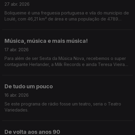
27 abr. 2026
Boliqueime é uma freguesia portuguesa e vila do município de
Loulé, com 46,21 km² de área e uma população de 4789
habitantes que anda a assombrar Tiago Ribeiro.
Música, música e mais música!
17 abr. 2026
Para além de ser Sexta da Música Nova, recebemos o super
contagiante Herlander, a Milk Records e ainda Teresa Vieira
que conversou com a diva Jessie Ware.
De tudo um pouco
16 abr. 2026
Se este programa de rádio fosse um teatro, seria o Teatro
Variedades.
De volta aos anos 90