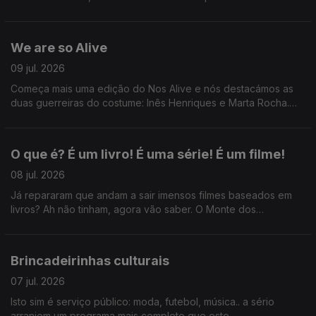
Sortelha com António Freitas e o que devemos, ou não,
perguntar em primeiros dates.
We are so Alive
09 jul. 2026
Começa mais uma edição do Nos Alive e nós destacámos as
duas guerreiras do costume: Inês Henriques e Marta Rocha.
Ainda: uma passagem pelo Festival da Voz e desabafos sobre
cafunés.
O que é? É um livro! É uma série! É um filme!
08 jul. 2026
Já repararam que andam a sair imensos filmes baseados em
livros? Ah não tinham, agora vão saber. O Monte dos
Vendavais, Hamnet, Senso e Sensibilidade...
Brincadeirinhas culturais
07 jul. 2026
Isto sim é serviço público: moda, futebol, música.. a sério
arranjem um programa mais completo que este.