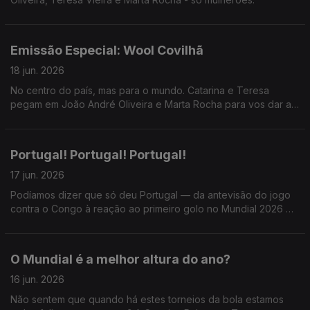
Emissão Especial: Wool Covilhã
18 jun. 2026
No centro do país, mas para o mundo. Catarina e Teresa
pegam em João André Oliveira e Marta Rocha para vos dar a
conhecer o WOOL - Festival de Arte Urbana e muuuuito mais.
Portugal! Portugal! Portugal!
17 jun. 2026
Podíamos dizer que só deu Portugal — da antevisão do jogo
contra o Congo à reação ao primeiro golo no Mundial 2026 —,
mas a Catarina e a Teresa também receberam Miguel Marôco
e, sendo dia de Só Fitas, Ricardo Sérgio.
O Mundial é a melhor altura do ano?
16 jun. 2026
Não sentem que quando há estes torneios da bola estamos