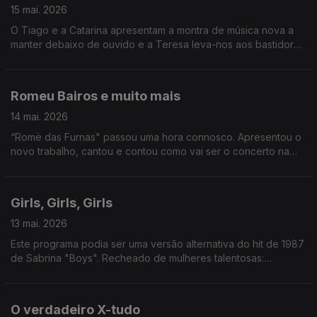
15 mai. 2026
O Tiago e a Catarina apresentam a montra de música nova a
manter debaixo de ouvido e a Teresa leva-nos aos bastidores
dos Prémios Sophia da Academia Portuguesa de Cinema.
Romeu Bairos e muito mais
14 mai. 2026
“Romë das Furnas" passou uma hora connosco. Apresentou o
novo trabalho, cantou e contou como vai ser o concerto na
Casa Capitão, em Lisboa. Também tivemos Festival Mental, e o
“half-time show” do Mundial de Futebol.
Girls, Girls, Girls
13 mai. 2026
Este programa podia ser uma versão alternativa do hit de 1987
de Sabrina "Boys". Recheado de mulheres talentosas:
recebemos Silvia Alberto, Margarida Corceiro, Filipa Martins e
ainda conversámos com Ana Lua Caiano. A vida é linda.
O verdadeiro X-tudo