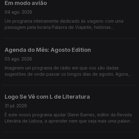
Em modo avião
em Bicicleta e ainda demos um saltinho à primeira noite do
Vagos Metal Fest. Só mesmo neste estabelecimento - Logo Se
04 ago. 2026
Vê.
Um programa inteiramente dedicado às viagens: com uma
passagem pela livraria Palavra de Viajante, histórias
mirabolantes da Catarina, do Tiago e da Teresa, e uma
entrevista ao escritor Gonçalo Cadilhe, que nos deixa um
repto importantíssimo - que jamais deixemos de "cultivar o
Agenda do Mês: Agosto Edition
assombro".
03 ago. 2026
Imaginem um programa de rádio em que vos são dadas
sugestões de onde passar os longos dias de agosto. Agora,
imaginem um programa de rádio onde, para além de
sugestões, vos são dados bilhetes para festivais nesses
longos dias de agosto. É. Foi o Logo Se Vê desta segunda-
Logo Se Vê com L de Literatura
feira: cinema ao ar livre, exposição de LEGO na Cordoaria
Nacional, roteiro pelas praias da Costa Vicentina, e bilhetes
31 jul. 2026
para o Vagos Metal Fest e para o Bons Sons.
É este nosso programa ajudar Glenn Barnes, editor da Revista
Literária de Lisboa, a aprender nem que seja mais uma palavra
em português e nós já ganhamos o dia. Da livraria alfarrabista
mais antiga do Porto a sugestões de livros fresquinhas para