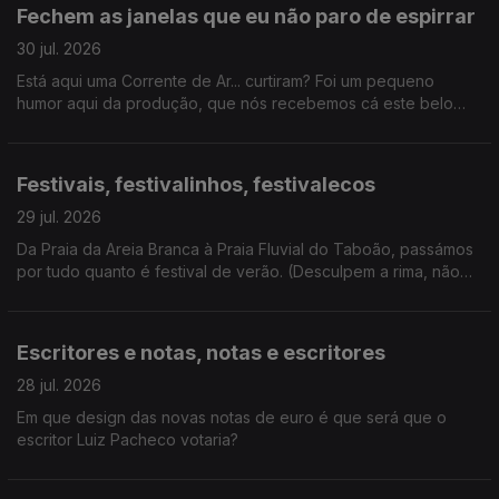
este verão, certamente não houve livrete de que não
Fechem as janelas que eu não paro de espirrar
falássemos hoje.
30 jul. 2026
Está aqui uma Corrente de Ar... curtiram? Foi um pequeno
humor aqui da produção, que nós recebemos cá este belo
coletivo artístico. E ainda ganhámos um novo vício: hyperpop.
Festivais, festivalinhos, festivalecos
29 jul. 2026
Da Praia da Areia Branca à Praia Fluvial do Taboão, passámos
por tudo quanto é festival de verão. (Desculpem a rima, não
resisti). E ainda: homenagem a Kavinsky.
Escritores e notas, notas e escritores
28 jul. 2026
Em que design das novas notas de euro é que será que o
escritor Luiz Pacheco votaria?