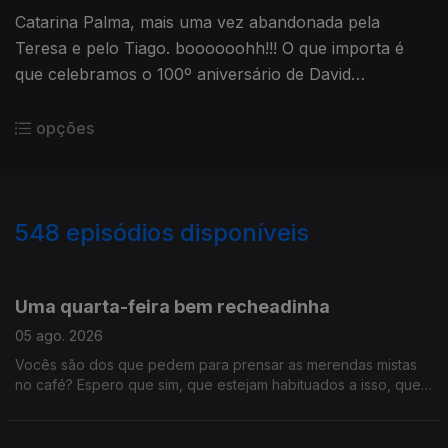
Catarina Palma, mais uma vez abandonada pela
Teresa e pelo Tiago. boooooohh!!! O que importa é
que celebramos o 100º aniversário de David
Attenborough, antecipamos a final do Festival
Termómetro e é Sexta da Música Nova!!!
opções
548
episódios disponíveis
944161
941033
936851
932002
927938
922347
918207
915739
910122
Uma quarta-feira bem recheadinha
05 ago. 2026
Vocês são dos que pedem para prensar as merendas mistas
no café? Espero que sim, que estejam habituados a isso, que
este programa está recheado demais para ouvir só assim. É
que tivemos "Só Fitas" improvisado, concerto dos Queen que
chega aos cinemas em outubro, tudo sobre a Volta a Portugal