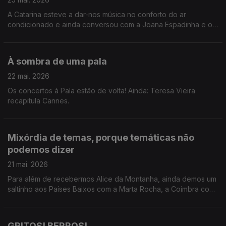
A Catarina esteve a dar-nos música no conforto do ar
condicionado e ainda conversou com a Joana Espadinha e o
Gonçalo Marques sobre o Hot Club Song Fest.
À sombra de uma pala
22 mai. 2026
Os concertos à Pala estão de volta! Ainda: Teresa Vieira
recapitula Cannes.
Mixórdia de temas, porque temáticas não
podemos dizer
21 mai. 2026
Para além de recebermos Alice da Montanha, ainda demos um
saltinho aos Países Baixos com a Marta Rocha, a Coimbra com
o João André e a Cannes com a Teresa Oliveira.
GRITOS! BERROS!