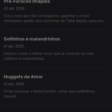
Pré-Furacão Imapala
02 abr. 2026
Fica a nota que não conseguimos aguentar o nosso
entusiasmo quanto aos concertos de Tame Impala, para isso
chamámos reforços em forma de Hugo Geada. Ainda, Teresa
Vieira mostra-nos um estudo sobre o assédio das mulheres na
arte.
Soltinhos e malandrinhos
01 abr. 2026
Estamos como o melhor arroz que já comeram na vida,
soltinhos e malandrinhos.
Nuggets de Amor
31 mar. 2026
Foram sinopses e títulos bonitos, estes que partilhámos,
manash.