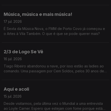
Música, música e mais música!
17 jul. 2026
É Sexta da Música Nova, o FMM de Porto Covo já começou e
o Artes à Vila Também. O que é que se pode querer mais?
2/3 de Logo Se Vê
16 jul. 2026
Tiago Ribeiro abandonou a nave, por isso estão as ladies ao
comando. Uma passagem por Cem Soldos, pelos 30 anos de
carreira de Jay-Z e ainda uma entrevista a Karim Aïnouz.
Aqui e acoli
15 jul. 2026
Desde visitarmos, pela última vez o Mundial a uma entrevista
ao Loyle Carner. Espero que estejam com fome porque está