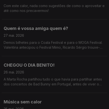
Com este calor, nada como sugestões de como o aproveitar e
até como nos precavermos!
Quem é vossa amiga quem é?
27 mai. 2026
Demos bilhetes para o Coala Festival e para o MOGA Festival.
Valentina antecipou o Festival Mimo, Ricardo Sérgio trouxe-
nos o Só Fitas, Marta Rocha fez o rescaldo de Bad Bunny e
Teresa Vieira já anda pelo MOGA
CHEGOU O DIA BENITO!
26 mai. 2026
A Marta Rocha partilhou tudo o que havia para partilhar antes
dos concertos de Bad Bunny em Portugal, antes de viver o
seu momento mais esperado do ano.
Música sem calor
25 mai. 2026