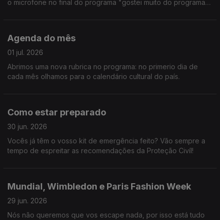
o microfone no final do programa "gostei muito do programa
de hoje". Fomos à Croácia, a Toronto e ainda passámos pelo
Teatro D. Maria II. E mais não digo.
Agenda do mês
01 jul. 2026
Abrimos uma nova rubrica no programa: no primerio dia de
cada mês olhamos para o calendário cultural do país.
Como estar preparado
30 jun. 2026
Vocês já têm o vosso kit de emergência feito? Vão sempre a
tempo de espreitar as recomendações da Proteção Civíl!
Mundial, Wimbledon e Paris Fashion Week
29 jun. 2026
Nós não queremos que vos escape nada, por isso está tudo