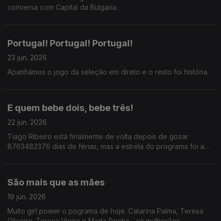
conversa com Capital da Bulgária.
Portugal! Portugal! Portugal!
23 jun. 2026
Apanhámos o jogo da seleção em direto e o resto foi história.
E quem bebe dois, bebe três!
22 jun. 2026
Tiago Ribeiro está finalmente de volta depois de gozar
8763482376 dias de férias, mas a estrela do programa foi a
frase: Para cada copo que bebes, deves beber dois de água.
São mais que as mães
19 jun. 2026
Muito girl power o pograma de hoje. Catarina Palma, Teresa
Oliveira, Teresa Vieira e Marta Rocha - só mulherões.