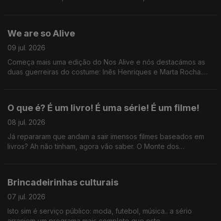
Sortelha com António Freitas e o que devemos, ou não,
perguntar em primeiros dates.
We are so Alive
09 jul. 2026
Começa mais uma edição do Nos Alive e nós destacámos as
duas guerreiras do costume: Inês Henriques e Marta Rocha.
Ainda: uma passagem pelo Festival da Voz e desabafos sobre
cafunés.
O que é? É um livro! É uma série! É um filme!
08 jul. 2026
Já repararam que andam a sair imensos filmes baseados em
livros? Ah não tinham, agora vão saber. O Monte dos
Vendavais, Hamnet, Senso e Sensibilidade...
Brincadeirinhas culturais
07 jul. 2026
Isto sim é serviço público: moda, futebol, música.. a sério
arranjem um programa mais completo que este.