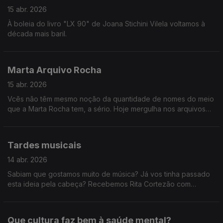
15 abr. 2026
À boleia do livro "LX 90" de Joana Stichini Vilela voltamos à
década mais baril.
Marta Arquivo Rocha
15 abr. 2026
Vcês não têm mesmo noção da quantidade de nomes do meio
que a Marta Rocha tem, a sério. Hoje mergulha nos arquivos
da RTP e relembra-nos alguns concertos e reportagens dos
anos 90!
Tardes musicais
14 abr. 2026
Sabiam que gostamos muito de música? Já vos tinha passado
esta ideia pela cabeça? Recebemos Rita Cortezão com
atuação, os Napa e Paulo Carvalho sobre os Prémios Play e
ainda descobrimos a história de Adam Jacobs.
Que cultura faz bem à saúde mental?