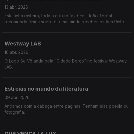
13 abr. 2026
Esta tinha rasteira, toda a cultura faz bem! João Torgal
recomenda filmes sobre o tema, ainda recebemos Ana Pinto
Coelho do Festival Mental, Marta Rocha explica porque é que
ouvir música faz bem e ainda uma passagem pelo Coachella
com a Catarina e o Tiago.
Westway LAB
10 abr. 2026
O Logo Se Vê anda pela "Cidade Berço" no festival Westway
LAB.
Estreias no mundo da literatura
09 abr. 2026
Andamos com a cabeça entre páginas. Tenham elas poesia ou
fotografia.
QUE VENGA LA LUX