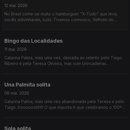
12 mai. 2026
No Brasil come-se muito o hamburguer "X-Tudo" que leva,
vocês adivinharam, tudo. Tivemos connosco, Velhote do
Carmo, a dupla Pão de Law e ainda Teresa Vieira que nos
antecipou um pouco do Festival de Cannes. Tomem é um
rennie para não terem uma paragem de digestão.
Bingo das Localidades
11 mai. 2026
Catarina Palma, mais uma vez, deixada ao relento pelo Tiago
Ribeiro e pela Teresa Oliveira, mas com brincadeiras
convosco.
Una Palmita solita
08 mai. 2026
Catarina Palma, mais uma vez abandonada pela Teresa e pelo
Tiago. boooooohh!!! O que importa é que celebramos o 100º
aniversário de David Attenborough, antecipamos a final do
Festival Termómetro e é Sexta da Música Nova!!!
Sola solita