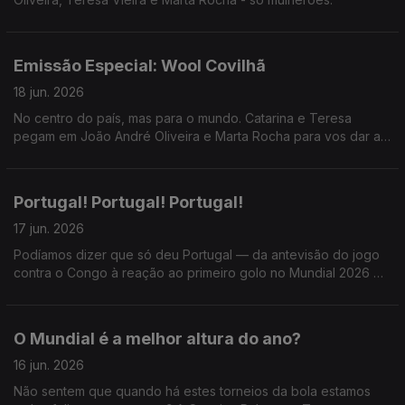
Emissão Especial: Wool Covilhã
18 jun. 2026
No centro do país, mas para o mundo. Catarina e Teresa
pegam em João André Oliveira e Marta Rocha para vos dar a
conhecer o WOOL - Festival de Arte Urbana e muuuuito mais.
Portugal! Portugal! Portugal!
17 jun. 2026
Podíamos dizer que só deu Portugal — da antevisão do jogo
contra o Congo à reação ao primeiro golo no Mundial 2026 —,
mas a Catarina e a Teresa também receberam Miguel Marôco
e, sendo dia de Só Fitas, Ricardo Sérgio.
O Mundial é a melhor altura do ano?
16 jun. 2026
Não sentem que quando há estes torneios da bola estamos