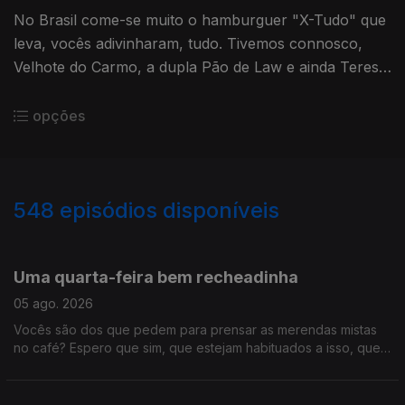
No Brasil come-se muito o hamburguer "X-Tudo" que
leva, vocês adivinharam, tudo. Tivemos connosco,
Velhote do Carmo, a dupla Pão de Law e ainda Teresa
Vieira que nos antecipou um pouco do Festival de
Cannes. Tomem é um rennie para não terem uma
opções
paragem de digestão.
548
episódios disponíveis
944161
941033
936851
932002
927938
922347
918207
915739
910122
Uma quarta-feira bem recheadinha
05 ago. 2026
Vocês são dos que pedem para prensar as merendas mistas
no café? Espero que sim, que estejam habituados a isso, que
este programa está recheado demais para ouvir só assim. É
que tivemos "Só Fitas" improvisado, concerto dos Queen que
chega aos cinemas em outubro, tudo sobre a Volta a Portugal