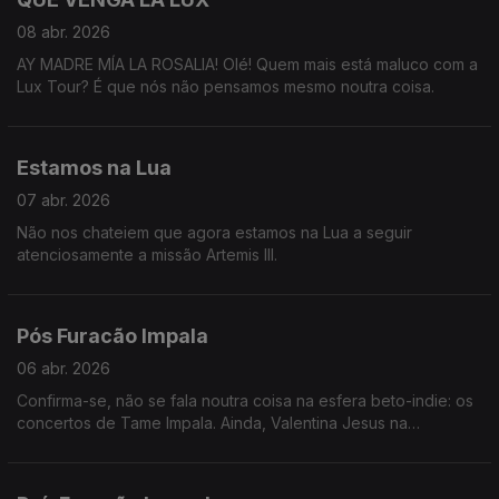
08 abr. 2026
AY MADRE MÍA LA ROSALIA! Olé! Quem mais está maluco com a
Lux Tour? É que nós não pensamos mesmo noutra coisa.
Estamos na Lua
07 abr. 2026
Não nos chateiem que agora estamos na Lua a seguir
atenciosamente a missão Artemis III.
Pós Furacão Impala
06 abr. 2026
Confirma-se, não se fala noutra coisa na esfera beto-indie: os
concertos de Tame Impala. Ainda, Valentina Jesus na
exposição de Vivian Maier e a dopamnia de Teresa Oliveira.