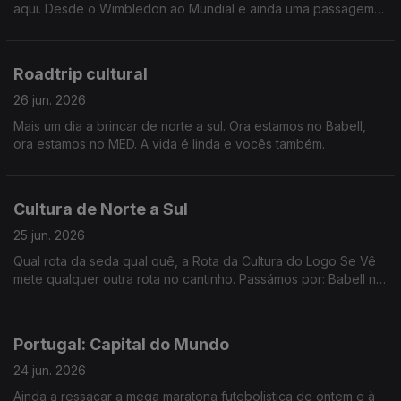
aqui. Desde o Wimbledon ao Mundial e ainda uma passagem
por Londres e Paris.
Roadtrip cultural
26 jun. 2026
Mais um dia a brincar de norte a sul. Ora estamos no Babell,
ora estamos no MED. A vida é linda e vocês também.
Cultura de Norte a Sul
25 jun. 2026
Qual rota da seda qual quê, a Rota da Cultura do Logo Se Vê
mete qualquer outra rota no cantinho. Passámos por: Babell no
Porto, Poster em Marvila, Art Explora em Cascais e acabámos
no MED em Loulé.
Portugal: Capital do Mundo
24 jun. 2026
Ainda a ressacar a mega maratona futebolistica de ontem e à