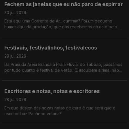
este verão, certamente não houve livrete de que não
Fechem as janelas que eu não paro de espirrar
falássemos hoje.
30 jul. 2026
Está aqui uma Corrente de Ar... curtiram? Foi um pequeno
humor aqui da produção, que nós recebemos cá este belo
coletivo artístico. E ainda ganhámos um novo vício: hyperpop.
Festivais, festivalinhos, festivalecos
29 jul. 2026
Da Praia da Areia Branca à Praia Fluvial do Taboão, passámos
por tudo quanto é festival de verão. (Desculpem a rima, não
resisti). E ainda: homenagem a Kavinsky.
Escritores e notas, notas e escritores
28 jul. 2026
Em que design das novas notas de euro é que será que o
escritor Luiz Pacheco votaria?