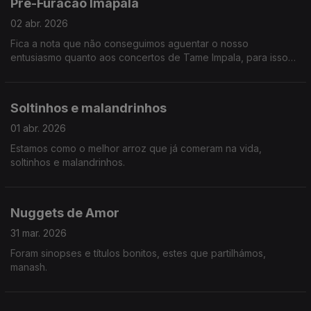
Pré-Furacão Imapala
02 abr. 2026
Fica a nota que não conseguimos aguentar o nosso
entusiasmo quanto aos concertos de Tame Impala, para isso
chamámos reforços em forma de Hugo Geada. Ainda, Teresa
Vieira mostra-nos um estudo sobre o assédio das mulheres na
arte.
Soltinhos e malandrinhos
01 abr. 2026
Estamos como o melhor arroz que já comeram na vida,
soltinhos e malandrinhos.
Nuggets de Amor
31 mar. 2026
Foram sinopses e títulos bonitos, estes que partilhámos,
manash.