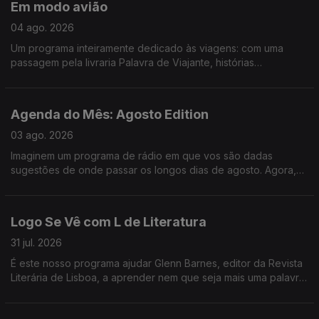
Em modo avião
em Bicicleta e ainda demos um saltinho à primeira noite do
Vagos Metal Fest. Só mesmo neste estabelecimento - Logo Se
04 ago. 2026
Vê.
Um programa inteiramente dedicado às viagens: com uma
passagem pela livraria Palavra de Viajante, histórias
mirabolantes da Catarina, do Tiago e da Teresa, e uma
entrevista ao escritor Gonçalo Cadilhe, que nos deixa um
repto importantíssimo - que jamais deixemos de "cultivar o
Agenda do Mês: Agosto Edition
assombro".
03 ago. 2026
Imaginem um programa de rádio em que vos são dadas
sugestões de onde passar os longos dias de agosto. Agora,
imaginem um programa de rádio onde, para além de
sugestões, vos são dados bilhetes para festivais nesses
longos dias de agosto. É. Foi o Logo Se Vê desta segunda-
Logo Se Vê com L de Literatura
feira: cinema ao ar livre, exposição de LEGO na Cordoaria
Nacional, roteiro pelas praias da Costa Vicentina, e bilhetes
31 jul. 2026
para o Vagos Metal Fest e para o Bons Sons.
É este nosso programa ajudar Glenn Barnes, editor da Revista
Literária de Lisboa, a aprender nem que seja mais uma palavra
em português e nós já ganhamos o dia. Da livraria alfarrabista
mais antiga do Porto a sugestões de livros fresquinhas para