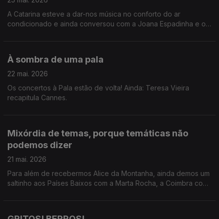
A Catarina esteve a dar-nos música no conforto do ar
condicionado e ainda conversou com a Joana Espadinha e o
Gonçalo Marques sobre o Hot Club Song Fest.
À sombra de uma pala
22 mai. 2026
Os concertos à Pala estão de volta! Ainda: Teresa Vieira
recapitula Cannes.
Mixórdia de temas, porque temáticas não
podemos dizer
21 mai. 2026
Para além de recebermos Alice da Montanha, ainda demos um
saltinho aos Países Baixos com a Marta Rocha, a Coimbra com
o João André e a Cannes com a Teresa Oliveira.
GRITOS! BERROS!