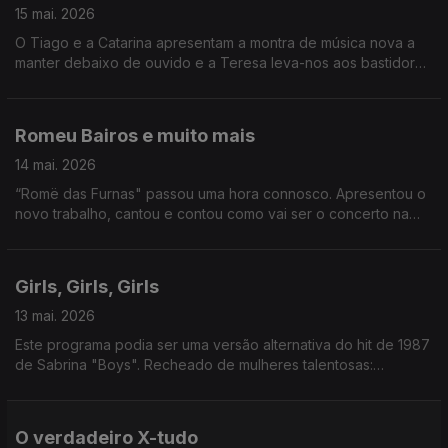
15 mai. 2026
O Tiago e a Catarina apresentam a montra de música nova a
manter debaixo de ouvido e a Teresa leva-nos aos bastidores
dos Prémios Sophia da Academia Portuguesa de Cinema.
Romeu Bairos e muito mais
14 mai. 2026
“Romë das Furnas" passou uma hora connosco. Apresentou o
novo trabalho, cantou e contou como vai ser o concerto na
Casa Capitão, em Lisboa. Também tivemos Festival Mental, e o
“half-time show” do Mundial de Futebol.
Girls, Girls, Girls
13 mai. 2026
Este programa podia ser uma versão alternativa do hit de 1987
de Sabrina "Boys". Recheado de mulheres talentosas:
recebemos Silvia Alberto, Margarida Corceiro, Filipa Martins e
ainda conversámos com Ana Lua Caiano. A vida é linda.
O verdadeiro X-tudo