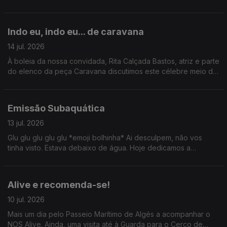
aqui um belo buffet de conteúdo.
Indo eu, indo eu... de caravana
14 jul. 2026
À boleia da nossa convidada, Rita Calçada Bastos, atriz e parte
do elenco da peça Caravana discutimos este célebre meio de
transporte. Ainda: uma passagem por Serralves com Valentina
Jesus e um ID de David Byrne por Tiago Ribeiro.
Emissão Subaquática
13 jul. 2026
Glu glu glu glu glu *emoji bolhinha* Ai desculpem, não vos
tinha visto. Estava debaixo de água. Hoje dedicamos a
emissão ao mundo subaquático: conversamos com Carla
Lourenço, Sylvie Dias e ainda fomos até ao CIIMAR.
Alive e recomenda-se!
10 jul. 2026
Mais um dia pelo Passeio Marítimo de Algés a acompanhar o
NOS Alive. Ainda, uma visita até à Guarda para o Cerco de