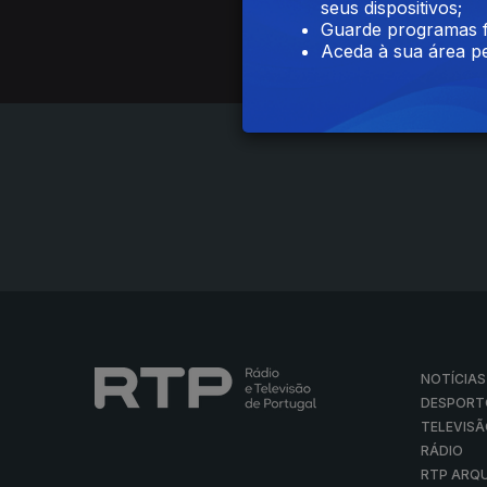
seus dispositivos;
Guarde programas f
Aceda à sua área pe
NOTÍCIAS
DESPORT
TELEVIS
RÁDIO
RTP ARQ