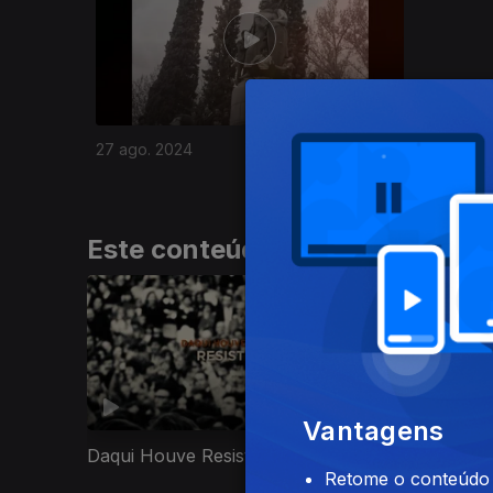
27 ago. 2024
Este conteúdo faz parte de Re
Vantagens
Daqui Houve Resistência
Rumo à Libe
Retome o conteúdo a