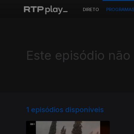
DIRETO
PROGRAMA
Este episódio não
1
episódios disponíveis
791265