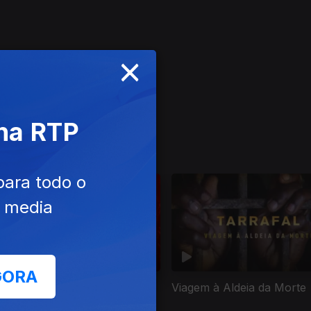
×
 na RTP
para todo o
e media
GORA
 5 Revoluções Portuguesas
Viagem à Aldeia da Morte