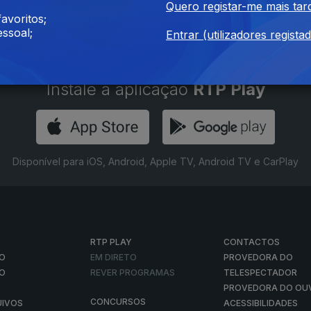
Quero registar-me mais tar
avoritos;
ssoal;
Entrar (utilizadores regista
Instale a aplicação
RTP Play
Disponível para iOS, Android, Apple TV, Android TV e CarPlay
RTP PLAY
CONTACTOS
O
EM DIRETO
PROVEDORA DO
ÃO
REVER PROGRAMAS
TELESPECTADOR
PROVEDORA DO OU
CONCURSOS
UIVOS
ACESSIBILIDADES