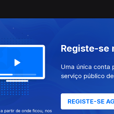
Registe-se
comendações de Abril
Uma única conta 
serviço público d
REGISTE-SE A
rdade
Aqueles que Ficaram (Em Toda
As
 partir de onde ficou, nos
a Parte Todo o Mundo Tem)