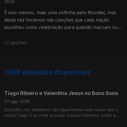
2026
É isso mesmo, mais uma voltinha pelo Mundial, mas
desta vez focamos nas canções que cada nação
escolheu como celebração para quando marcam ou
ganham um jogo. Ouça aqui e saiba primeiro!
opções
1068
episódios disponíveis
947434
946245
945468
944615
943929
Tiago Ribeiro e Valentina Jesus no Bons Sons
07 ago. 2026
Está bém, nós admitimos: não aguentamos umas horas sem o
nosso Tiago. E se a ele se juntar a nossa Valentina, então é
que não resistimos mesmo. E se aos dois se juntarem Hugo van
der Ding e Ana Markl... pronto, eram testes a mais, tivemos de