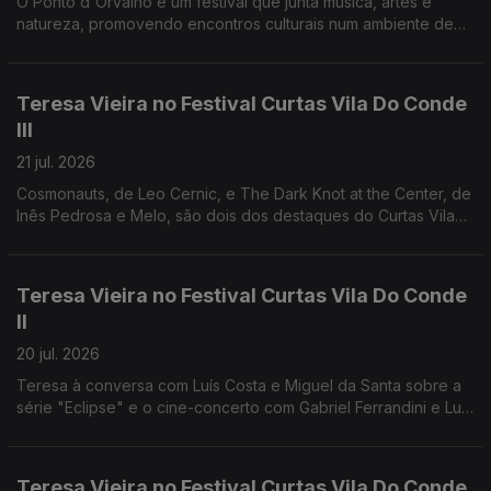
O Ponto d'Orvalho é um festival que junta música, artes e
natureza, promovendo encontros culturais num ambiente de
proximidade e sustentabilidade.
Teresa Vieira no Festival Curtas Vila Do Conde
III
21 jul. 2026
Cosmonauts, de Leo Cernic, e The Dark Knot at the Center, de
Inês Pedrosa e Melo, são dois dos destaques do Curtas Vila
do Conde, que também exibe o novo filme de Miranda
Pennell.
Teresa Vieira no Festival Curtas Vila Do Conde
II
20 jul. 2026
Teresa à conversa com Luís Costa e Miguel da Santa sobre a
série "Eclipse" e o cine-concerto com Gabriel Ferrandini e Luís
Costa.
Teresa Vieira no Festival Curtas Vila Do Conde