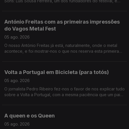
Sons: Luís Sousa Ferreira, um dos fundadores do festival, e
Mariana Ribeiro, membro da Academia Bons Sons desde os 12
anos e que ajuda a preservar a génese do festival.
António Freitas com as primeiras impressões
do Vagos Metal Fest
05 ago. 2026
O nosso António Freitas já está, naturalmente, onde o metal
acontece, e foi mostrar-nos o que nos reserva esta primeira
noite do festival.
Volta a Portugal em Bicicleta (para totós)
05 ago. 2026
O jornalista Pedro Ribeiro fez-nos o favor de nos explicar tudo
sobre a Volta a Portugal, com a mesma paciência que um pai
ensina um filho a andar de bicicleta sem rodinhas.
A queen e os Queen
05 ago. 2026