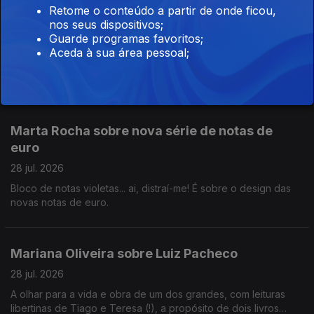
Sons na areia, caipirinha, água de côco,
Retome o conteúdo a partir de onde ficou,
nos seus dispositivos;
cervejinha
Guarde programas favoritos;
29 jul. 2026
Aceda à sua área pessoal;
Bia Maria e Mafalda Teixeira contam-nos o que podemos
encontrar no festival Sons na Areia deste ano.
Marta Rocha sobre nova série de notas de
euro
28 jul. 2026
Bloco de notas violetas... ai, distraí-me! É sobre o design das
novas notas de euro.
Mariana Oliveira sobre Luiz Pacheco
28 jul. 2026
A olhar para a vida e obra de um dos grandes, com leituras
libertinas de Tiago e Teresa (!), a propósito de dois livros