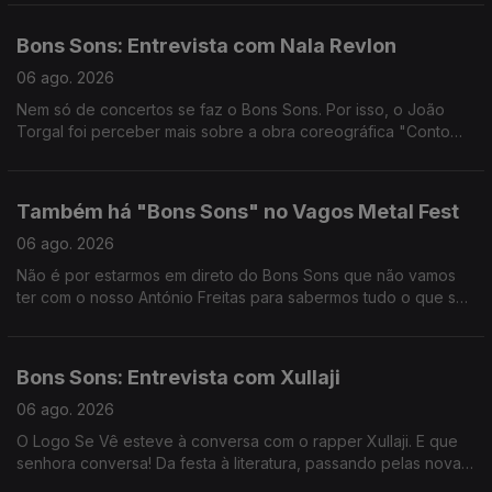
Bons Sons: Entrevista com Nala Revlon
06 ago. 2026
Nem só de concertos se faz o Bons Sons. Por isso, o João
Torgal foi perceber mais sobre a obra coreográfica "Conto
Preto", com Nala Revlon.
Também há "Bons Sons" no Vagos Metal Fest
06 ago. 2026
Não é por estarmos em direto do Bons Sons que não vamos
ter com o nosso António Freitas para sabermos tudo o que se
anda a passar no Vagos Metal Fest. É que nós também somos
do ROCK.
Bons Sons: Entrevista com Xullaji
06 ago. 2026
O Logo Se Vê esteve à conversa com o rapper Xullaji. E que
senhora conversa! Da festa à literatura, passando pelas novas
tecnologias e algoritmo e pelo sentido de união e