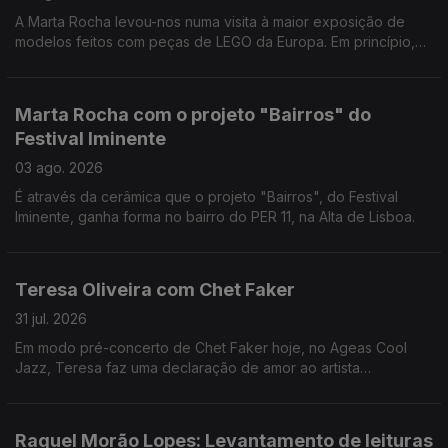
A Marta Rocha levou-nos numa visita à maior exposição de
modelos feitos com peças de LEGO da Europa. Em princípio,
vamos calçados para a Cordoaria, por isso, não corremos o
risco de sofrer a pior dor do mundo - pisar um LEGO enquanto
estamos descalços. Dito isto, não há desculpa para não ir lá
Marta Rocha com o projeto "Bairros" do
espreitar.
Festival Iminente
03 ago. 2026
É através da cerâmica que o projeto "Bairros", do Festival
Iminente, ganha forma no bairro do PER 11, na Alta de Lisboa.
Teresa Oliveira com Chet Faker
31 jul. 2026
Em modo pré-concerto de Chet Faker hoje, no Ageas Cool
Jazz, Teresa faz uma declaração de amor ao artista
australiano.
Raquel Morão Lopes: Levantamento de leituras