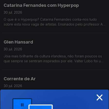
Catarina Fernandes com Hyperpop
30 jul. 2026
O que é o Hyperpop? Catarina Fernandes conta-nos tudo
sobre esta nova vaga de artistas. Ensinados pelo professor AG
Cook e Sophie, estas foram as alunas que passaram à cadeira
com distinção: Underscores, Charli XCX e Slayyter.
Glen Hansard
30 jul. 2026
Jóia mais brilhante da cultura irlandesa, não foram poucos os
que sempre se sentiram inspirados por ele. Valter Lobo foi um
deles.
Corrente de Ar
30 jul. 2026
×
Mariana Baião Santos e Rita Russo apresentam-nos a Corrente
de Ar - um coletivo artístico que descobre e lança artistas em
início de carreira.