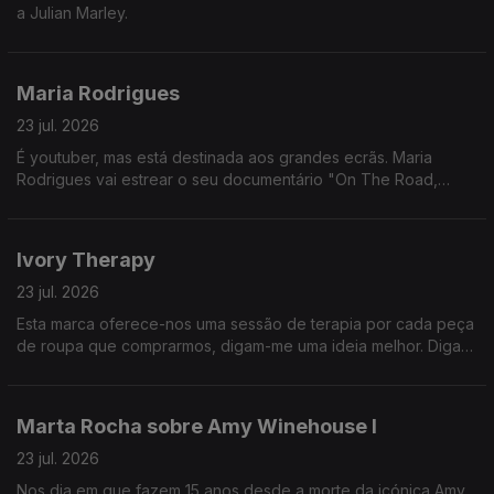
a Julian Marley.
Maria Rodrigues
23 jul. 2026
É youtuber, mas está destinada aos grandes ecrãs. Maria
Rodrigues vai estrear o seu documentário "On The Road,
Across America" nos cinemas.
Ivory Therapy
23 jul. 2026
Esta marca oferece-nos uma sessão de terapia por cada peça
de roupa que comprarmos, digam-me uma ideia melhor. Diga-
me UM!
Marta Rocha sobre Amy Winehouse I
23 jul. 2026
Nos dia em que fazem 15 anos desde a morte da icónica Amy