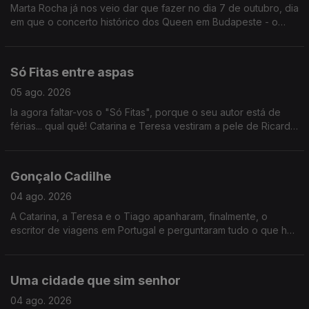
Marta Rocha já nos veio dar que fazer no dia 7 de outubro, dia
em que o concerto histórico dos Queen em Budapeste - o
primeiro concerto ocidental a acontecer do lado de lá da
cortina de ferro - chega aos cinemas.
Só Fitas entre aspas
05 ago. 2026
Ia agora faltar-vos o "Só Fitas", porque o seu autor está de
férias... qual quê! Catarina e Teresa vestiram a pele de Ricardo
Sérgio e recomendaram dois filmes que adoram: O Concerto
(2009) e Ruby Sparks (2012).
Gonçalo Cadilhe
04 ago. 2026
A Catarina, a Teresa e o Tiago apanharam, finalmente, o
escritor de viagens em Portugal e perguntaram tudo o que há
tanto ansiavam.
Uma cidade que sim senhor
04 ago. 2026