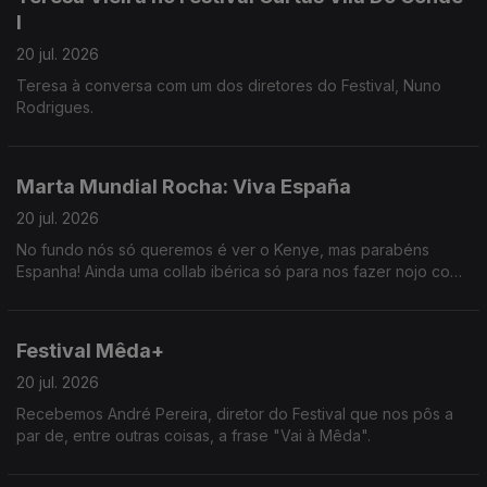
I
20 jul. 2026
Teresa à conversa com um dos diretores do Festival, Nuno
Rodrigues.
Marta Mundial Rocha: Viva España
20 jul. 2026
No fundo nós só queremos é ver o Kenye, mas parabéns
Espanha! Ainda uma collab ibérica só para nos fazer nojo com
João Torgal. O que vale é que estamos na época do melão e
está docinho.
Festival Mêda+
20 jul. 2026
Recebemos André Pereira, diretor do Festival que nos pôs a
par de, entre outras coisas, a frase "Vai à Mêda".