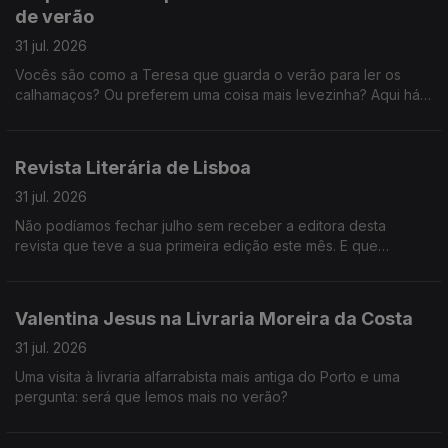
de verão
31 jul. 2026
Vocês são como a Teresa que guarda o verão para ler os
calhamaços? Ou preferem uma coisa mais levezinha? Aqui há
sugestões para todos os gostos.
Revista Literária de Lisboa
31 jul. 2026
Não podíamos fechar julho sem receber a editora desta
revista que teve a sua primeira edição este mês. E que
verdadeira aula de português nos deu Daniela Pereira!
Valentina Jesus na Livraria Moreira da Costa
31 jul. 2026
Uma visita à livraria alfarrabista mais antiga do Porto e uma
pergunta: será que lemos mais no verão?