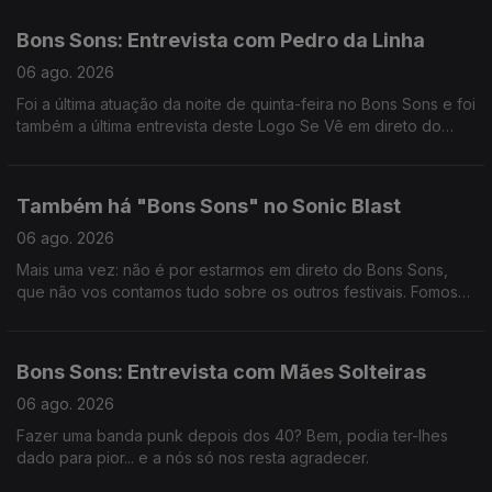
Bons Sons: Entrevista com Pedro da Linha
06 ago. 2026
Foi a última atuação da noite de quinta-feira no Bons Sons e foi
também a última entrevista deste Logo Se Vê em direto do
festival. Obrigada, Pedro da Linha!
Também há "Bons Sons" no Sonic Blast
06 ago. 2026
Mais uma vez: não é por estarmos em direto do Bons Sons,
que não vos contamos tudo sobre os outros festivais. Fomos
ter com o Nuno Calado à Praia da Duna do Caldeirão, para
percebermos tudo o que se está a passar no Sonic Blast.
Bons Sons: Entrevista com Mães Solteiras
06 ago. 2026
Fazer uma banda punk depois dos 40? Bem, podia ter-lhes
dado para pior... e a nós só nos resta agradecer.