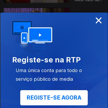
×
Ep. 15
12 set. 2024
Especial:
Homenagem ao
Centenário de
Amílcar Cabral
Ep. 14
Registe-se na RTP
08 ago. 2024
Antº Pires,
Mwana Áfrika,
Uma única conta para todo o
Eva Santos,
serviço público de media
Carlos Paca,
Leomarte
Freire,...
REGISTE-SE AGORA
Ep. 13
01 ago. 2024