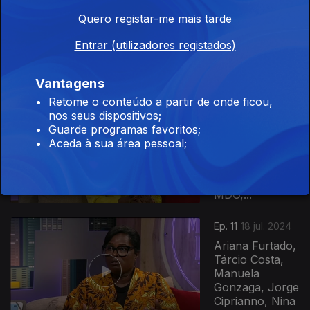
Odete Semedo,
Quero registar-me mais tarde
Amadu Dafé,
Guelson
Entrar (utilizadores registados)
Photagrapher,
Miro Vemba,
Scaitt...
Vantagens
Retome o conteúdo a partir de onde ficou,
Ep. 12
25 jul. 2024
nos seus dispositivos;
Cléo Malulo,
Guarde programas favoritos;
Lua El-Said,
Aceda à sua área pessoal;
Nella Santo,
Carlos Injai,
Taylor Gomes,
MDO,...
Ep. 11
18 jul. 2024
Ariana Furtado,
Tárcio Costa,
Manuela
Gonzaga, Jorge
Ciprianno, Nina