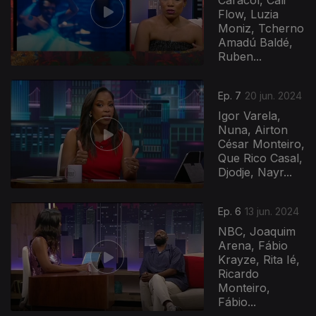
Caracol, Cali
Flow, Luzia
Moniz, Tcherno
Amadú Baldé,
Ruben...
Ep. 7
20 jun. 2024
Igor Varela,
Nuna, Airton
César Monteiro,
Que Rico Casal,
Djodje, Nayr...
Ep. 6
13 jun. 2024
NBC, Joaquim
Arena, Fábio
Krayze, Rita Ié,
Ricardo
Monteiro,
Fábio...