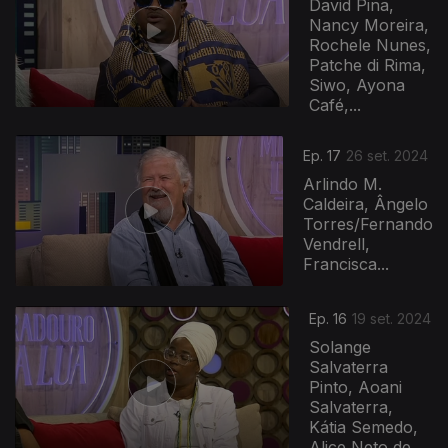
David Pina,
Nancy Moreira,
Rochele Nunes,
Patche di Rima,
Siwo, Ayona
Café,...
Ep. 17
26 set. 2024
Arlindo M.
Caldeira, Ângelo
Torres/Fernando
Vendrell,
Francisca...
Ep. 16
19 set. 2024
Solange
Salvaterra
Pinto, Aoani
Salvaterra,
Kátia Semedo,
Alice Neto de...