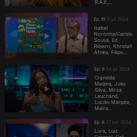
R.A.E,...
Ep. 10
11 jul. 2024
Isabel
Noronha/Camilo
Sousa, Ed
Ribeiro, Khristall
Áfrika, Filipe...
Ep. 9
04 jul. 2024
Cremilda
Medina, Júlio
Silva, Mirza
Lauchand,
Lucílio Manjate,
Maíra...
777843
Ep. 8
27 jun. 2024
Lura, Luiz