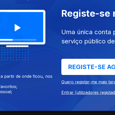
SITE
ACESSIBILIDADES
PARTILHA
Registe-se
Uma única conta 
serviço público d
REGISTE-SE A
 partir de onde ficou, nos
Quero registar-me mais tar
024
05 mai. 2024
avoritos;
ão
Missa Solene
ssoal;
Entrar (utilizadores regista