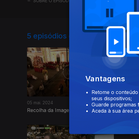
SOBRE O EPISÓDIO
SOBRE O PROGRAMA
5
episódios disponíveis
Vantagens
Retome o conteúdo a
seus dispositivos;
05 mai. 2024
05 mai. 2
Guarde programas f
Recolha da Imagem
Prociss
Aceda à sua área pe
766765