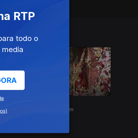
 na RTP
para todo o
e media
GORA
de
04 mai. 2024
Mudança da Imagem
dos)