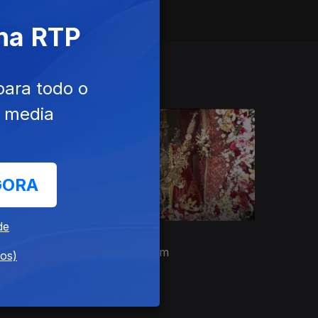
 na RTP
para todo o
e media
GORA
de
04 mai. 2024
Mudança da Imagem
dos)