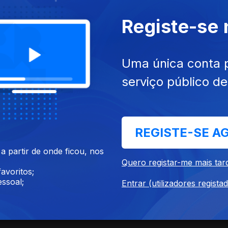
SITE
ACESSIBILIDADES
PARTILHA
Registe-se
Uma única conta 
serviço público d
REGISTE-SE A
 partir de onde ficou, nos
Quero registar-me mais tar
024
05 mai. 2024
avoritos;
ão
Missa Solene
ssoal;
Entrar (utilizadores regista