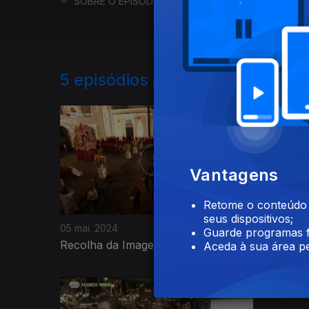
SOBRE O EPISÓDIO
SOBRE O PROGRAMA
5
episódios disponíveis
Vantagens
Retome o conteúdo a
seus dispositivos;
05 mai. 2024
05 mai. 2
Guarde programas f
Recolha da Imagem
Prociss
Aceda à sua área pe
766765