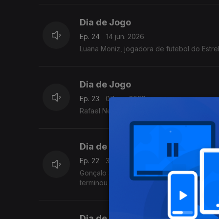
Dia de Jogo
Ep. 24
14 jun. 2026
Luana Moniz, jogadora de futeb
Dia de Jogo
Ep. 23
07 jun. 2026
Rafael Neto, é paratleta de velocidade, e
Dia de Jogo
Ep. 22
31 mai. 2026
Gonçalo Sobral é o significado do verdade
terminou em lugares de descida de divisão
Dia de Jogo