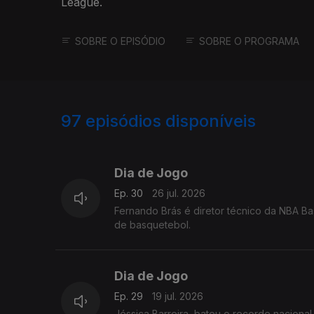
League.
SOBRE O EPISÓDIO
SOBRE O PROGRAMA
97
episódios disponíveis
922732
908344
882030
Dia de Jogo
Ep. 30
26 jul. 2026
Fernando Brás é diretor técnico da NBA Bas
de basquetebol.
Dia de Jogo
Ep. 29
19 jul. 2026
Jéssica Barreira, bateu o recorde nacional