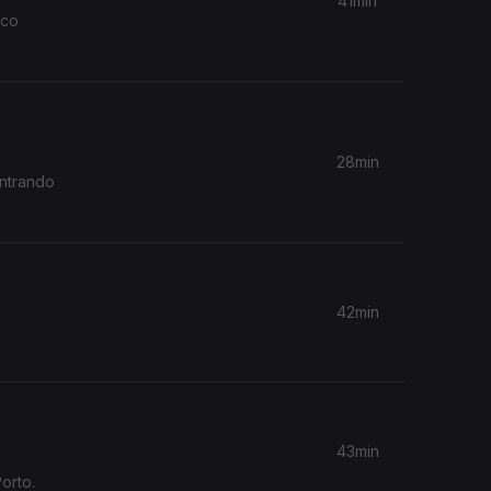
41min
uco
28min
ontrando
42min
43min
orto.