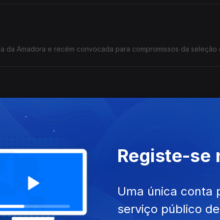
ol do Estrela da Amadora e recém convocada para compromissos da seleção
m cadeira de rodas na vertente T54.
Registe-se
iro capitão! Jogador de futsal da Quinta dos Lombos, que esta te
.
Uma única conta 
serviço público d