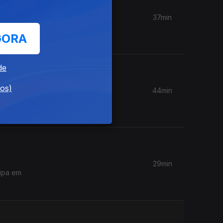
37min
as nos
GORA
de
dos)
44min
29min
cipa em