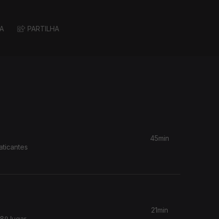
A
PARTILHA
45min
aticantes
21min
8º lugar