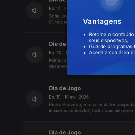
Ep. 21
27 mai. 2026
Sofia Lavreshina é uma das grandes veloci
Vantagens
últimos mundiais de pista curta.
Retome o conteúdo a
seus dispositivos;
Dia de Jogo
Guarde programas f
Aceda à sua área pe
Ep. 20
17 mai. 2026
Maria João Figueira é diretora executiva 
desenvolvido em Portugal e pelo mundo, co
Dia de Jogo
Ep. 19
10 mai. 2026
Pedro Azevedo, é o comentador desportivo
inúmeros conteúdos, todos com um ponto c
Dia de Jogo