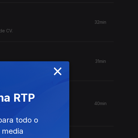
32min
 de CV.
31min
×
 na RTP
40min
mporada
para todo o
e media