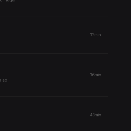
32min
36min
a ao
43min