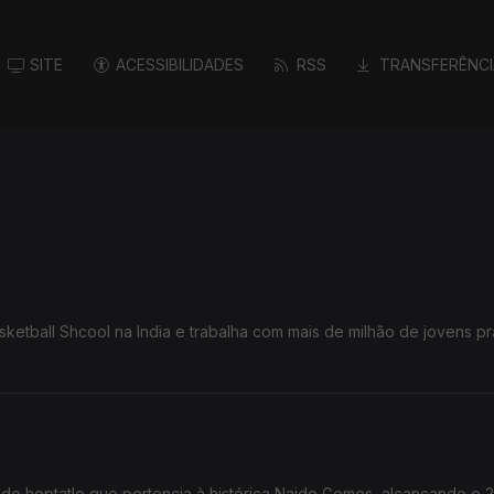
SITE
ACESSIBILIDADES
RSS
TRANSFERÊNCI
ketball Shcool na India e trabalha com mais de milhão de jovens pr
 do heptatlo que pertencia à histórica Naide Gomes, alcançando o 2