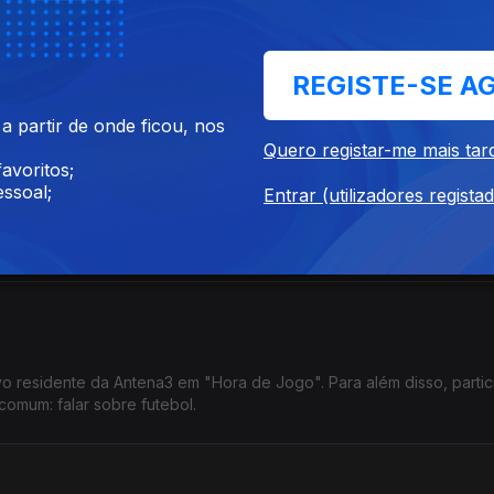
stas do atletismo português, e recordista dos 4x400 metros estafet
REGISTE-SE A
 partir de onde ficou, nos
Quero registar-me mais tar
avoritos;
ssoal;
Entrar (utilizadores regista
do programa Special Olympics Portugal e contou como é o trabalho
m pessoas com deficiência intelectual.
 residente da Antena3 em "Hora de Jogo". Para além disso, parti
omum: falar sobre futebol.