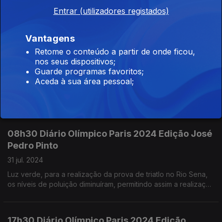
Arranque do Atletismo, Ana Cabecinha e Vitória oliveira nos 20
Entrar (utilizadores registados)
Kms marcha
Vantagens
17h30 Diário Olímpico Paris 2024 Edição Válter
Retome o conteúdo a partir de onde ficou,
Madureira
nos seus dispositivos;
Guarde programas favoritos;
31 jul. 2024
Aceda à sua área pessoal;
João Oliveira, Juiz português, vai ser chefe de painel de
Juizes, a função mais importante nas provas preliminares de
tranpolins masculino e femininot.
08h30 Diário Olímpico Paris 2024 Edição José
Pedro Pinto
31 jul. 2024
Luz verde, para a realização da prova de triatlo no Rio Sena,
os níveis de poluição diminuíram, permitindo assim a realização
desta prova.
17h30 Diário Olímpico Paris 2024 Edição