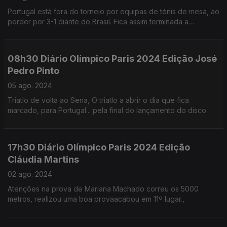
Portugal está fora do torneio por equipas de ténis de mesa, ao
perder por 3-1 diante do Brasil. Fica assim terminada a
campanha portuguesa no ténis de mesa de Paris'2024.
08h30 Diário Olímpico Paris 2024 Edição José
Pedro Pinto
05 ago. 2024
Triatlo de volta ao Sena, O triatlo a abrir o dia que fica
marcado, para Portugal... pela final do lançamento do disco
com Irina Rodrigues, a partir das 19h30 da tarde.
17h30 Diário Olímpico Paris 2024 Edição
Cláudia Martins
02 ago. 2024
Atenções na prova de Mariana Machado correu os 5000
metros, realizou uma boa provaacabou em 11º lugar.,