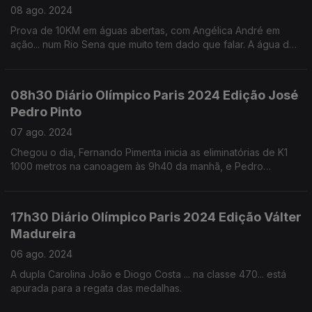
08 ago. 2024
Prova de 10KM em águas abertas, com Angélica André em
ação... num Rio Sena que muito tem dado que falar. A água do
rio que devido aos níveis de poluição tem vindo a provocar
infeções bacterianas em vários atletas.
08h30 Diário Olímpico Paris 2024 Edição José
Pedro Pinto
07 ago. 2024
Chegou o dia, Fernando Pimenta inicia as eliminatórias de K1
1000 metros na canoagem às 9h40 da manhã, e Pedro
Pichardo começa a caminhada no triplo salto às 18h15 da tarde.
17h30 Diário Olímpico Paris 2024 Edição Válter
Madureira
06 ago. 2024
A dupla Carolina João e Diogo Costa ... na classe 470... está
apurada para a regata das medalhas.