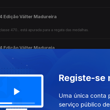
24 Edição Válter Madureira
 classe 470... está apurada para a regata das medalhas.
24 Edição Válter Madureia
lasse 470, está apurada para a regata das medalhas.
Registe-se
24 Edição José Pedro Pinto
sso a casa. A judoca Patrícia Sampaio, em Tomar, perante centen
Uma única conta 
aris e voltou a ser surpreendida.
serviço público d