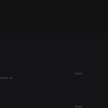
5min
assim se
3min