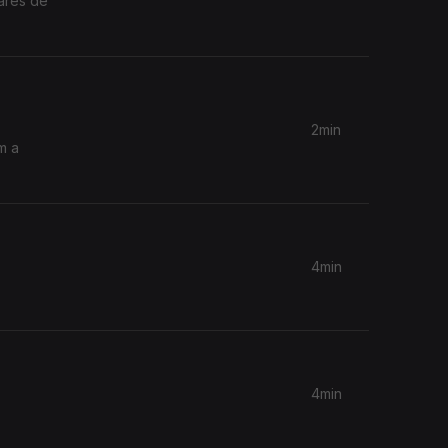
nares de
2min
m a
4min
4min