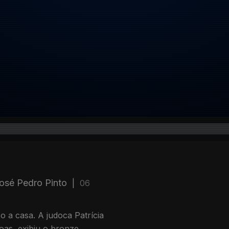
osé Pedro Pinto
|
06
a casa. A judoca Patrícia
as, exibiu o bronze