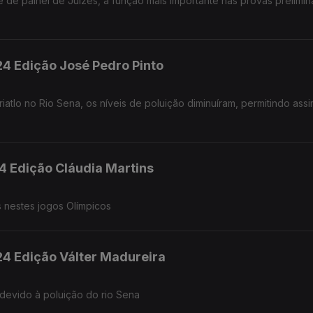
fe de painel de Juizes, a função mais importante nas provas prelimi
24 Edição José Pedro Pinto
iatlo no Rio Sena, os níveis de poluição diminuíram, permitindo assi
4 Edição Cláudia Martins
s nestes jogos Olímpicos
24 Edição Válter Madureira
 devido à poluição do rio Sena