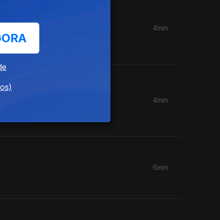
4min
GORA
inada a
de
dos)
4min
disco com
6min