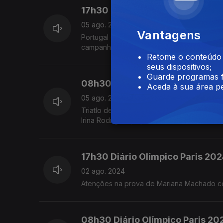
17h30 Diário Olímpico Paris 20
05 ago. 2024
Vantagens
Portugal está fora do torneio por equipas d
campanha portuguesa no ténis de mesa de
Retome o conteúdo a
seus dispositivos;
Guarde programas f
08h30 Diário Olímpico Paris 20
Aceda à sua área pe
05 ago. 2024
Triatlo de volta ao Sena, O triatlo a abrir 
Irina Rodrigues, a partir das 19h30 da tarde
17h30 Diário Olímpico Paris 202
02 ago. 2024
Atenções na prova de Mariana Machado cor
08h30 Diário Olímpico Paris 20