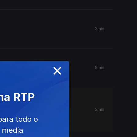
3min
×
5min
 na RTP
3min
as de
para todo o
e media