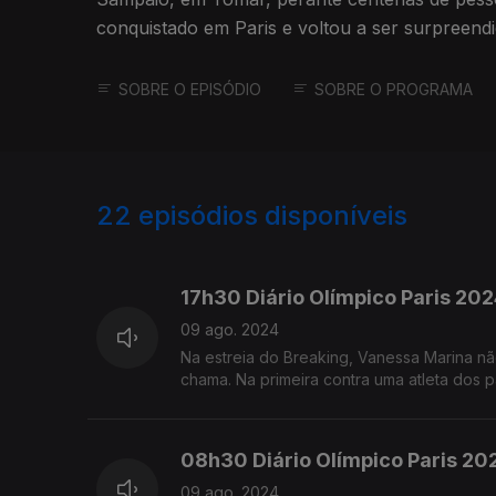
conquistado em Paris e voltou a ser surpreendi
SOBRE O EPISÓDIO
SOBRE O PROGRAMA
22
episódios disponíveis
787008
786314
17h30 Diário Olímpico Paris 20
09 ago. 2024
Na estreia do Breaking, Vanessa Marina nã
chama. Na primeira contra uma atleta dos 
08h30 Diário Olímpico Paris 20
09 ago. 2024