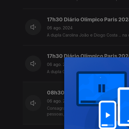
17h30 Diário Olímpico Paris 20
06 ago. 2024
A dupla Carolina João e Diogo Costa ... na
17h30 Diário Olímpico Paris 20
06 ago. 2024
A dupla Carolina João e Diogo Costa, na c
08h30 Diário Olímpico Paris 20
06 ago. 2024
Consagração final com homenagem no regre
pessoas, exibiu o bronze conquistado em P