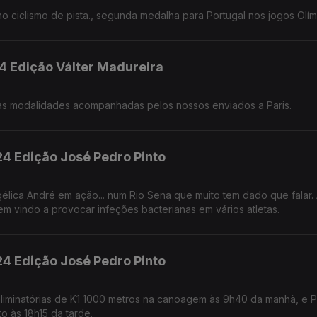
o ciclismo de pista., segunda medalha para Portugal nos jogos Olím
24 Edição Válter Madureira
as modalidades acompanhadas pelos nossos enviados a Paris.
24 Edição José Pedro Pinto
lica André em ação... num Rio Sena que muito tem dado que falar.
em vindo a provocar infeções bacterianas em vários atletas.
24 Edição José Pedro Pinto
 eliminatórias de K1 1000 metros na canoagem às 9h40 da manhã, e 
o às 18h15 da tarde.