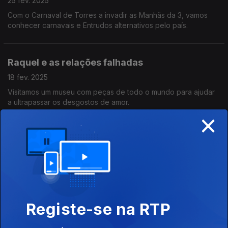
25 fev. 2025
Com o Carnaval de Torres a invadir as Manhãs da 3, vamos
conhecer carnavais e Entrudos alternativos pelo país.
Raquel e as relações falhadas
18 fev. 2025
Visitamos um museu com peças de todo o mundo para ajudar
a ultrapassar os desgostos de amor.
×
Marta e os corações partidos
11 fev. 2025
Na semana do Dia dos Namorados, falamos sobre o coração.
Literalmente.
Registe-se na RTP
Marta mais curta