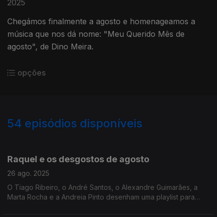
2025
Chegámos finalmente a agosto e homenageamos a
música que nos dá nome: "Meu Querido Mês de
agosto", de Dino Meira.
opções
54
episódios disponíveis
856372
835466
811978
789333
787601
Raquel e os desgostos de agosto
26 ago. 2025
O Tiago Ribeiro, o André Santos, o Alexandre Guimarães, a
Marta Rocha e a Andreia Pinto desenham uma playlist para
lidar com o desgosto.