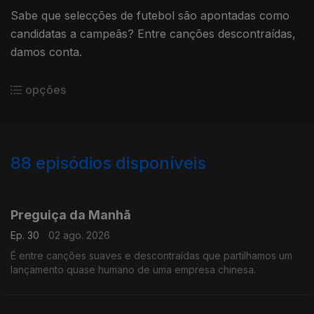
Sabe que selecções de futebol são apontadas como
candidatas a campeãs? Entre canções descontraídas,
damos conta.
opções
88
episódios disponíveis
930767
911844
896592
863508
836353
816994
797375
792887
Preguiça da Manhã
Ep. 30
02 ago. 2026
É entre canções suaves e descontraídas que partilhamos um
lançamento quase humano de uma empresa chinesa.