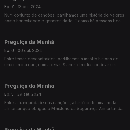
Ep. 7
13 out. 2024
Num conjunto de canções, partilhamos uma história de valores
como honestidade e generosidade. E como há pessoas boas
espalhadas pelo mundo, que podem cruzar-se consigo.
Preguiça da Manhã
Ep. 6
06 out. 2024
Entre temas descontraídos, partilhamos a insólita história de
uma menina que, com apenas 8 anos decidiu conduzir um
carro para ir fazer compras.
Preguiça da Manhã
Ep. 5
29 set. 2024
Entre a tranquilidade das canções, a história de uma moda
alimentar que obrigou o Ministério da Segurança Alimentar da
Coreia do Sul a fazer um alerta.
Preguiça da Manhã