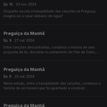
Ep. 10
03 nov. 2024
Enquanto escuta a tranquilidade das canções na Preguiça,
imagina-se a casar debaixo de água?
Preguiça da Manhã
Ep. 9
27 out. 2024
Entre canções descontraídas, contamos a história de uma
proposta de lei, discutida no parlamento do País de Gales,
para proibir os políticos de mentirem.
Preguiça da Manhã
Ep. 8
20 out. 2024
Nesta edição, entre a tranquilidade das canções, contamos a
história de um homem que foi apanhado a conduzir
embriagado, sem ter consumido uma única gota de álcool."
Preguiça da Manhã