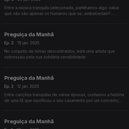
Entre a música tranquila selecionada, partilhamos algo: sabia
que não são apenas os humanos que se...embebedam?...
(sorriso)
Preguiça da Manhã
Ep. 3
19 jan. 2025
No conjunto de temas descontraídos, está uma artista que
sobressaiu pela sua solidária sensibilidade.
Preguiça da Manhã
Ep. 2
12 jan. 2025
Entre canções tranquilas de várias épocas, contamos a história
de uma fã que sacrificou o seu casamento por um concerto,
em que teve um momento "proibido" com o seu artista - ídolo.
Preguiça da Manhã