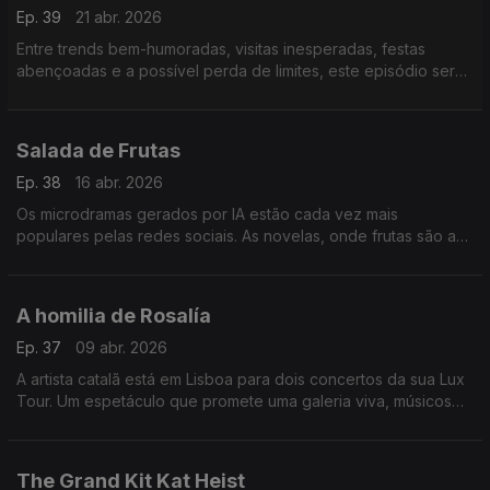
Ep. 39
21 abr. 2026
Entre trends bem-humoradas, visitas inesperadas, festas
abençoadas e a possível perda de limites, este episódio será
que vai dar direito a expulsão no fim... será?
Salada de Frutas
Ep. 38
16 abr. 2026
Os microdramas gerados por IA estão cada vez mais
populares pelas redes sociais. As novelas, onde frutas são as
personagens principais, somam visualizações e questões
sobre o impacto que podem vir a trazer.
A homilia de Rosalía
Ep. 37
09 abr. 2026
A artista catalã está em Lisboa para dois concertos da sua Lux
Tour. Um espetáculo que promete uma galeria viva, músicos
portugueses na orquestra, como a violinista Malu Garcia, e
momentos para ficar na "Memória".
The Grand Kit Kat Heist