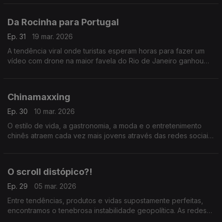
estreia de um novo segmento musical.
Da Rocinha para Portugal
Ep. 31
19 mar. 2026
A tendência viral onde turistas esperam horas para fazer um
vídeo com drone na maior favela do Rio de Janeiro ganhou
novas adaptações e localidades do nosso país.
Chinamaxxing
Ep. 30
10 mar. 2026
O estilo de vida, a gastronomia, a moda e o entretenimento
chinês atraem cada vez mais jovens através das redes sociais.
Nesta conversa houve quem não conseguisse resistir à
tendência.
O scroll distópico?!
Ep. 29
05 mar. 2026
Entre tendências, produtos e vidas supostamente perfeitas,
encontramos o tenebrosa instabilidade geopolítica. As redes
sociais parecem banalizar cada vez mais a brutalidade e