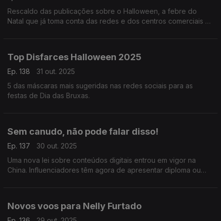
Rescaldo das publicações sobre o Halloween, a febre do
Natal que já toma conta das redes e dos centros comerciais e
o bólide que surpreendeu Portugal e Espanha.
Top Disfarces Halloween 2025
Ep. 138
31 out. 2025
5 das máscaras mais sugeridas nas redes sociais para as
festas de Dia das Bruxas.
Sem canudo, não pode falar disso!
Ep. 137
30 out. 2025
Uma nova lei sobre conteúdos digitais entrou em vigor na
China. Influenciadores têm agora de apresentar diploma ou
licença profissional para falar de temas ligados a Medicina,
Finanças, Direito e Educação.
Novos voos para Nelly Furtado
Ep. 136
29 out. 2025