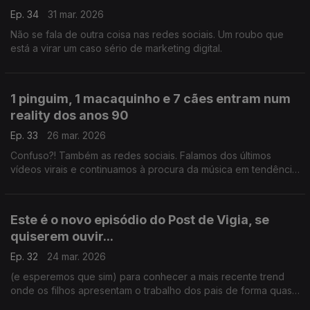
Ep. 34
31 mar. 2026
Não se fala de outra coisa nas redes sociais. Um roubo que
está a virar um caso sério de marketing digital.
1 pinguim, 1 macaquinho e 7 cães entram num
reality dos anos 90
Ep. 33
26 mar. 2026
Confuso?! Também as redes sociais. Falamos dos últimos
vídeos virais e continuamos à procura da música em tendência
nas redes sociais para surpreender a Carina Jorge e Paulo
Galvão.
Este é o novo episódio do Post de Vigia, se
quiserem ouvir...
Ep. 32
24 mar. 2026
(e esperemos que sim) para conhecer a mais recente trend
onde os filhos apresentam o trabalho dos pais de forma quase
enfadada, contudo cómica. Este episódio conta também com a