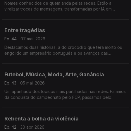
Nomes conhecidos de quem anda pelas redes. Estão a
viralizar trocas de mensagens, transformadas por IA em
música, sobre as vidas amorosas de Amelia e Deja. Duas
histórias distintas, o mesmo modelo.
Entre tragédias
Ep. 44
07 mai. 2026
Destacamos duas histórias, a do crocodilo que terá morto ou
engolido um empresário português e os avanços das
ferramentas de IA na replicação de traços humanos.
Futebol, Música, Moda, Arte, Ganância
Ep. 43
05 mai. 2026
Um apanhado dos tópicos mais partilhados nas redes. Falamos
da conquista do campeonato pelo FCP, passamos pelo
megashow de Shakira no Rio e acabamos em Nova Iorque na
Met Gala.
Rebenta a bolha da violência
Ep. 42
30 abr. 2026