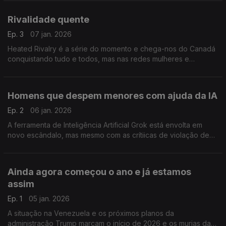
Rivalidade quente
Ep. 3
07 jan. 2026
Heated Rivalry é a série do momento e chega-nos do Canadá
conquistando tudo e todos, mas nas redes mulheres e
comunidade LGBTQIA+ tem levado a séria a novos patamares
de sucesso.
Homens que despem menores com ajuda da IA
Ep. 2
06 jan. 2026
A ferramenta de Inteligência Artificial Grok está envolta em
novo escândalo, mas mesmo com as crítiicas de violação de
privacidade e dos direitos de crianças e mulheres, Elon Musk
não se mostrou muito preocupado.
Ainda agora começou o ano e já estamos
assim
Ep. 1
05 jan. 2026
A situação na Venezuela e os próximos planos da
administração Trump marcam o início de 2026 e os murias das