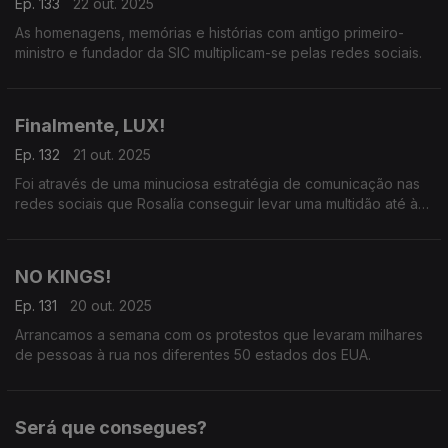
Ep. 133
22 out. 2025
As homenagens, memórias e histórias com antigo primeiro-
ministro e fundador da SIC multiplicam-se pelas redes sociais.
Finalmente, LUX!
Ep. 132
21 out. 2025
Foi através de uma minuciosa estratégia de comunicação nas
redes sociais que Rosalía conseguir levar uma multidão até à
praça Callao em Madrid para anunciar o novo disco, LUX.
NO KINGS!
Ep. 131
20 out. 2025
Arrancamos a semana com os protestos que levaram milhares
de pessoas à rua nos diferentes 50 estados dos EUA.
Será que consegues?