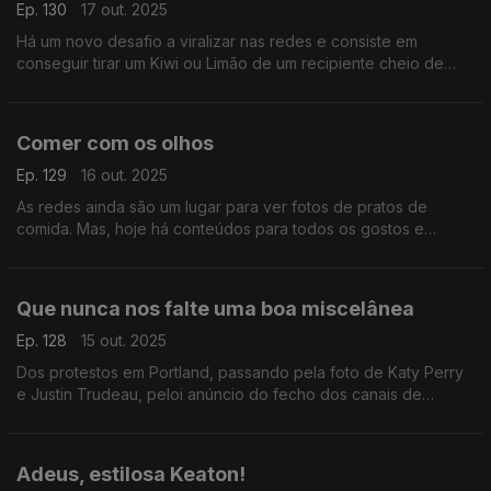
Ep. 130
17 out. 2025
Há um novo desafio a viralizar nas redes e consiste em
conseguir tirar um Kiwi ou Limão de um recipiente cheio de
água sem fazer transbordar.
Comer com os olhos
Ep. 129
16 out. 2025
As redes ainda são um lugar para ver fotos de pratos de
comida. Mas, hoje há conteúdos para todos os gostos e
interesses. Dos benéficos aos nefastos. Hoje tentamos
destacar o lado positivo.
Que nunca nos falte uma boa miscelânea
Ep. 128
15 out. 2025
Dos protestos em Portland, passando pela foto de Katy Perry
e Justin Trudeau, peloi anúncio do fecho dos canais de
música da MTV e terminando na nova linha de cuecas de Kim
Kardashian.
Adeus, estilosa Keaton!