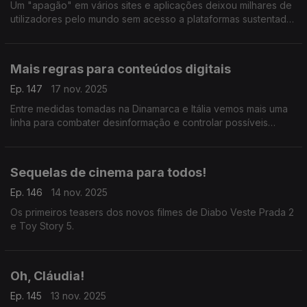
Um "apagão" em vários sites e aplicações deixou milhares de
utilizadores pelo mundo sem acesso a plataformas sustentadas
nos servidores da empresa norte-americana.
Mais regras para conteúdos digitais
Ep. 147
17 nov. 2025
Entre medidas tomadas na Dinamarca e Itália vemos mais uma
linha para combater desinformação e controlar possíveis
consequências nefastas da utilização desregrada das redes
sociais pelos mais jovens.
Sequelas de cinema para todos!
Ep. 146
14 nov. 2025
Os primeiros teasers dos novos filmes de Diabo Veste Prada 2
e Toy Story 5.
Oh, Cláudia!
Ep. 145
13 nov. 2025