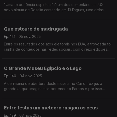
"Uma experiência espiritual" é um dos comentários a LUX,
novo álbum de Rosalía cantando em 13 línguas, uma delas
português. Memória, conquistou o digital e é o tema que conta
com Carminho na composição e voz.
Que estouro de madrugada
Ep. 141
05 nov. 2025
Entre os resultados dos atos eleitorais nos EUA, a trovoada foi
rainha de conteúdos nas redes sociais, com direito edições
bem-humoradas, recheadas com memes clássicos
portugueses.
O Grande Museu Egípcio e o Lego
Ep. 140
04 nov. 2025
A cerimónia de abertura deste museu, no Cairo, fez jus à
grandeza que imaginamos pertencer a Faraós e por isso
viralizou no digital, mas o momento da entrega de um simples
conjunto de Lego roubou os holofotes.
Entre festas um meteoro rasgou os céus
Ep. 139
03 nov. 2025