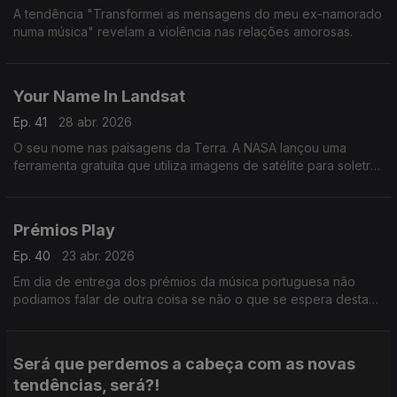
A tendência "Transformei as mensagens do meu ex-namorado
numa música" revelam a violência nas relações amorosas.
Your Name In Landsat
Ep. 41
28 abr. 2026
O seu nome nas paisagens da Terra. A NASA lançou uma
ferramenta gratuita que utiliza imagens de satélite para soletrar
nomes ou palavras com registos de imagens das formações
naturais da Terra.
Prémios Play
Ep. 40
23 abr. 2026
Em dia de entrega dos prémios da música portuguesa não
podiamos falar de outra coisa se não o que se espera desta
noite especial.
Será que perdemos a cabeça com as novas
tendências, será?!