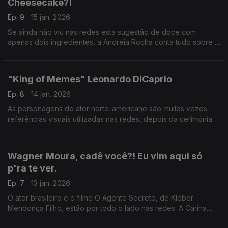
Cheesecake?!
Ep. 9
15 jan. 2026
Se ainda não viu nas redes esta sugestão de doce com
apenas dois ingredientes, a Andreia Rocha conta tudo sobre a
última tendência nas redes sociais.
"King of Memes" Leonardo DiCaprio
Ep. 8
14 jan. 2026
As personagens do ator norte-americano são muitas vezes
referências visuais utilizadas nas redes, depois da cerimónia
dos Globos de Ouro, Leonardo DiCaprio volta a viralizar e
fornecer novas imagens, memes, ao mundo.
Wagner Moura, cadê você?! Eu vim aqui só
p'ra te ver.
Ep. 7
13 jan. 2026
O ator brasileiro e o filme O Agente Secreto, de Kleber
Mendonça Filho, estão por todo o lado nas redes. A Carina
queria que Wagner Moura estivesse no estúdio, mas não foi