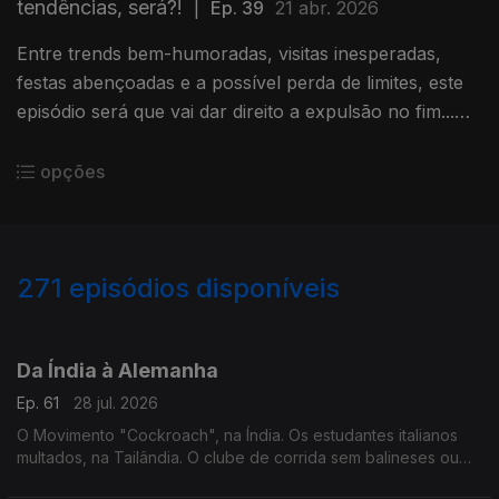
tendências, será?!
|
Ep. 39
21 abr. 2026
Entre trends bem-humoradas, visitas inesperadas,
festas abençoadas e a possível perda de limites, este
episódio será que vai dar direito a expulsão no fim...
será?
opções
271
episódios disponíveis
929395
917650
906399
904042
900969
890891
883804
882482
Da Índia à Alemanha
Ep. 61
28 jul. 2026
O Movimento "Cockroach", na Índia. Os estudantes italianos
multados, na Tailândia. O clube de corrida sem balineses ou
indonésios, em Bali. O ataque à marcha pelo orgulho