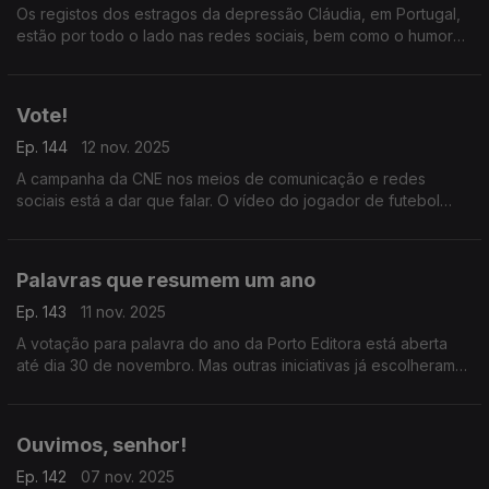
Os registos dos estragos da depressão Cláudia, em Portugal,
estão por todo o lado nas redes sociais, bem como o humor
para tentar aliviar.
Vote!
Ep. 144
12 nov. 2025
A campanha da CNE nos meios de comunicação e redes
sociais está a dar que falar. O vídeo do jogador de futebol
João Neves e a atriz Madalena Aragão está no top de
tendências.
Palavras que resumem um ano
Ep. 143
11 nov. 2025
A votação para palavra do ano da Porto Editora está aberta
até dia 30 de novembro. Mas outras iniciativas já escolheram
os termos que marcam 2025.
Ouvimos, senhor!
Ep. 142
07 nov. 2025