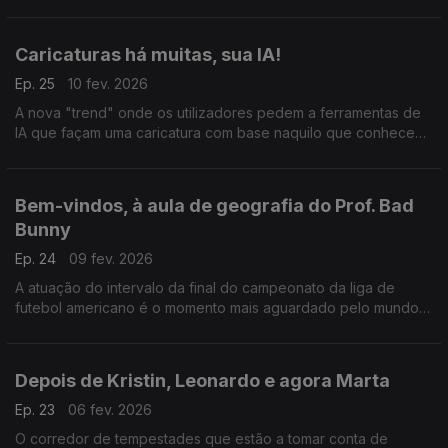
Um produto que indignou as redes e levou a reflexão sobre
abusos e controlo nas relações amorosas.
Caricaturas há muitas, sua IA!
Ep. 25
10 fev. 2026
A nova "trend" onde os utilizadores pedem a ferramentas de
IA que façam uma caricatura com base naquilo que conhecem
dos utilizadores está da dar que falar.
Bem-vindos, à aula de geografia do Prof. Bad
Bunny
Ep. 24
09 fev. 2026
A atuação do intervalo da final do campeonato da liga de
futebol americano é o momento mais aguardado pelo mundo e
este ano mais ainda. Bad Bunny prometeu festa e cumpriu,
mesmo com as críticas do presidente dos EUA.
Depois de Kristin, Leonardo e agora Marta
Ep. 23
06 fev. 2026
O corredor de tempestades que estão a tomar conta de