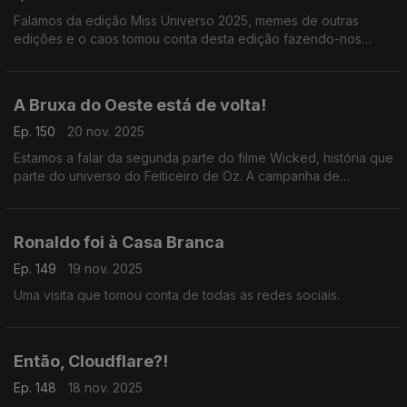
Falamos da edição Miss Universo 2025, memes de outras
edições e o caos tomou conta desta edição fazendo-nos
perder a oportunidade de falar do salmão da Noruega.
A Bruxa do Oeste está de volta!
Ep. 150
20 nov. 2025
Estamos a falar da segunda parte do filme Wicked, história que
parte do universo do Feiticeiro de Oz. A campanha de
promoção da sequela percorreu o mundo e teve um momento
polémico e viral em Singapura.
Ronaldo foi à Casa Branca
Ep. 149
19 nov. 2025
Uma visita que tomou conta de todas as redes sociais.
Então, Cloudflare?!
Ep. 148
18 nov. 2025