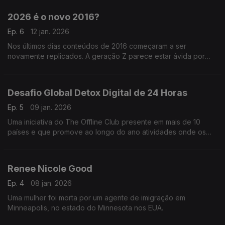
possível.
2026 é o novo 2016?
Ep. 6
12 jan. 2026
Nos últimos dias conteúdos de 2016 começaram a ser
novamente replicados. A geração Z parece estar ávida por
referências e os Millennials saudosistas por tempos onde os
filtros de Snapchat eram melhor que maquilhagem.
Desafio Global Detox Digital de 24 Horas
Ep. 5
09 jan. 2026
Uma iniciativa do The Offline Club presente em mais de 10
países e que promove ao longo do ano atividades onde os
telefones ficam de fora.
Renee Nicole Good
Ep. 4
08 jan. 2026
Uma mulher foi morta por um agente de imigração em
Minneapolis, no estado do Minnesota nos EUA.