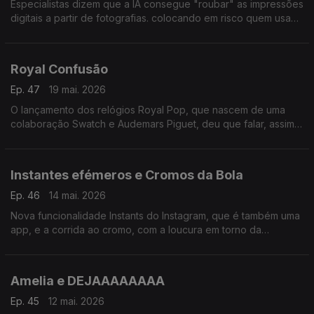
Especialistas dizem que a IA consegue "roubar" as impressões
digitais a partir de fotografias. colocando em risco quem usa
essa forma de autenticação. Será o adeus de poses com V de
vitória, "coração coreano" ou o fixe?
Royal Confusão
Ep. 47
19 mai. 2026
O lançamento dos relógios Royal Pop, que nascem de uma
colaboração Swatch e Audemars Piguet, deu que falar, assim
como muitas filas e desacatos.
Instantes efémeros e Cromos da Bola
Ep. 46
14 mai. 2026
Nova funcionalidade Instants do Instagram, que é também uma
app, e a corrida ao cromo, com a loucura em torno da
caderneta do Mundial de futebol masculino 2026.
Amelia e DEJAAAAAAAA
Ep. 45
12 mai. 2026