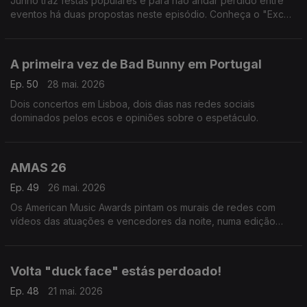
Junho traz festas populares e para não andar perdido entre
eventos há duas propostas neste episódio. Conheça o "Excel
dos Santos" de Bruno Braga e a aplicação "Festas Populares"
de Stéphane Duarte.
A primeira vez de Bad Bunny em Portugal
Ep. 50
28 mai. 2026
Dois concertos em Lisboa, dois dias nas redes sociais
dominados pelos ecos e opiniões sobre o espetáculo.
AMAS 26
Ep. 49
26 mai. 2026
Os American Music Awards pintam os murais de redes com
vídeos das atuações e vencedores da noite, numa edição
marcada pela nostalgia e o KPop.
Volta "duck face" estás perdoado!
Ep. 48
21 mai. 2026