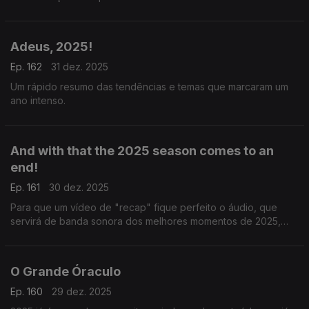
redes sociais.
Adeus, 2025!
Ep. 162
31 dez. 2025
Um rápido resumo das tendências e temas que marcaram um
ano intenso.
And with that the 2025 season comes to an
end!
Ep. 161
30 dez. 2025
Para que um vídeo de "recap" fique perfeito o áudio, que
servirá de banda sonora dos melhores momentos de 2025,
tem de ser escolhido a dedo. Sam Levitt é a voz mais utilizada
por esta altura.
O Grande Óraculo
Ep. 160
29 dez. 2025