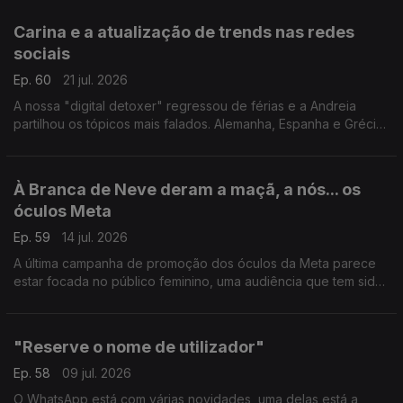
LGBTQIA+, na Alemanha.
Carina e a atualização de trends nas redes
sociais
Ep. 60
21 jul. 2026
A nossa "digital detoxer" regressou de férias e a Andreia
partilhou os tópicos mais falados. Alemanha, Espanha e Grécia
Antiga, uma odisseia que promete deixar qualquer um pronto
para a falar dos "hot topics" do digital.
À Branca de Neve deram a maçã, a nós... os
óculos Meta
Ep. 59
14 jul. 2026
A última campanha de promoção dos óculos da Meta parece
estar focada no público feminino, uma audiência que tem sido
mais resistente na compra deste tipo de equipamento. O
resultado: polémica e cancelamento nas redes.
"Reserve o nome de utilizador"
Ep. 58
09 jul. 2026
O WhatsApp está com várias novidades, uma delas está a