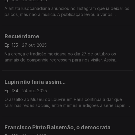
A artista lusocanadiana anunciou no Instagram que ia deixar os
palcos, mas não a música. A publicação levou a vários
comentários de especulação sobre a verdadeira razão para a
cantora decidir abandonar.
Recuérdame
Ep. 135
27 out. 2025
Na crença e tradição mexicana no dia 27 de outubro os
animais de companhia regressam para nos visitar. Assim
arrancam as celebrações de Dia de los Muertos. Uma festa
que ganha cada vez mais popularidade.
Lupin não faria assim...
Ep. 134
24 out. 2025
O assalto ao Museu do Louvre em Paris continua a dar que
falar nas redes sociais, entre memes e edições a série Lupin é
das mais mencionada.
Francisco Pinto Balsemão, o democrata