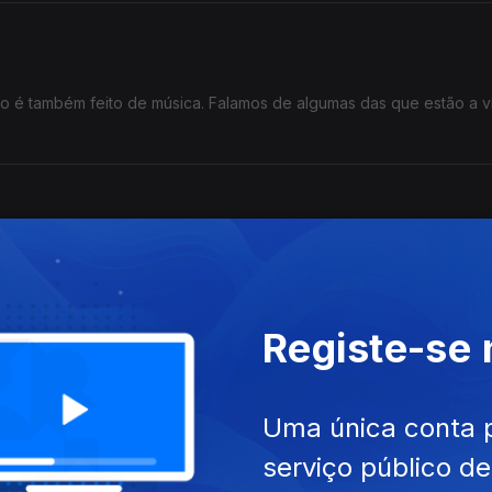
 é também feito de música. Falamos de algumas das que estão a vi
ndar perdido entre eventos há duas propostas neste episódio. Conh
licação "Festas Populares" de Stéphane Duarte.
Registe-se
 Portugal
Uma única conta 
edes sociais dominados pelos ecos e opiniões sobre o espetáculo.
serviço público d