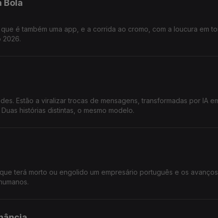
 Bola
, que é também uma app, e a corrida ao cromo, com a loucura em t
o 2026.
s. Estão a viralizar trocas de mensagens, transformadas por IA e
Duas histórias distintas, o mesmo modelo.
o que terá morto ou engolido um empresário português e os avanço
 humanos.
anância