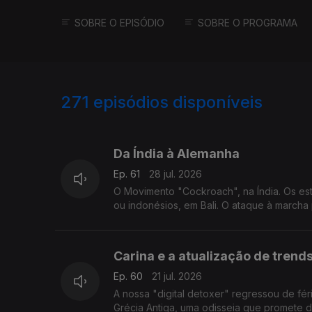
SOBRE O EPISÓDIO
SOBRE O PROGRAMA
271
episódios disponíveis
929395
917650
Da Índia à Alemanha
Ep. 61
28 jul. 2026
O Movimento "Cockroach", na Índia. Os estu
ou indonésios, em Bali. O ataque à marcha
Carina e a atualização de trend
Ep. 60
21 jul. 2026
A nossa "digital detoxer" regressou de fér
Grécia Antiga, uma odisseia que promete de