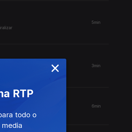
5min
ralizar
×
3min
eça o
 na RTP
6min
para todo o
e media