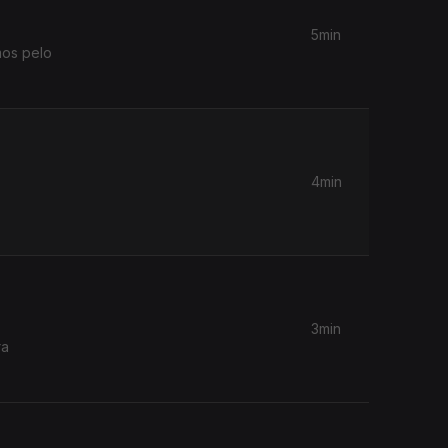
5min
mos pelo
4min
3min
ra