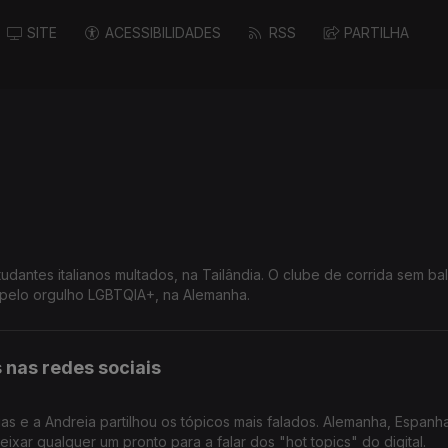
SITE
ACESSIBILIDADES
RSS
PARTILHA
dantes italianos multados, na Tailândia. O clube de corrida sem ba
 pelo orgulho LGBTQIA+, na Alemanha.
s nas redes sociais
ias e a Andreia partilhou os tópicos mais falados. Alemanha, Espanh
ixar qualquer um pronto para a falar dos "hot topics" do digital.