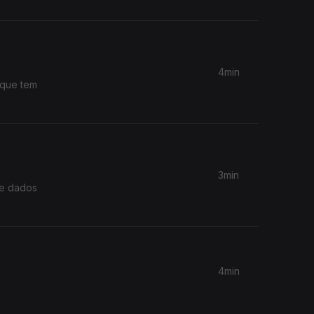
4min
 que tem
3min
de dados
4min