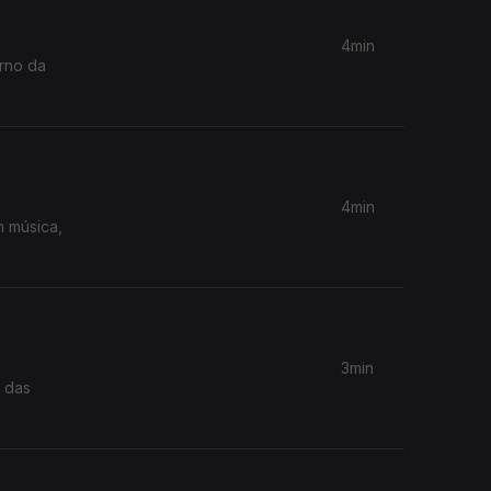
4min
orno da
4min
m música,
3min
s das