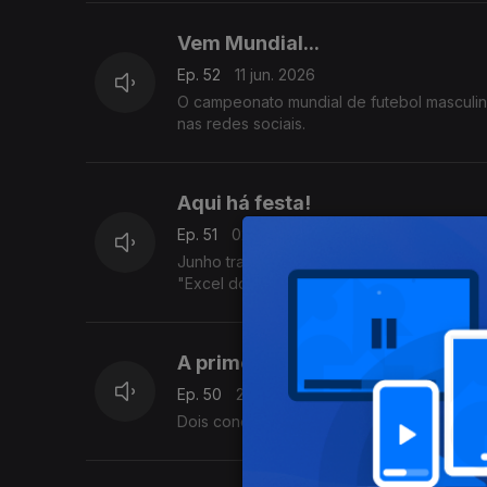
Vem Mundial...
Ep. 52
11 jun. 2026
O campeonato mundial de futebol masculino
nas redes sociais.
Aqui há festa!
Ep. 51
02 jun. 2026
Junho traz festas populares e para não a
"Excel dos Santos" de Bruno Braga e a ap
A primeira vez de Bad Bunny em
Ep. 50
28 mai. 2026
Dois concertos em Lisboa, dois dias nas r