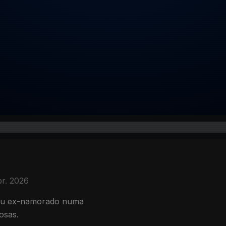
br. 2026
meu ex-namorado numa
osas.