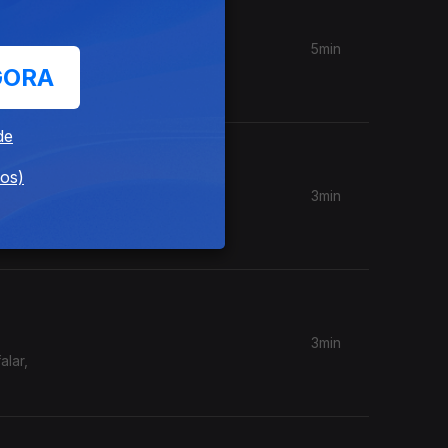
5min
 edição
GORA
de
dos)
3min
isco
?
3min
lar,