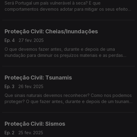
Será Portugal um país vulnerável à seca? E que
comportamentos devemos adotar para mitigar os seus efeitos?
A Filomena Crespo foi procurar respostas junto de Carlos
Mendes e Sandra Serrano da Autoridade Nacional de
Emergência e Proteção Civil.
Proteção Civil: Cheias/Inundações
Ep. 4
27 fev. 2025
O que devemos fazer antes, durante e depois de uma
inundação para diminuir os prejuízos materiais e as perdas
humanas? A Filomena Crespo conversa com Carlos Mendes e
Sandra Serrano da Proteção Civil sobre estas e outras
questões.
Proteção Civil: Tsunamis
Ep. 3
26 fev. 2025
Que sinais naturais devemos reconhecer? Como nos podemos
proteger? O que fazer antes, durante e depois de um tsunami?
A Filomena Crespo conversa com Carlos Mendes e Sandra
Serrano da Autoridade Nacional de Emergência e Proteção
Civil.
Proteção Civil: Sismos
Ep. 2
25 fev. 2025