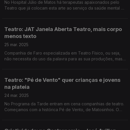
No Hospital Júlio de Matos há terapeutas apaixonados pelo
Teatro que já colocam esta arte ao serviço da saúde mental há
décadas. O Pedro Miguel Ribeiro foi conhecer o Grupo de
Teatro Terapêutico.
Teatro: JAT Janela Aberta Teatro, mais corpo
menos texto
25 mar. 2025
Companhia de Faro especializada em Teatro Físico, ou seja,
não necessita do uso da palavra para as sua produções, mas
que não a deixa de parte. Edgar Canelas conversou com os
diretores artísticos do JAT.
Teatro: "Pé de Vento" quer crianças e jovens
na plateia
24 mar. 2025
No Programa da Tarde entram em cena companhias de teatro.
Começamos com a histórica Pé de Vento, de Matosinhos. O
Diamantino José falou com o diretor, João Luís, sobre como
tem sido quase meio século de espetáculos.