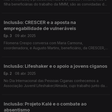
filha beneficiárias do trabalho da MMM, são as convidadas da
Filomena Crespo. Hoje as dificuldades de quem anda em
cadeira de rodas e o sonho de ir à praia.
Inclusão: CRESCER e a aposta na
empregabilidade de vulneráveis
Ep. 3
09 abr. 2025
Filomena Crespo conversa com Maria Carmona,
coordenadora, e Augusto Martins, beneficiário, da CRESCER,
associação de intervenção comunitária, que criou o projeto "É
um catering" que se dedica à formação e emprego.
Inclusão: Lifeshaker e o apoio a jovens ciganos
Ep. 2
08 abr. 2025
No Dia Internacional das Pessoas Ciganas conhecemos a
Associação Juvenil Lifeshaker/Almada, cujo trabalho junto da
comunidade cigana se destaca. A Filomena Crespo conversou
com Cátia Godoroja e o utente Ricardo Pérolas.
Inclusão: Projeto Kalé e o combate ao
absentismo