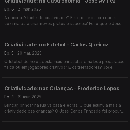
Criatividade: na Gastronomia - José Avillez
Ep. 6
21 mar. 2025
A comida é fonte de criatividade? Em que se inspira quem
cozinha para criar novos pratos e sabores? Foi o que o José
Carlos Trindade perguntou ao chef José Avillez, uma das
grandes referências da gastronomia em Portugal.
Criatividade: no Futebol - Carlos Queiroz
Ep. 5
20 mar. 2025
O futebol de hoje aposta mais em atletas e na boa preparação
física ou em jogadores criativos? E os treinadores? José
Carlos Trindade conversou com um campeão e antigo
selecionador nacional - Carlos Queiroz.
Criatividade: nas Crianças - Frederico Lopes
Ep. 4
19 mar. 2025
Brincar, brincar na rua vs casa e ecrãs. O que estimula mais a
criatividade das crianças? O José Carlos Trindade foi procurar
respostas junto de Frederico Lopes, professor na Faculdade
de Motricidade Humana.