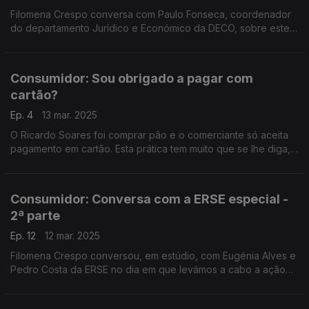
Filomena Crespo conversa com Paulo Fonseca, coordenador
do departamento Jurídico e Económico da DECO, sobre este
direito fundamental dos consumidores.
Consumidor: Sou obrigado a pagar com
cartão?
Ep. 4
13 mar. 2025
O Ricardo Soares foi comprar pão e o comerciante só aceita
pagamento em cartão. Esta prática tem muito que se lhe diga,
como explicou hoje a Rita Roque, que também falou de outros
pagamentos.
Consumidor: Conversa com a ERSE especial -
2ª parte
Ep. 12
12 mar. 2025
Filomena Crespo conversou, em estúdio, com Eugénia Alves e
Pedro Costa da ERSE no dia em que levámos a cabo a ação
"Vamos Simular Consigo". E até houve um Quiz com ouvintes.