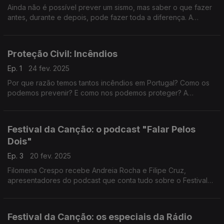
Ainda não é possível prever um sismo, mas saber o que fazer
antes, durante e depois, pode fazer toda a diferença. A
Filomena Crespo conversa com Carlos Mendes e Sandra
Serrano da Autoridade Nacional de Emergência e Proteção
Civil.
Proteção Civil: Incêndios
Ep. 1
24 fev. 2025
Por que razão temos tantos incêndios em Portugal? Como os
podemos prevenir? E como nos podemos proteger? A
Filomena Crespo conversa com Carlos Mendes e Sandra
Serrano da A.N de Emergência e Proteção Civil .
Festival da Canção: o podcast "Falar Pelos
Dois"
Ep. 3
20 fev. 2025
Filomena Crespo recebe Andreia Rocha e Filipe Cruz,
apresentadores do podcast que conta tudo sobre o Festival
da Canção.
Festival da Canção: os especiais da Rádio