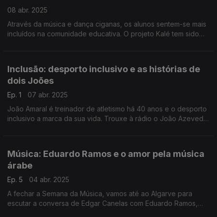
08 abr. 2025
Através da música e dança ciganas, os alunos sentem-se mais
incluídos na comunidade educativa. O projeto Kalé tem sido
sinónimo de melhorias académicas. Reportagem de Paula
Véran no Dia Internacional das Pessoas Ciganas.
Inclusão: desporto inclusivo e as histórias de
dois Joões
Ep. 1
07 abr. 2025
João Amaral é treinador de atletismo há 40 anos e o desporto
inclusivo a marca da sua vida. Trouxe à rádio o João Azevedo,
atleta com síndrome de down da Casa do Povo de
Mangualde, para a conversa com a Filomena Crespo.
Música: Eduardo Ramos e o amor pela música
árabe
Ep. 5
04 abr. 2025
A fechar a Semana da Música, vamos até ao Algarve para
escutar a conversa de Edgar Canelas com Eduardo Ramos,
conhecido por ser uma espécie de embaixador da música