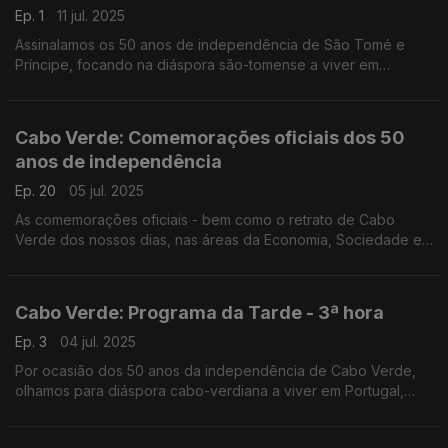
Ep. 1
11 jul. 2025
Assinalamos os 50 anos de independência de São Tomé e
Príncipe, focando na diáspora são-tomense a viver em
Portugal. O Nuno Rodrigues e o José Carlos Trindade
conduziram mais uma emissão especial do Programa da Tarde,
desta vez em direto da Amora-Seixal.
Cabo Verde: Comemorações oficiais dos 50
anos de independência
Ep. 20
05 jul. 2025
As comemorações oficiais - bem como o retrato de Cabo
Verde dos nossos dias, nas áreas da Economia, Sociedade e
Cultura - numa emissão especial conduzida por Nuno Sardinha.
Cabo Verde: Programa da Tarde - 3ª hora
Ep. 3
04 jul. 2025
Por ocasião dos 50 anos da independência de Cabo Verde,
olhamos para diáspora cabo-verdiana a viver em Portugal,
com emissão especial do Programa da Tarde. O Nuno
Rodrigues e o José Carlos Trindade receberam vários