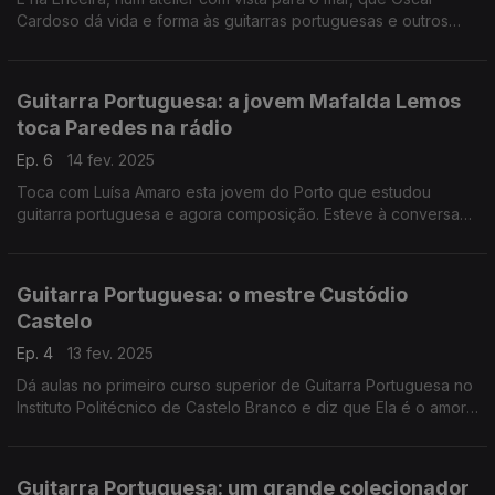
Cardoso dá vida e forma às guitarras portuguesas e outros
cordofones. A Ana Sofia Carvalheda foi até lá e conversou
com o mestre construtor.
Guitarra Portuguesa: a jovem Mafalda Lemos
toca Paredes na rádio
Ep. 6
14 fev. 2025
Toca com Luísa Amaro esta jovem do Porto que estudou
guitarra portuguesa e agora composição. Esteve à conversa
com o José Carlos Trindade, no Programa da Tarde, onde
tocou ao vivo e... encantou.
Guitarra Portuguesa: o mestre Custódio
Castelo
Ep. 4
13 fev. 2025
Dá aulas no primeiro curso superior de Guitarra Portuguesa no
Instituto Politécnico de Castelo Branco e diz que Ela é o amor
da sua vida. Falou sobre ela com o José Carlos Trindade e
tocou-a ao vivo no Programa da Tarde.
Guitarra Portuguesa: um grande colecionador