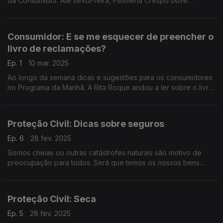
da Consumidor. Até sexta-feira, Filomena Crespo ouve
especialistas, em estúdio, sobre direitos, informação, e muito
mais.
Consumidor: E se me esquecer de preencher o
livro de reclamações?
Ep. 1
10 mar. 2025
Ao longo da semana dicas e sugestões para os consumidores
no Programa da Manhã. A Rita Roque andou a ler sobre o livro
de reclamações, a propósito das dúvidas do Ricardo Soares.
Proteção Civil: Dicas sobre seguros
Ep. 6
28 fev. 2025
Sismos cheias ou outras catástrofes naturais são motivo de
preocupação para todos. Será que temos os nossos bens
protegidos? O Diamantino José falou com Margarida Moura da
DECO.
Proteção Civil: Seca
Ep. 5
28 fev. 2025