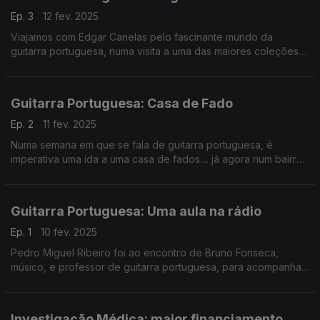
Ep. 3
12 fev. 2025
Viajamos com Edgar Canelas pelo fascinante mundo da
guitarra portuguesa, numa visita a uma das maiores coleções
em Portugal, guiados por José Paulo Costa. Este é um espólio
vivo, cuidado com saber e dedicação.
Guitarra Portuguesa: Casa de Fado
Ep. 2
11 fev. 2025
Numa semana em que se fala de guitarra portuguesa, é
imperativa uma ida a uma casa de fados.... já agora num bairro
onde o fado é tradição: Alfama. A Noémia Gonçalves foi ao
Clube de Fado.
Guitarra Portuguesa: Uma aula na rádio
Ep. 1
10 fev. 2025
Pedro Miguel Ribeiro foi ao encontro de Bruno Fonseca,
músico, e professor de guitarra portuguesa, para acompanhar
a sua aula à estudante Ema Caetano. Na semana do centenário
de Carlos Paredes, vemos sementes de talento.
Investigação Médica: maior financiamento