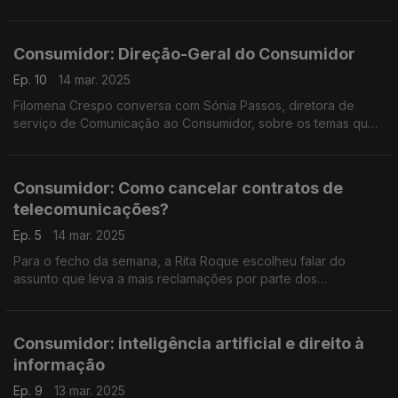
Franca de Xira, sobre este conceito, ou característica, tão
subjetivo quanto impactante.
Consumidor: Direção-Geral do Consumidor
Ep. 10
14 mar. 2025
Filomena Crespo conversa com Sónia Passos, diretora de
serviço de Comunicação ao Consumidor, sobre os temas que
a DGC escolheu para assinalar a edição de 2025 do Dia
Internacional dos Direitos do Consumidor.
Consumidor: Como cancelar contratos de
telecomunicações?
Ep. 5
14 mar. 2025
Para o fecho da semana, a Rita Roque escolheu falar do
assunto que leva a mais reclamações por parte dos
consumidores - cancelar o operador de telecomunicações em
período de fidelização do contrato.
Consumidor: inteligência artificial e direito à
informação
Ep. 9
13 mar. 2025