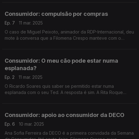
esteve a ler sobre atrasos e cancelamentos.
Consumidor: compulsão por compras
Ep. 7
11 mar. 2025
O caso de Miguel Peixoto, animador da RDP-Internacional, deu
mote à conversa que a Filomena Crespo manteve com o
psiquiátra João Reis, do Hospital Júlio de Matos, na Semana
do Consumidor. A que sinais deve estar atento?
Consumidor: O meu cão pode estar numa
esplanada?
Ep. 2
11 mar. 2025
O Ricardo Soares quis saber se permitido estar numa
esplanada com o seu Ted. A resposta é sim. A Rita Roque
explica, tendo em contas as informações disponíveis no site
da DECO.
Consumidor: apoio ao consumidor da DECO
Ep. 6
10 mar. 2025
Ana Sofia Ferreira da DECO é a primeira convidada da Semana