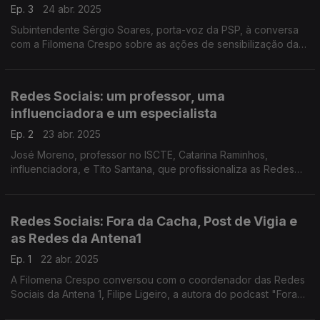
Ep. 3
24 abr. 2025
Subintendente Sérgio Soares, porta-voz da PSP, à conversa
com a Filomena Crespo sobre as ações de sensibilização da
Polícia de Segurança Pública relativa às Redes Sociais,
nomeadamente junto de crianças e jovens.
Redes Sociais: um professor, uma
influenciadora e um especialista
Ep. 2
23 abr. 2025
José Moreno, professor no ISCTE, Catarina Raminhos,
influenciadora, e Tito Santana, que profissionaliza as Redes
de várias marcas são os convidados deste painel especial
moderado pela Filomena Crespo.
Redes Sociais: Fora da Cacha, Post de Vigia e
as Redes da Antena1
Ep. 1
22 abr. 2025
A Filomena Crespo conversou com o coordenador das Redes
Sociais da Antena 1, Filipe Ligeiro, a autora do podcast "Fora
da Cacha", Susana Barros, e a Andreia Rocha que todos os