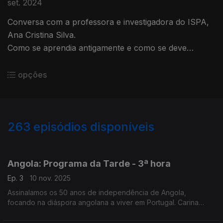
set. 2024
Conversa com a professora e investigadora do ISPA,
Ana Cristina Silva.
Como se aprendia antigamente e como se deve
aprender hoje? Memorizar só é suficiente? As
memórias que compõe a Memória no Programa da
opções
Manhã.
263
episódios disponíveis
862061
846934
841300
837818
835797
831199
828142
825761
Angola: Programa da Tarde - 3ª hora
Ep. 3
10 nov. 2025
Assinalamos os 50 anos de independência de Angola,
focando na diáspora angolana a viver em Portugal. Carina
Jorge e Nuno Rodrigues conduziram mais uma emissão
especial do Programa da Tarde, desta vez em direto de Faro.