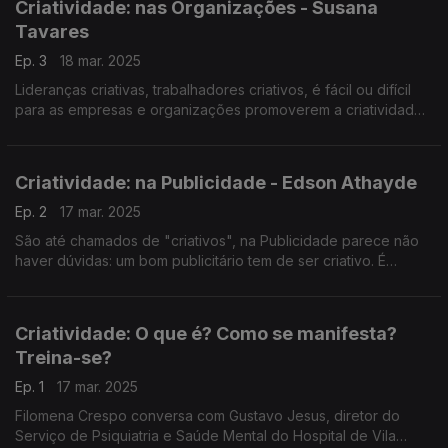
Criatividade: nas Organizações - Susana
Tavares
Ep. 3
18 mar. 2025
Lideranças criativas, trabalhadores criativos, é fácil ou difícil
para as empresas e organizações promoverem a criatividade?
As resposta com a professora do ISCTE, Susana Tavares,
convidada do José Carlos Trindade.
Criatividade: na Publicidade - Edson Athayde
Ep. 2
17 mar. 2025
São até chamados de "criativos", na Publicidade parece não
haver dúvidas: um bom publicitário tem de ser criativo. É
mesmo assim? O José Carlos Trindade conversou com um dos
publicitários mais premiados do mundo - Edson Athayde.
Criatividade: O que é? Como se manifesta?
Treina-se?
Ep. 1
17 mar. 2025
Filomena Crespo conversa com Gustavo Jesus, diretor do
Serviço de Psiquiatria e Saúde Mental do Hospital de Vila