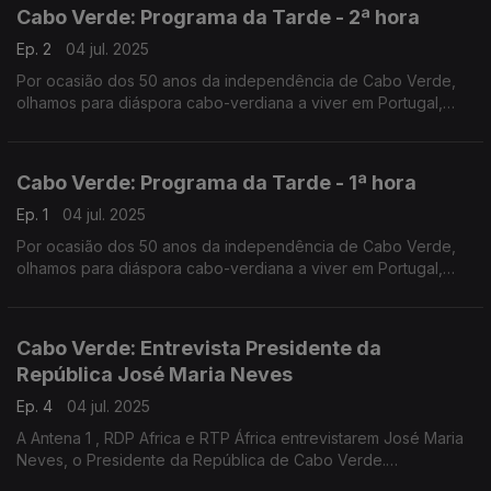
convidados na Estação da Damaia, na Amadora.
Cabo Verde: Programa da Tarde - 2ª hora
Ep. 2
04 jul. 2025
Por ocasião dos 50 anos da independência de Cabo Verde,
olhamos para diáspora cabo-verdiana a viver em Portugal,
com emissão especial do Programa da Tarde. O Nuno
Rodrigues e o José Carlos Trindade receberam vários
convidados na Estação da Damaia, na Amadora.
Cabo Verde: Programa da Tarde - 1ª hora
Ep. 1
04 jul. 2025
Por ocasião dos 50 anos da independência de Cabo Verde,
olhamos para diáspora cabo-verdiana a viver em Portugal,
com emissão especial do Programa da Tarde. O Nuno
Rodrigues e o José Carlos Trindade receberam vários
convidados na Estação da Damaia, na Amadora.
Cabo Verde: Entrevista Presidente da
República José Maria Neves
Ep. 4
04 jul. 2025
A Antena 1 , RDP Africa e RTP África entrevistarem José Maria
Neves, o Presidente da República de Cabo Verde.
Uma entrevista conduzida pelos jornalistas João Pereira da