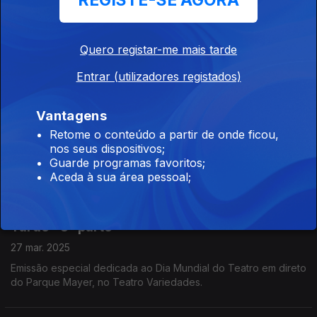
REGISTE-SE AGORA
A música, as causas, o novo trabalho, a mudança da Guiné
Bissau para Portugal, foram tópicos da conversa de Filomena
Crespo com a cantora multifacetada Karyna Gomes.
Quero registar-me mais tarde
Entrar (utilizadores registados)
Música: Professores e Alunos de Música na
rádio
Vantagens
Ep. 1
31 mar. 2025
Retome o conteúdo a partir de onde ficou,
A Filomena Crespo arranca a Semana da Música à conversa
nos seus dispositivos;
com o Tomás e o Rafael, alunos do AE Gil Paes, Torres Novas.
Guarde programas favoritos;
Estão no ensino articulado da música e aprendem com o
Aceda à sua área pessoal;
professor Vitor Ferreira e o maestro João Branco.
Teatro: Emissão Especial do Programa da
Tarde - 3ª parte
27 mar. 2025
Emissão especial dedicada ao Dia Mundial do Teatro em direto
do Parque Mayer, no Teatro Variedades.