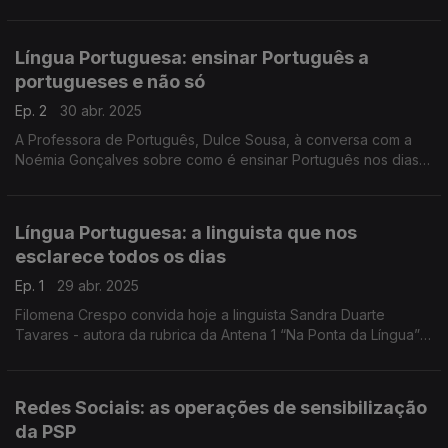
para assinalar o 5 de maio - Dia Mundial da Língua Portuguesa.
Língua Portuguesa: ensinar Português a
portugueses e não só
Ep. 2
30 abr. 2025
A Professora de Português, Dulce Sousa, à conversa com a
Noémia Gonçalves sobre como é ensinar Português nos dias
de hoje, especialmente a alunos estrangeiros. A prof. Dulce
relembra como foi dar aulas no #EstudoEmCasa.
Língua Portuguesa: a linguista que nos
esclarece todos os dias
Ep. 1
29 abr. 2025
Filomena Crespo convida hoje a linguista Sandra Duarte
Tavares - autora da rubrica da Antena 1 “Na Ponta da Língua” -
para uma conversa mais longa sobre o "estado" da Língua
Portuguesa, uma língua viva e dinâmica.
Redes Sociais: as operações de sensibilização
da PSP