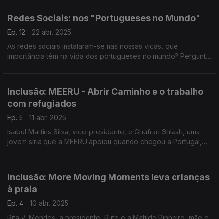
dias leva até si o "Post de Vigia".
Redes Sociais: nos "Portugueses no Mundo"
Ep. 12
22 abr. 2025
As redes sociais instalaram-se nas nossas vidas, que
importância têm na vida dos portugueses no mundo? Pergunta
para a Carolina, para o Francisco e para a Glória. Vamos até ao
Japão com escalas na Finlândia e na Alemanha
Inclusão: MEERU - Abrir Caminho e o trabalho
com refugiados
Ep. 5
11 abr. 2025
Isabel Martins Silva, vice-presidente, e Ghufran Shlash, uma
jovem síria que a MEERU apoiou quando chegou a Portugal,
contaram à Filomena Crespo o trabalho desta associação que
apoia população refugiada no norte do país.
Inclusão: More Moving Moments leva crianças
à praia
Ep. 4
10 abr. 2025
Rita V. Mendes, a presidente, Rute e a Matilde Pinheiro, mãe e