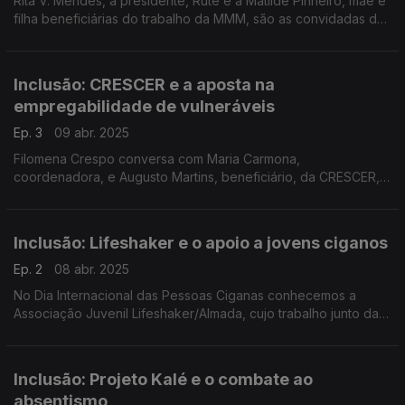
Rita V. Mendes, a presidente, Rute e a Matilde Pinheiro, mãe e
filha beneficiárias do trabalho da MMM, são as convidadas da
Filomena Crespo. Hoje as dificuldades de quem anda em
cadeira de rodas e o sonho de ir à praia.
Inclusão: CRESCER e a aposta na
empregabilidade de vulneráveis
Ep. 3
09 abr. 2025
Filomena Crespo conversa com Maria Carmona,
coordenadora, e Augusto Martins, beneficiário, da CRESCER,
associação de intervenção comunitária, que criou o projeto "É
um catering" que se dedica à formação e emprego.
Inclusão: Lifeshaker e o apoio a jovens ciganos
Ep. 2
08 abr. 2025
No Dia Internacional das Pessoas Ciganas conhecemos a
Associação Juvenil Lifeshaker/Almada, cujo trabalho junto da
comunidade cigana se destaca. A Filomena Crespo conversou
com Cátia Godoroja e o utente Ricardo Pérolas.
Inclusão: Projeto Kalé e o combate ao
absentismo