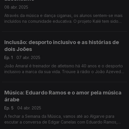
08 abr. 2025
Através da música e dança ciganas, os alunos sentem-se mais
incluídos na comunidade educativa. O projeto Kalé tem sido
sinónimo de melhorias académicas. Reportagem de Paula
Véran no Dia Internacional das Pessoas Ciganas.
Inclusão: desporto inclusivo e as histórias de
dois Joões
Ep. 1
07 abr. 2025
João Amaral é treinador de atletismo há 40 anos e o desporto
inclusivo a marca da sua vida. Trouxe à rádio o João Azevedo,
atleta com síndrome de down da Casa do Povo de
Mangualde, para a conversa com a Filomena Crespo.
Música: Eduardo Ramos e o amor pela música
árabe
Ep. 5
04 abr. 2025
A fechar a Semana da Música, vamos até ao Algarve para
escutar a conversa de Edgar Canelas com Eduardo Ramos,
conhecido por ser uma espécie de embaixador da música