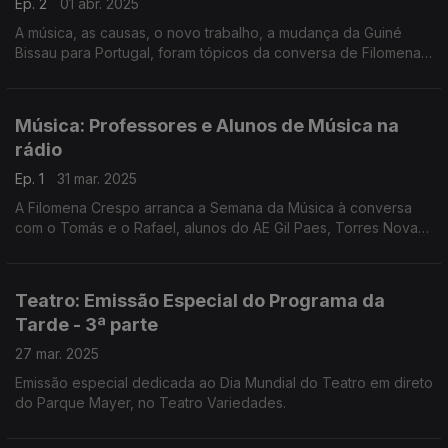
Ep. 2
01 abr. 2025
A música, as causas, o novo trabalho, a mudança da Guiné
Bissau para Portugal, foram tópicos da conversa de Filomena
Crespo com a cantora multifacetada Karyna Gomes.
Música: Professores e Alunos de Música na
rádio
Ep. 1
31 mar. 2025
A Filomena Crespo arranca a Semana da Música à conversa
com o Tomás e o Rafael, alunos do AE Gil Paes, Torres Novas.
Estão no ensino articulado da música e aprendem com o
professor Vitor Ferreira e o maestro João Branco.
Teatro: Emissão Especial do Programa da
Tarde - 3ª parte
27 mar. 2025
Emissão especial dedicada ao Dia Mundial do Teatro em direto
do Parque Mayer, no Teatro Variedades.