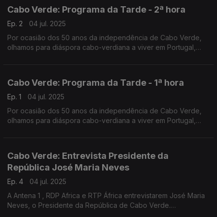
convidados na Estação da Damaia, na Amadora.
Cabo Verde: Programa da Tarde - 2ª hora
Ep. 2
04 jul. 2025
Por ocasião dos 50 anos da independência de Cabo Verde,
olhamos para diáspora cabo-verdiana a viver em Portugal,
com emissão especial do Programa da Tarde. O Nuno
Rodrigues e o José Carlos Trindade receberam vários
convidados na Estação da Damaia, na Amadora.
Cabo Verde: Programa da Tarde - 1ª hora
Ep. 1
04 jul. 2025
Por ocasião dos 50 anos da independência de Cabo Verde,
olhamos para diáspora cabo-verdiana a viver em Portugal,
com emissão especial do Programa da Tarde. O Nuno
Rodrigues e o José Carlos Trindade receberam vários
convidados na Estação da Damaia, na Amadora.
Cabo Verde: Entrevista Presidente da
República José Maria Neves
Ep. 4
04 jul. 2025
A Antena 1 , RDP Africa e RTP África entrevistarem José Maria
Neves, o Presidente da República de Cabo Verde.
Uma entrevista conduzida pelos jornalistas João Pereira da