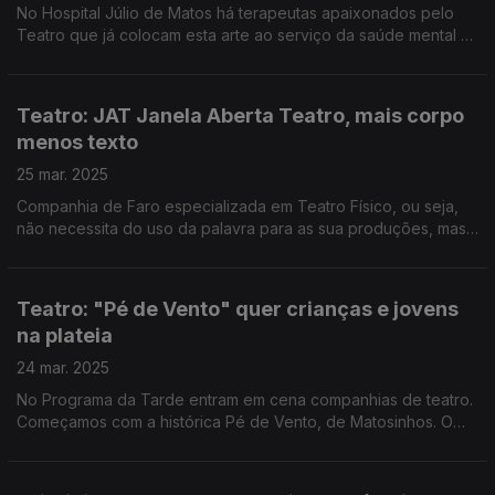
No Hospital Júlio de Matos há terapeutas apaixonados pelo
Teatro que já colocam esta arte ao serviço da saúde mental há
décadas. O Pedro Miguel Ribeiro foi conhecer o Grupo de
Teatro Terapêutico.
Teatro: JAT Janela Aberta Teatro, mais corpo
menos texto
25 mar. 2025
Companhia de Faro especializada em Teatro Físico, ou seja,
não necessita do uso da palavra para as sua produções, mas
que não a deixa de parte. Edgar Canelas conversou com os
diretores artísticos do JAT.
Teatro: "Pé de Vento" quer crianças e jovens
na plateia
24 mar. 2025
No Programa da Tarde entram em cena companhias de teatro.
Começamos com a histórica Pé de Vento, de Matosinhos. O
Diamantino José falou com o diretor, João Luís, sobre como
tem sido quase meio século de espetáculos.