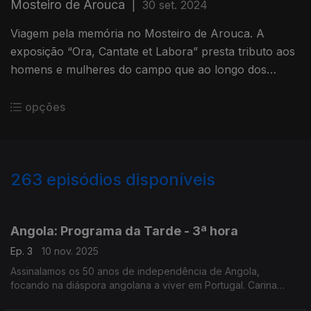
Mosteiro de Arouca
|
30 set. 2024
Viagem pela memória no Mosteiro de Arouca. A
exposição “Ora, Cantate et Labora” presta tributo aos
homens e mulheres do campo que ao longo dos
séculos trabalharam a terra e festejaram as colheitas
no equinócio de outono.
opções
263
episódios disponíveis
862061
846934
841300
837818
Angola: Programa da Tarde - 3ª hora
Ep. 3
10 nov. 2025
Assinalamos os 50 anos de independência de Angola,
focando na diáspora angolana a viver em Portugal. Carina
Jorge e Nuno Rodrigues conduziram mais uma emissão