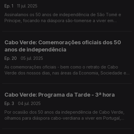
Ep. 1
11 jul. 2025
Assinalamos os 50 anos de independência de São Tomé e
Príncipe, focando na diáspora são-tomense a viver em
Portugal. O Nuno Rodrigues e o José Carlos Trindade
conduziram mais uma emissão especial do Programa da Tarde,
desta vez em direto da Amora-Seixal.
Cabo Verde: Comemorações oficiais dos 50
anos de independência
Ep. 20
05 jul. 2025
As comemorações oficiais - bem como o retrato de Cabo
Verde dos nossos dias, nas áreas da Economia, Sociedade e
Cultura - numa emissão especial conduzida por Nuno Sardinha.
Cabo Verde: Programa da Tarde - 3ª hora
Ep. 3
04 jul. 2025
Por ocasião dos 50 anos da independência de Cabo Verde,
olhamos para diáspora cabo-verdiana a viver em Portugal,
com emissão especial do Programa da Tarde. O Nuno
Rodrigues e o José Carlos Trindade receberam vários