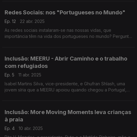
dias leva até si o "Post de Vigia".
Redes Sociais: nos "Portugueses no Mundo"
Ep. 12
22 abr. 2025
As redes sociais instalaram-se nas nossas vidas, que
importância têm na vida dos portugueses no mundo? Pergunta
para a Carolina, para o Francisco e para a Glória. Vamos até ao
Japão com escalas na Finlândia e na Alemanha
Inclusão: MEERU - Abrir Caminho e o trabalho
com refugiados
Ep. 5
11 abr. 2025
Isabel Martins Silva, vice-presidente, e Ghufran Shlash, uma
jovem síria que a MEERU apoiou quando chegou a Portugal,
contaram à Filomena Crespo o trabalho desta associação que
apoia população refugiada no norte do país.
Inclusão: More Moving Moments leva crianças
à praia
Ep. 4
10 abr. 2025