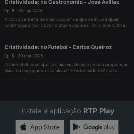
Criatividade: na Gastronomia - José Avillez
Ep. 6
21 mar. 2025
A comida é fonte de criatividade? Em que se inspira quem
cozinha para criar novos pratos e sabores? Foi o que o José
Carlos Trindade perguntou ao chef José Avillez, uma das
grandes referências da gastronomia em Portugal.
Criatividade: no Futebol - Carlos Queiroz
Ep. 5
20 mar. 2025
O futebol de hoje aposta mais em atletas e na boa preparação
física ou em jogadores criativos? E os treinadores? José
Carlos Trindade conversou com um campeão e antigo
selecionador nacional - Carlos Queiroz.
Instale a aplicação
RTP Play