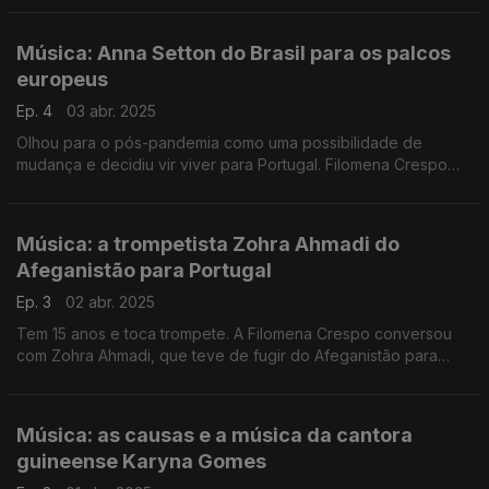
árabe - e tocou-a para a Antena 1.
Música: Anna Setton do Brasil para os palcos
europeus
Ep. 4
03 abr. 2025
Olhou para o pós-pandemia como uma possibilidade de
mudança e decidiu vir viver para Portugal. Filomena Crespo
conversa com a paulista Anna Setton que hoje concretiza o
sonho de viver da música.
Música: a trompetista Zohra Ahmadi do
Afeganistão para Portugal
Ep. 3
02 abr. 2025
Tem 15 anos e toca trompete. A Filomena Crespo conversou
com Zohra Ahmadi, que teve de fugir do Afeganistão para
Portugal porque o regime talibã considera a música imoral.
Uma história de superação e amor pela música.
Música: as causas e a música da cantora
guineense Karyna Gomes