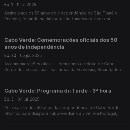
Ep. 1
11 jul. 2025
Assinalamos os 50 anos de independência de São Tomé e
Príncipe, focando na diáspora são-tomense a viver em
Portugal. O Nuno Rodrigues e o José Carlos Trindade
conduziram mais uma emissão especial do Programa da Tarde,
desta vez em direto da Amora-Seixal.
Cabo Verde: Comemorações oficiais dos 50
anos de independência
Ep. 20
05 jul. 2025
As comemorações oficiais - bem como o retrato de Cabo
Verde dos nossos dias, nas áreas da Economia, Sociedade e
Cultura - numa emissão especial conduzida por Nuno Sardinha.
Cabo Verde: Programa da Tarde - 3ª hora
Ep. 3
04 jul. 2025
Por ocasião dos 50 anos da independência de Cabo Verde,
olhamos para diáspora cabo-verdiana a viver em Portugal,
com emissão especial do Programa da Tarde. O Nuno
Rodrigues e o José Carlos Trindade receberam vários