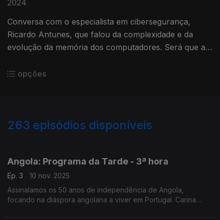
2024
Conversa com o especialista em cibersegurança,
Ricardo Antunes, que falou da complexidade e da
evolução da memória dos computadores. Será que a
memória de todos os computadores está guardada em
algum lugar?!
opções
263
episódios disponíveis
862061
846934
841300
837818
835797
831199
828142
825761
Angola: Programa da Tarde - 3ª hora
Ep. 3
10 nov. 2025
Assinalamos os 50 anos de independência de Angola,
focando na diáspora angolana a viver em Portugal. Carina
Jorge e Nuno Rodrigues conduziram mais uma emissão
especial do Programa da Tarde, desta vez em direto de Faro.