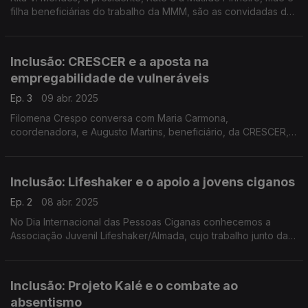
filha beneficiárias do trabalho da MMM, são as convidadas da
Filomena Crespo. Hoje as dificuldades de quem anda em
cadeira de rodas e o sonho de ir à praia.
Inclusão: CRESCER e a aposta na
empregabilidade de vulneráveis
Ep. 3
09 abr. 2025
Filomena Crespo conversa com Maria Carmona,
coordenadora, e Augusto Martins, beneficiário, da CRESCER,
associação de intervenção comunitária, que criou o projeto "É
um catering" que se dedica à formação e emprego.
Inclusão: Lifeshaker e o apoio a jovens ciganos
Ep. 2
08 abr. 2025
No Dia Internacional das Pessoas Ciganas conhecemos a
Associação Juvenil Lifeshaker/Almada, cujo trabalho junto da
comunidade cigana se destaca. A Filomena Crespo conversou
com Cátia Godoroja e o utente Ricardo Pérolas.
Inclusão: Projeto Kalé e o combate ao
absentismo