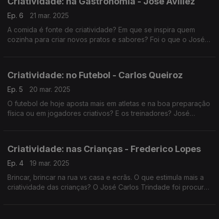
Criatividade: na Gastronomia - José Avillez
Ep. 6
21 mar. 2025
A comida é fonte de criatividade? Em que se inspira quem
cozinha para criar novos pratos e sabores? Foi o que o José
Carlos Trindade perguntou ao chef José Avillez, uma das
grandes referências da gastronomia em Portugal.
Criatividade: no Futebol - Carlos Queiroz
Ep. 5
20 mar. 2025
O futebol de hoje aposta mais em atletas e na boa preparação
física ou em jogadores criativos? E os treinadores? José
Carlos Trindade conversou com um campeão e antigo
selecionador nacional - Carlos Queiroz.
Criatividade: nas Crianças - Frederico Lopes
Ep. 4
19 mar. 2025
Brincar, brincar na rua vs casa e ecrãs. O que estimula mais a
criatividade das crianças? O José Carlos Trindade foi procurar
respostas junto de Frederico Lopes, professor na Faculdade
de Motricidade Humana.