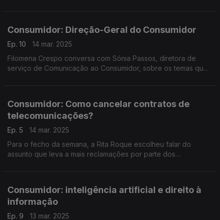
Franca de Xira, sobre este conceito, ou característica, tão
subjetivo quanto impactante.
Consumidor: Direção-Geral do Consumidor
Ep. 10
14 mar. 2025
Filomena Crespo conversa com Sónia Passos, diretora de
serviço de Comunicação ao Consumidor, sobre os temas que
a DGC escolheu para assinalar a edição de 2025 do Dia
Internacional dos Direitos do Consumidor.
Consumidor: Como cancelar contratos de
telecomunicações?
Ep. 5
14 mar. 2025
Para o fecho da semana, a Rita Roque escolheu falar do
assunto que leva a mais reclamações por parte dos
consumidores - cancelar o operador de telecomunicações em
período de fidelização do contrato.
Consumidor: inteligência artificial e direito à
informação
Ep. 9
13 mar. 2025