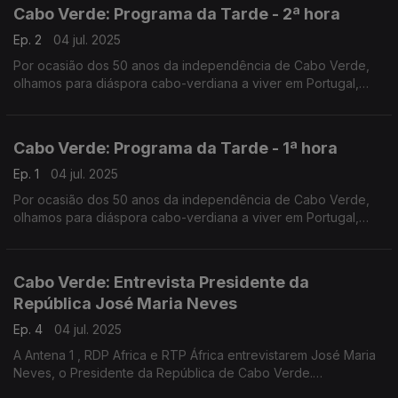
convidados na Estação da Damaia, na Amadora.
Cabo Verde: Programa da Tarde - 2ª hora
Ep. 2
04 jul. 2025
Por ocasião dos 50 anos da independência de Cabo Verde,
olhamos para diáspora cabo-verdiana a viver em Portugal,
com emissão especial do Programa da Tarde. O Nuno
Rodrigues e o José Carlos Trindade receberam vários
convidados na Estação da Damaia, na Amadora.
Cabo Verde: Programa da Tarde - 1ª hora
Ep. 1
04 jul. 2025
Por ocasião dos 50 anos da independência de Cabo Verde,
olhamos para diáspora cabo-verdiana a viver em Portugal,
com emissão especial do Programa da Tarde. O Nuno
Rodrigues e o José Carlos Trindade receberam vários
convidados na Estação da Damaia, na Amadora.
Cabo Verde: Entrevista Presidente da
República José Maria Neves
Ep. 4
04 jul. 2025
A Antena 1 , RDP Africa e RTP África entrevistarem José Maria
Neves, o Presidente da República de Cabo Verde.
Uma entrevista conduzida pelos jornalistas João Pereira da