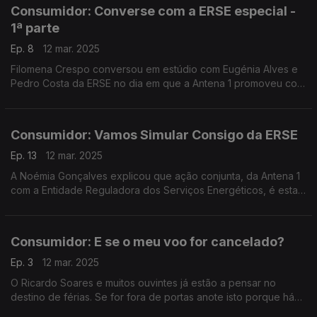
Consumidor: Converse com a ERSE especial -
1ª parte
Ep. 8
12 mar. 2025
Filomena Crespo conversou em estúdio com Eugénia Alves e
Pedro Costa da ERSE no dia em que a Antena 1 promoveu com
a Entidade Reguladora dos Serviços Energéticos a ação
"Vamos Simular Consigo".
Consumidor: Vamos Simular Consigo da ERSE
Ep. 13
12 mar. 2025
A Noémia Gonçalves explicou que ação conjunta, da Antena 1
com a Entidade Reguladora dos Serviços Energéticos, é esta.
Decorreu ao longo do dia nas instalações da RTP.
Consumidor: E se o meu voo for cancelado?
Ep. 3
12 mar. 2025
O Ricardo Soares e muitos ouvintes já estão a pensar no
destino de férias. Se for fora de portas anote isto porque há
sempre o risco de o seu voo ser cancelado. A Rita Roque