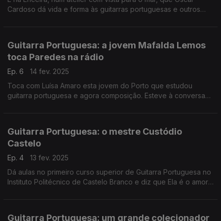
Cardoso dá vida e forma às guitarras portuguesas e outros
cordofones. A Ana Sofia Carvalheda foi até lá e conversou
com o mestre construtor.
Guitarra Portuguesa: a jovem Mafalda Lemos
toca Paredes na rádio
Ep. 6
14 fev. 2025
Toca com Luísa Amaro esta jovem do Porto que estudou
guitarra portuguesa e agora composição. Esteve à conversa
com o José Carlos Trindade, no Programa da Tarde, onde
tocou ao vivo e... encantou.
Guitarra Portuguesa: o mestre Custódio
Castelo
Ep. 4
13 fev. 2025
Dá aulas no primeiro curso superior de Guitarra Portuguesa no
Instituto Politécnico de Castelo Branco e diz que Ela é o amor
da sua vida. Falou sobre ela com o José Carlos Trindade e
tocou-a ao vivo no Programa da Tarde.
Guitarra Portuguesa: um grande colecionador