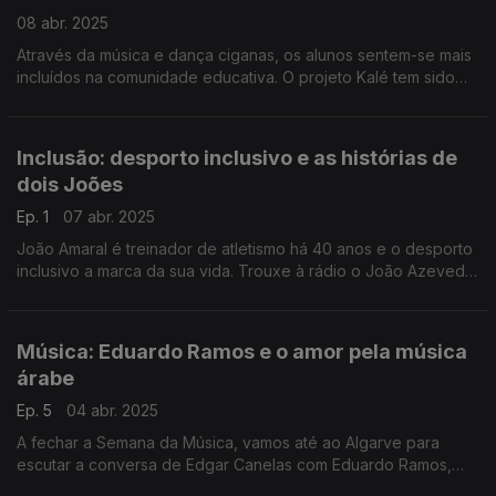
08 abr. 2025
Através da música e dança ciganas, os alunos sentem-se mais
incluídos na comunidade educativa. O projeto Kalé tem sido
sinónimo de melhorias académicas. Reportagem de Paula
Véran no Dia Internacional das Pessoas Ciganas.
Inclusão: desporto inclusivo e as histórias de
dois Joões
Ep. 1
07 abr. 2025
João Amaral é treinador de atletismo há 40 anos e o desporto
inclusivo a marca da sua vida. Trouxe à rádio o João Azevedo,
atleta com síndrome de down da Casa do Povo de
Mangualde, para a conversa com a Filomena Crespo.
Música: Eduardo Ramos e o amor pela música
árabe
Ep. 5
04 abr. 2025
A fechar a Semana da Música, vamos até ao Algarve para
escutar a conversa de Edgar Canelas com Eduardo Ramos,
conhecido por ser uma espécie de embaixador da música