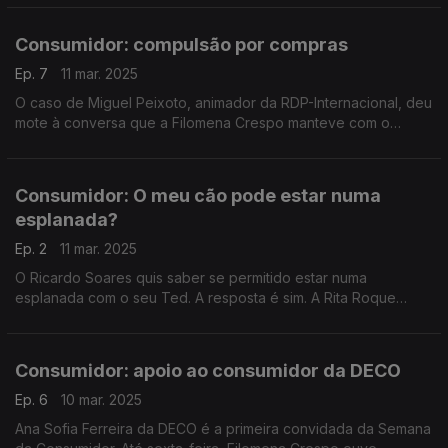
esteve a ler sobre atrasos e cancelamentos.
Consumidor: compulsão por compras
Ep. 7
11 mar. 2025
O caso de Miguel Peixoto, animador da RDP-Internacional, deu
mote à conversa que a Filomena Crespo manteve com o
psiquiátra João Reis, do Hospital Júlio de Matos, na Semana
do Consumidor. A que sinais deve estar atento?
Consumidor: O meu cão pode estar numa
esplanada?
Ep. 2
11 mar. 2025
O Ricardo Soares quis saber se permitido estar numa
esplanada com o seu Ted. A resposta é sim. A Rita Roque
explica, tendo em contas as informações disponíveis no site
da DECO.
Consumidor: apoio ao consumidor da DECO
Ep. 6
10 mar. 2025
Ana Sofia Ferreira da DECO é a primeira convidada da Semana