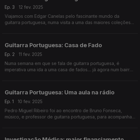
Ep. 3
12 fev. 2025
Viajamos com Edgar Canelas pelo fascinante mundo da
guitarra portuguesa, numa visita a uma das maiores coleções
em Portugal, guiados por José Paulo Costa. Este é um espólio
vivo, cuidado com saber e dedicação.
Guitarra Portuguesa: Casa de Fado
Ep. 2
11 fev. 2025
Numa semana em que se fala de guitarra portuguesa, é
imperativa uma ida a uma casa de fados.... já agora num bairro
onde o fado é tradição: Alfama. A Noémia Gonçalves foi ao
Clube de Fado.
Guitarra Portuguesa: Uma aula na rádio
Ep. 1
10 fev. 2025
Pedro Miguel Ribeiro foi ao encontro de Bruno Fonseca,
músico, e professor de guitarra portuguesa, para acompanhar
a sua aula à estudante Ema Caetano. Na semana do centenário
de Carlos Paredes, vemos sementes de talento.
Investigação Médica: maior financiamento