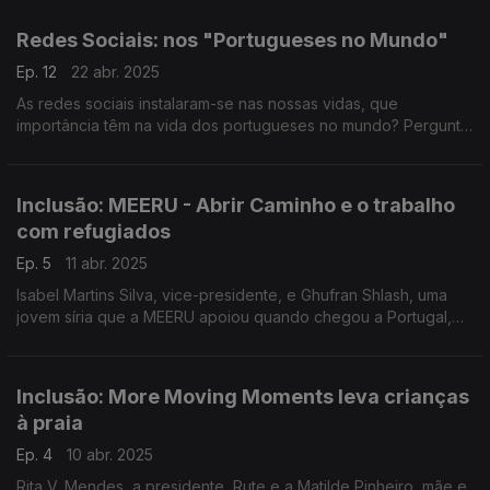
dias leva até si o "Post de Vigia".
Redes Sociais: nos "Portugueses no Mundo"
Ep. 12
22 abr. 2025
As redes sociais instalaram-se nas nossas vidas, que
importância têm na vida dos portugueses no mundo? Pergunta
para a Carolina, para o Francisco e para a Glória. Vamos até ao
Japão com escalas na Finlândia e na Alemanha
Inclusão: MEERU - Abrir Caminho e o trabalho
com refugiados
Ep. 5
11 abr. 2025
Isabel Martins Silva, vice-presidente, e Ghufran Shlash, uma
jovem síria que a MEERU apoiou quando chegou a Portugal,
contaram à Filomena Crespo o trabalho desta associação que
apoia população refugiada no norte do país.
Inclusão: More Moving Moments leva crianças
à praia
Ep. 4
10 abr. 2025
Rita V. Mendes, a presidente, Rute e a Matilde Pinheiro, mãe e