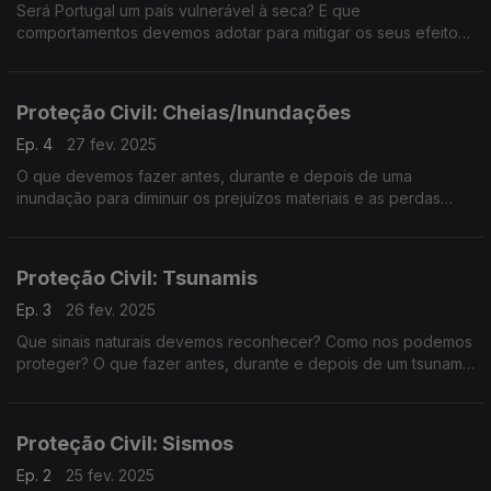
Será Portugal um país vulnerável à seca? E que
comportamentos devemos adotar para mitigar os seus efeitos?
A Filomena Crespo foi procurar respostas junto de Carlos
Mendes e Sandra Serrano da Autoridade Nacional de
Emergência e Proteção Civil.
Proteção Civil: Cheias/Inundações
Ep. 4
27 fev. 2025
O que devemos fazer antes, durante e depois de uma
inundação para diminuir os prejuízos materiais e as perdas
humanas? A Filomena Crespo conversa com Carlos Mendes e
Sandra Serrano da Proteção Civil sobre estas e outras
questões.
Proteção Civil: Tsunamis
Ep. 3
26 fev. 2025
Que sinais naturais devemos reconhecer? Como nos podemos
proteger? O que fazer antes, durante e depois de um tsunami?
A Filomena Crespo conversa com Carlos Mendes e Sandra
Serrano da Autoridade Nacional de Emergência e Proteção
Civil.
Proteção Civil: Sismos
Ep. 2
25 fev. 2025