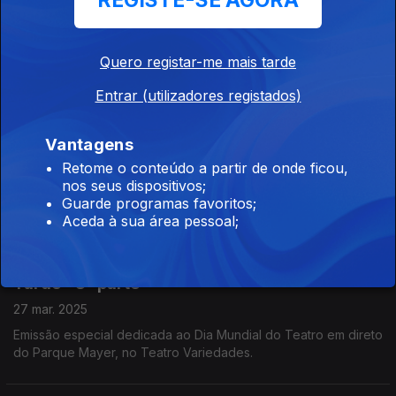
REGISTE-SE AGORA
A música, as causas, o novo trabalho, a mudança da Guiné
Bissau para Portugal, foram tópicos da conversa de Filomena
Crespo com a cantora multifacetada Karyna Gomes.
Quero registar-me mais tarde
Entrar (utilizadores registados)
Música: Professores e Alunos de Música na
rádio
Vantagens
Ep. 1
31 mar. 2025
Retome o conteúdo a partir de onde ficou,
A Filomena Crespo arranca a Semana da Música à conversa
nos seus dispositivos;
com o Tomás e o Rafael, alunos do AE Gil Paes, Torres Novas.
Guarde programas favoritos;
Estão no ensino articulado da música e aprendem com o
Aceda à sua área pessoal;
professor Vitor Ferreira e o maestro João Branco.
Teatro: Emissão Especial do Programa da
Tarde - 3ª parte
27 mar. 2025
Emissão especial dedicada ao Dia Mundial do Teatro em direto
do Parque Mayer, no Teatro Variedades.