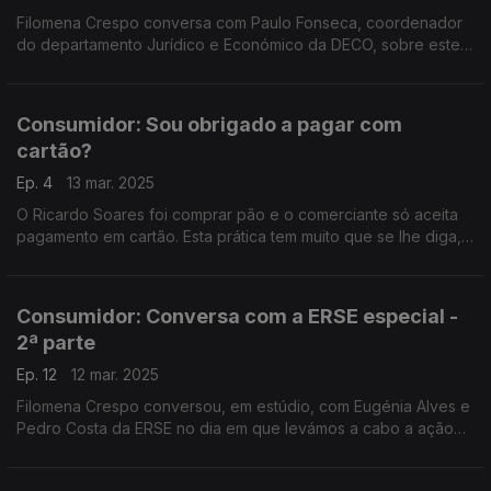
Filomena Crespo conversa com Paulo Fonseca, coordenador
do departamento Jurídico e Económico da DECO, sobre este
direito fundamental dos consumidores.
Consumidor: Sou obrigado a pagar com
cartão?
Ep. 4
13 mar. 2025
O Ricardo Soares foi comprar pão e o comerciante só aceita
pagamento em cartão. Esta prática tem muito que se lhe diga,
como explicou hoje a Rita Roque, que também falou de outros
pagamentos.
Consumidor: Conversa com a ERSE especial -
2ª parte
Ep. 12
12 mar. 2025
Filomena Crespo conversou, em estúdio, com Eugénia Alves e
Pedro Costa da ERSE no dia em que levámos a cabo a ação
"Vamos Simular Consigo". E até houve um Quiz com ouvintes.