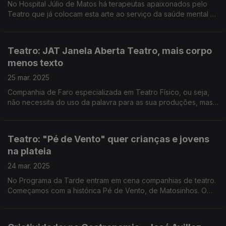
No Hospital Júlio de Matos há terapeutas apaixonados pelo
Teatro que já colocam esta arte ao serviço da saúde mental há
décadas. O Pedro Miguel Ribeiro foi conhecer o Grupo de
Teatro Terapêutico.
Teatro: JAT Janela Aberta Teatro, mais corpo
menos texto
25 mar. 2025
Companhia de Faro especializada em Teatro Físico, ou seja,
não necessita do uso da palavra para as sua produções, mas
que não a deixa de parte. Edgar Canelas conversou com os
diretores artísticos do JAT.
Teatro: "Pé de Vento" quer crianças e jovens
na plateia
24 mar. 2025
No Programa da Tarde entram em cena companhias de teatro.
Começamos com a histórica Pé de Vento, de Matosinhos. O
Diamantino José falou com o diretor, João Luís, sobre como
tem sido quase meio século de espetáculos.