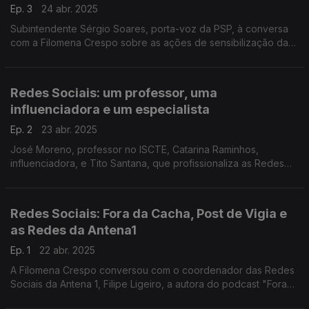
Ep. 3
24 abr. 2025
Subintendente Sérgio Soares, porta-voz da PSP, à conversa
com a Filomena Crespo sobre as ações de sensibilização da
Polícia de Segurança Pública relativa às Redes Sociais,
nomeadamente junto de crianças e jovens.
Redes Sociais: um professor, uma
influenciadora e um especialista
Ep. 2
23 abr. 2025
José Moreno, professor no ISCTE, Catarina Raminhos,
influenciadora, e Tito Santana, que profissionaliza as Redes
de várias marcas são os convidados deste painel especial
moderado pela Filomena Crespo.
Redes Sociais: Fora da Cacha, Post de Vigia e
as Redes da Antena1
Ep. 1
22 abr. 2025
A Filomena Crespo conversou com o coordenador das Redes
Sociais da Antena 1, Filipe Ligeiro, a autora do podcast "Fora
da Cacha", Susana Barros, e a Andreia Rocha que todos os