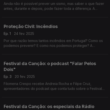
Ainda não é possível prever um sismo, mas saber o que fazer
antes, durante e depois, pode fazer toda a diferença. A
Filomena Crespo conversa com Carlos Mendes e Sandra
Serrano da Autoridade Nacional de Emergência e Proteção
Civil.
Proteção Civil: Incêndios
Ep. 1
24 fev. 2025
Por que razão temos tantos incêndios em Portugal? Como os
podemos prevenir? E como nos podemos proteger? A
Filomena Crespo conversa com Carlos Mendes e Sandra
Serrano da A.N de Emergência e Proteção Civil .
Festival da Canção: o podcast "Falar Pelos
Dois"
Ep. 3
20 fev. 2025
Filomena Crespo recebe Andreia Rocha e Filipe Cruz,
apresentadores do podcast que conta tudo sobre o Festival
da Canção.
Festival da Canção: os especiais da Rádio