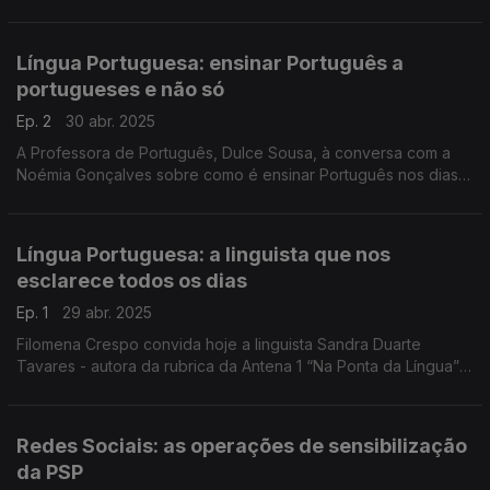
para assinalar o 5 de maio - Dia Mundial da Língua Portuguesa.
Língua Portuguesa: ensinar Português a
portugueses e não só
Ep. 2
30 abr. 2025
A Professora de Português, Dulce Sousa, à conversa com a
Noémia Gonçalves sobre como é ensinar Português nos dias
de hoje, especialmente a alunos estrangeiros. A prof. Dulce
relembra como foi dar aulas no #EstudoEmCasa.
Língua Portuguesa: a linguista que nos
esclarece todos os dias
Ep. 1
29 abr. 2025
Filomena Crespo convida hoje a linguista Sandra Duarte
Tavares - autora da rubrica da Antena 1 “Na Ponta da Língua” -
para uma conversa mais longa sobre o "estado" da Língua
Portuguesa, uma língua viva e dinâmica.
Redes Sociais: as operações de sensibilização
da PSP