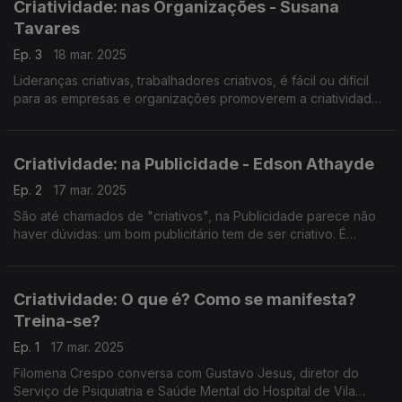
Criatividade: nas Organizações - Susana
Tavares
Ep. 3
18 mar. 2025
Lideranças criativas, trabalhadores criativos, é fácil ou difícil
para as empresas e organizações promoverem a criatividade?
As resposta com a professora do ISCTE, Susana Tavares,
convidada do José Carlos Trindade.
Criatividade: na Publicidade - Edson Athayde
Ep. 2
17 mar. 2025
São até chamados de "criativos", na Publicidade parece não
haver dúvidas: um bom publicitário tem de ser criativo. É
mesmo assim? O José Carlos Trindade conversou com um dos
publicitários mais premiados do mundo - Edson Athayde.
Criatividade: O que é? Como se manifesta?
Treina-se?
Ep. 1
17 mar. 2025
Filomena Crespo conversa com Gustavo Jesus, diretor do
Serviço de Psiquiatria e Saúde Mental do Hospital de Vila