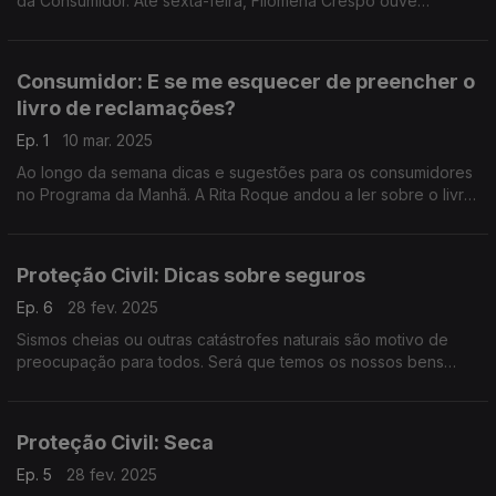
da Consumidor. Até sexta-feira, Filomena Crespo ouve
especialistas, em estúdio, sobre direitos, informação, e muito
mais.
Consumidor: E se me esquecer de preencher o
livro de reclamações?
Ep. 1
10 mar. 2025
Ao longo da semana dicas e sugestões para os consumidores
no Programa da Manhã. A Rita Roque andou a ler sobre o livro
de reclamações, a propósito das dúvidas do Ricardo Soares.
Proteção Civil: Dicas sobre seguros
Ep. 6
28 fev. 2025
Sismos cheias ou outras catástrofes naturais são motivo de
preocupação para todos. Será que temos os nossos bens
protegidos? O Diamantino José falou com Margarida Moura da
DECO.
Proteção Civil: Seca
Ep. 5
28 fev. 2025