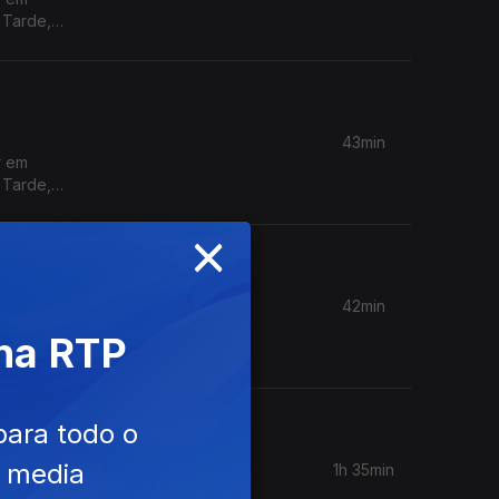
 Tarde,
43min
r em
 Tarde,
×
42min
r em
 na RTP
 Tarde,
para todo o
e media
1h 35min
ciedade e