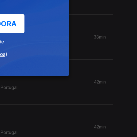
GORA
38min
de
Portugal,
dos)
42min
Portugal,
42min
Portugal,