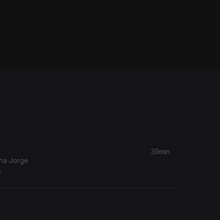
39min
ina Jorge
.