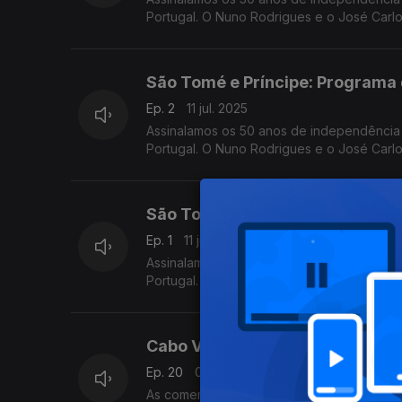
Portugal. O Nuno Rodrigues e o José Carl
desta vez em direto da Amora-Seixal.
São Tomé e Príncipe: Programa 
Ep. 2
11 jul. 2025
Assinalamos os 50 anos de independência
Portugal. O Nuno Rodrigues e o José Carl
desta vez em direto da Amora-Seixal.
São Tomé e Príncipe: Programa 
Ep. 1
11 jul. 2025
Assinalamos os 50 anos de independência
Portugal. O Nuno Rodrigues e o José Carl
desta vez em direto da Amora-Seixal.
Cabo Verde: Comemorações ofic
Ep. 20
05 jul. 2025
As comemorações oficiais - bem como o r