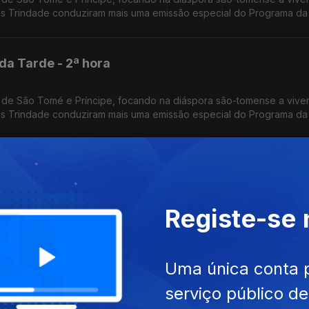
os Trindade conduziram mais uma emissão especial do Programa da
da Tarde - 2ª hora
 de São Tomé e Príncipe, focando na diáspora são-tomense a vive
os Trindade conduziram mais uma emissão especial do Programa da
da Tarde - 1ª hora
 de São Tomé e Príncipe, focando na diáspora são-tomense a vive
Registe-se
os Trindade conduziram mais uma emissão especial do Programa da
Uma única conta 
iais dos 50 anos de independência
serviço público d
etrato de Cabo Verde dos nossos dias, nas áreas da Economia, So