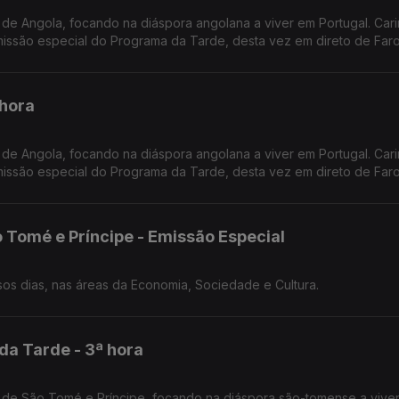
de Angola, focando na diáspora angolana a viver em Portugal. Car
ssão especial do Programa da Tarde, desta vez em direto de Faro
 hora
de Angola, focando na diáspora angolana a viver em Portugal. Car
ssão especial do Programa da Tarde, desta vez em direto de Faro
 Tomé e Príncipe - Emissão Especial
O retrato de São Tomé e Príncipe dos nossos dias, nas áreas da Economia, Sociedade e Cultura.
da Tarde - 3ª hora
 de São Tomé e Príncipe, focando na diáspora são-tomense a vive