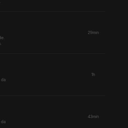
29min
de.
.
1h
 da
43min
 da