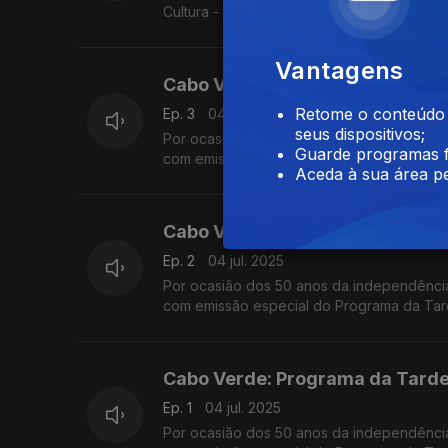
Cultura - numa emissão especial conduzid
Vantagens
Cabo Verde: Programa da Tarde 
Retome o conteúdo a
Ep. 3
04 jul. 2025
seus dispositivos;
Por ocasião dos 50 anos da independência
Guarde programas f
com emissão especial do Programa da Tar
Aceda à sua área pe
convidados na Estação da Damaia, na Ama
Cabo Verde: Programa da Tarde 
Ep. 2
04 jul. 2025
Por ocasião dos 50 anos da independência
com emissão especial do Programa da Tar
convidados na Estação da Damaia, na Ama
Cabo Verde: Programa da Tarde 
Ep. 1
04 jul. 2025
Por ocasião dos 50 anos da independência