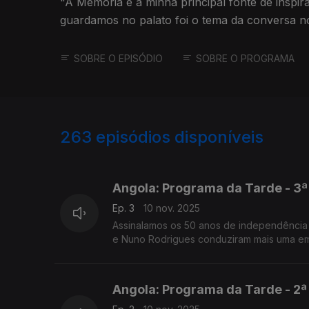
"A Memória é a minha principal fonte de inspi
guardamos no palato foi o tema da conversa 
SOBRE O EPISÓDIO
SOBRE O PROGRAMA
263
episódios disponíveis
862061
846934
841300
Angola: Programa da Tarde - 3ª
Ep. 3
10 nov. 2025
Assinalamos os 50 anos de independência 
e Nuno Rodrigues conduziram mais uma emi
Angola: Programa da Tarde - 2ª