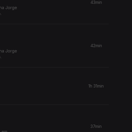
43min
ina Jorge
.
42min
ina Jorge
.
1h 31min
37min
r em