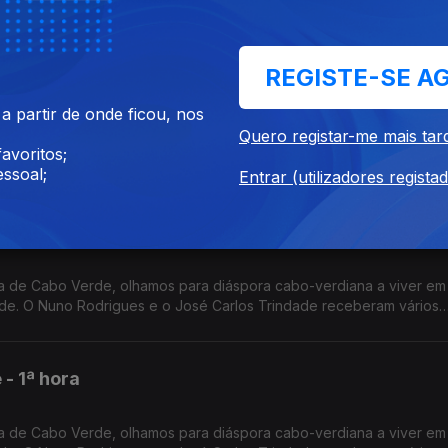
a por Nuno Sardinha.
REGISTE-SE A
- 3ª hora
 partir de onde ficou, nos
Quero registar-me mais tar
 de Cabo Verde, olhamos para diáspora cabo-verdiana a viver em 
avoritos;
de. O Nuno Rodrigues e o José Carlos Trindade receberam vários
ssoal;
Entrar (utilizadores regista
dora.
- 2ª hora
 de Cabo Verde, olhamos para diáspora cabo-verdiana a viver em 
de. O Nuno Rodrigues e o José Carlos Trindade receberam vários
dora.
- 1ª hora
 de Cabo Verde, olhamos para diáspora cabo-verdiana a viver em 