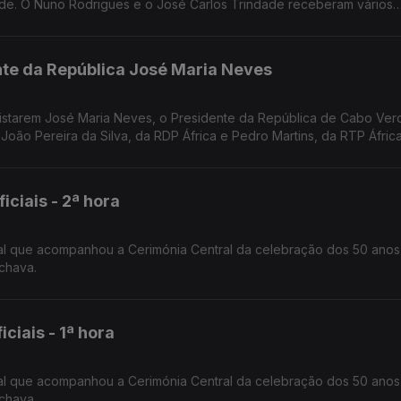
de. O Nuno Rodrigues e o José Carlos Trindade receberam vários
dora.
nte da República José Maria Neves
evistarem José Maria Neves, o Presidente da República de Cabo Ver
 João Pereira da Silva, da RDP África e Pedro Martins, da RTP África
iais - 2ª hora
al que acompanhou a Cerimónia Central da celebração dos 50 anos
chava.
iais - 1ª hora
al que acompanhou a Cerimónia Central da celebração dos 50 anos
chava.