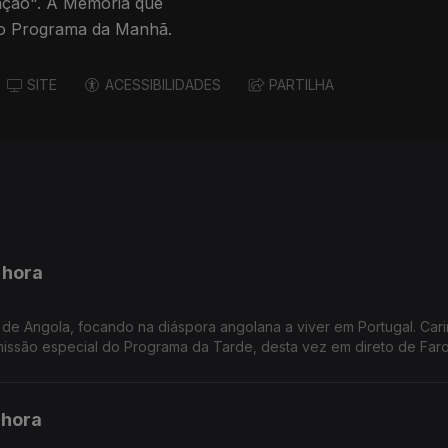
ração". A Memória que
no Programa da Manhã.
SITE
ACESSIBILIDADES
PARTILHA
 hora
de Angola, focando na diáspora angolana a viver em Portugal. Car
ssão especial do Programa da Tarde, desta vez em direto de Faro
 hora