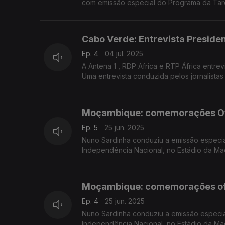
com emissão especial do Programa da Tar
convidados na Estação da Damaia, na Ama
Cabo Verde: Entrevista Preside
Ep. 4
04 jul. 2025
A Antena 1 , RDP Africa e RTP África entr
Uma entrevista conduzida pelos jornalistas
Moçambique: comemorações Ofic
Ep. 5
25 jun. 2025
Nuno Sardinha conduziu a emissão especi
Independência Nacional, no Estádio da Ma
Moçambique: comemorações ofic
Ep. 4
25 jun. 2025
Nuno Sardinha conduziu a emissão especi
Independência Nacional, no Estádio da Ma