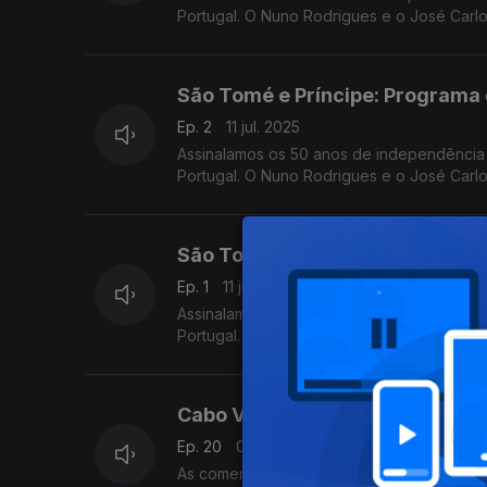
Portugal. O Nuno Rodrigues e o José Carl
desta vez em direto da Amora-Seixal.
São Tomé e Príncipe: Programa 
Ep. 2
11 jul. 2025
Assinalamos os 50 anos de independência
Portugal. O Nuno Rodrigues e o José Carl
desta vez em direto da Amora-Seixal.
São Tomé e Príncipe: Programa 
Ep. 1
11 jul. 2025
Assinalamos os 50 anos de independência
Portugal. O Nuno Rodrigues e o José Carl
desta vez em direto da Amora-Seixal.
Cabo Verde: Comemorações ofic
Ep. 20
05 jul. 2025
As comemorações oficiais - bem como o r