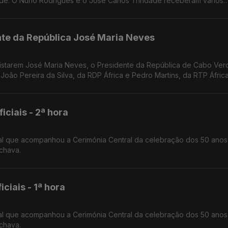
de. O Nuno Rodrigues e o José Carlos Trindade receberam vários
dora.
nte da República José Maria Neves
evistarem José Maria Neves, o Presidente da República de Cabo Ver
 João Pereira da Silva, da RDP África e Pedro Martins, da RTP África
iais - 2ª hora
al que acompanhou a Cerimónia Central da celebração dos 50 anos
chava.
iais - 1ª hora
al que acompanhou a Cerimónia Central da celebração dos 50 anos
chava.