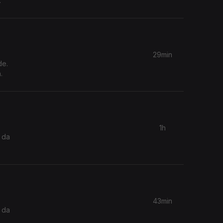
29min
de.
.
1h
 da
43min
 da