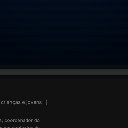
 crianças e jovens
|
s, coordenador do
ns em contextos de