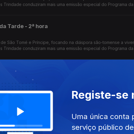
os Trindade conduziram mais uma emissão especial do Programa da
da Tarde - 2ª hora
 de São Tomé e Príncipe, focando na diáspora são-tomense a vive
os Trindade conduziram mais uma emissão especial do Programa da
da Tarde - 1ª hora
 de São Tomé e Príncipe, focando na diáspora são-tomense a vive
Registe-se
os Trindade conduziram mais uma emissão especial do Programa da
iais dos 50 anos de independência
Uma única conta 
serviço público d
etrato de Cabo Verde dos nossos dias, nas áreas da Economia, So