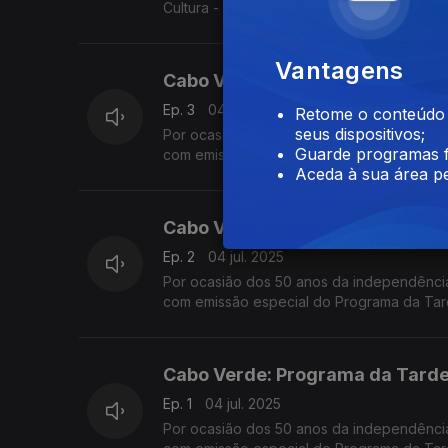
Cultura - numa emissão especial conduzid
Vantagens
Cabo Verde: Programa da Tarde 
Ep. 3
04 jul. 2025
Retome o conteúdo a
seus dispositivos;
Por ocasião dos 50 anos da independência
Guarde programas f
com emissão especial do Programa da Tar
Aceda à sua área pe
convidados na Estação da Damaia, na Ama
Cabo Verde: Programa da Tarde 
Ep. 2
04 jul. 2025
Por ocasião dos 50 anos da independência
com emissão especial do Programa da Tar
convidados na Estação da Damaia, na Ama
Cabo Verde: Programa da Tarde 
Ep. 1
04 jul. 2025
Por ocasião dos 50 anos da independência