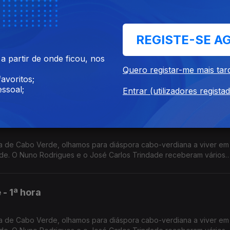
a por Nuno Sardinha.
REGISTE-SE A
- 3ª hora
 partir de onde ficou, nos
Quero registar-me mais tar
 de Cabo Verde, olhamos para diáspora cabo-verdiana a viver em 
avoritos;
de. O Nuno Rodrigues e o José Carlos Trindade receberam vários
ssoal;
dora.
Entrar (utilizadores regista
- 2ª hora
 de Cabo Verde, olhamos para diáspora cabo-verdiana a viver em 
de. O Nuno Rodrigues e o José Carlos Trindade receberam vários
dora.
- 1ª hora
 de Cabo Verde, olhamos para diáspora cabo-verdiana a viver em 