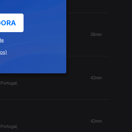
GORA
38min
de
Portugal,
dos)
42min
Portugal,
42min
Portugal,