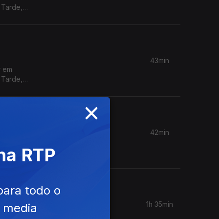
 Tarde,
43min
r em
 Tarde,
×
42min
r em
 na RTP
 Tarde,
para todo o
1h 35min
e media
ciedade e