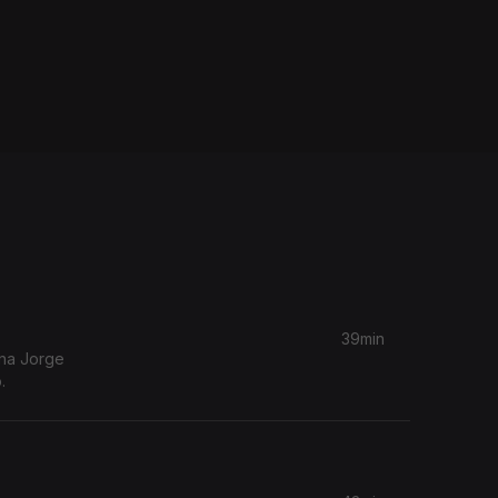
39min
ina Jorge
.