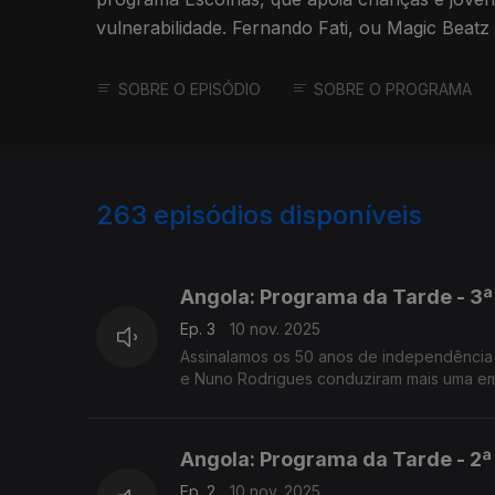
vulnerabilidade. Fernando Fati, ou Magic Beat
um caso de sucesso.
SOBRE O EPISÓDIO
SOBRE O PROGRAMA
263
episódios disponíveis
862061
846934
841300
Angola: Programa da Tarde - 3ª
Ep. 3
10 nov. 2025
Assinalamos os 50 anos de independência 
e Nuno Rodrigues conduziram mais uma emi
Angola: Programa da Tarde - 2ª
Ep. 2
10 nov. 2025