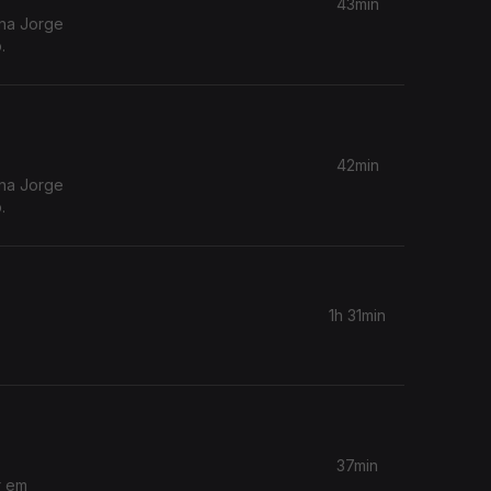
43min
ina Jorge
.
42min
ina Jorge
.
1h 31min
37min
r em