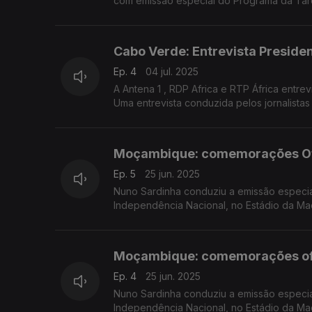
com emissão especial do Programa da Tar
convidados na Estação da Damaia, na Ama
Cabo Verde: Entrevista Preside
Ep. 4
04 jul. 2025
A Antena 1 , RDP Africa e RTP África entr
Uma entrevista conduzida pelos jornalistas
Moçambique: comemorações Ofic
Ep. 5
25 jun. 2025
Nuno Sardinha conduziu a emissão especi
Independência Nacional, no Estádio da Ma
Moçambique: comemorações ofic
Ep. 4
25 jun. 2025
Nuno Sardinha conduziu a emissão especi
Independência Nacional, no Estádio da Ma