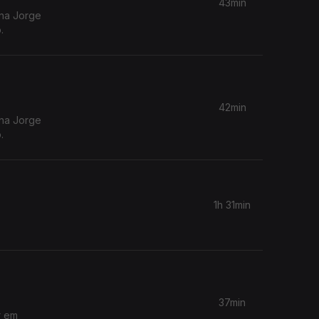
43min
ina Jorge
.
42min
ina Jorge
.
1h 31min
37min
r em