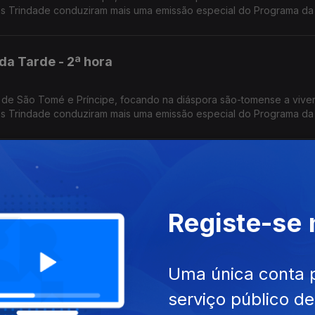
os Trindade conduziram mais uma emissão especial do Programa da
da Tarde - 2ª hora
 de São Tomé e Príncipe, focando na diáspora são-tomense a vive
os Trindade conduziram mais uma emissão especial do Programa da
da Tarde - 1ª hora
 de São Tomé e Príncipe, focando na diáspora são-tomense a vive
Registe-se
os Trindade conduziram mais uma emissão especial do Programa da
iais dos 50 anos de independência
Uma única conta 
serviço público d
etrato de Cabo Verde dos nossos dias, nas áreas da Economia, So