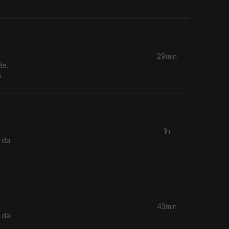
29min
de.
.
1h
 da
43min
 da