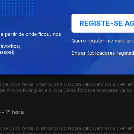
a por Nuno Sardinha.
REGISTE-SE A
- 3ª hora
 partir de onde ficou, nos
Quero registar-me mais tar
 de Cabo Verde, olhamos para diáspora cabo-verdiana a viver em 
avoritos;
de. O Nuno Rodrigues e o José Carlos Trindade receberam vários
ssoal;
dora.
Entrar (utilizadores regista
- 2ª hora
 de Cabo Verde, olhamos para diáspora cabo-verdiana a viver em 
de. O Nuno Rodrigues e o José Carlos Trindade receberam vários
dora.
- 1ª hora
 de Cabo Verde, olhamos para diáspora cabo-verdiana a viver em 