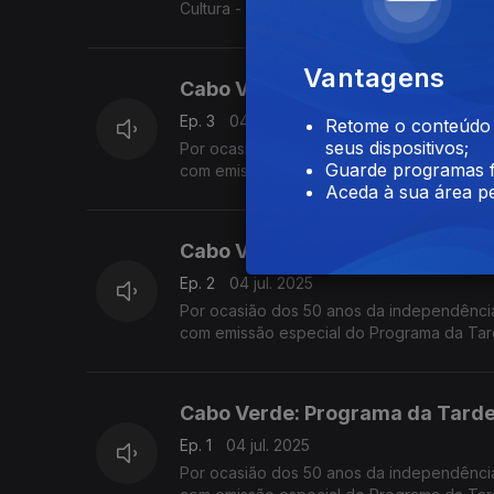
Cultura - numa emissão especial conduzid
Vantagens
Cabo Verde: Programa da Tarde 
Ep. 3
04 jul. 2025
Retome o conteúdo a
seus dispositivos;
Por ocasião dos 50 anos da independência
Guarde programas f
com emissão especial do Programa da Tar
Aceda à sua área pe
convidados na Estação da Damaia, na Ama
Cabo Verde: Programa da Tarde 
Ep. 2
04 jul. 2025
Por ocasião dos 50 anos da independência
com emissão especial do Programa da Tar
convidados na Estação da Damaia, na Ama
Cabo Verde: Programa da Tarde 
Ep. 1
04 jul. 2025
Por ocasião dos 50 anos da independência