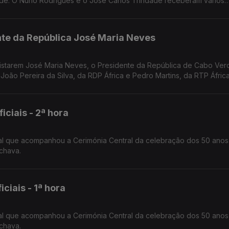
de. O Nuno Rodrigues e o José Carlos Trindade receberam vários
dora.
nte da República José Maria Neves
evistarem José Maria Neves, o Presidente da República de Cabo Ver
 João Pereira da Silva, da RDP África e Pedro Martins, da RTP África
iais - 2ª hora
al que acompanhou a Cerimónia Central da celebração dos 50 anos
chava.
iais - 1ª hora
al que acompanhou a Cerimónia Central da celebração dos 50 anos
chava.