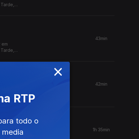
 Tarde,
43min
r em
 Tarde,
×
42min
r em
 na RTP
 Tarde,
para todo o
1h 35min
e media
ciedade e