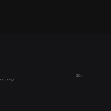
39min
ina Jorge
.