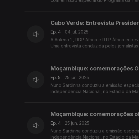
com emissão especial do Programa da Tar
convidados na Estação da Damaia, na Ama
Cabo Verde: Entrevista Preside
Ep. 4
04 jul. 2025
A Antena 1 , RDP Africa e RTP África entr
Uma entrevista conduzida pelos jornalistas
Moçambique: comemorações Ofic
Ep. 5
25 jun. 2025
Nuno Sardinha conduziu a emissão especi
Independência Nacional, no Estádio da Ma
Moçambique: comemorações ofic
Ep. 4
25 jun. 2025
Nuno Sardinha conduziu a emissão especi
Independência Nacional, no Estádio da Ma