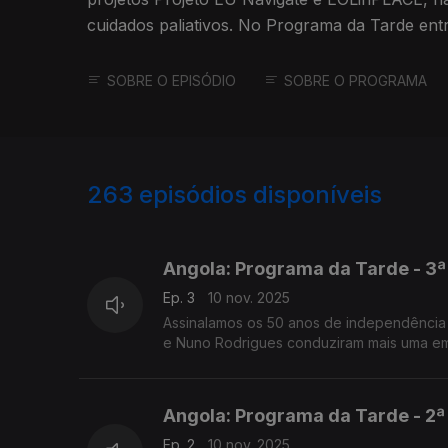
cuidados paliativos. No Programa da Tarde entr
esta semana.
SOBRE O EPISÓDIO
SOBRE O PROGRAMA
263
episódios disponíveis
862061
846934
841300
Angola: Programa da Tarde - 3ª
Ep. 3
10 nov. 2025
Assinalamos os 50 anos de independência 
e Nuno Rodrigues conduziram mais uma emi
Angola: Programa da Tarde - 2ª
Ep. 2
10 nov. 2025