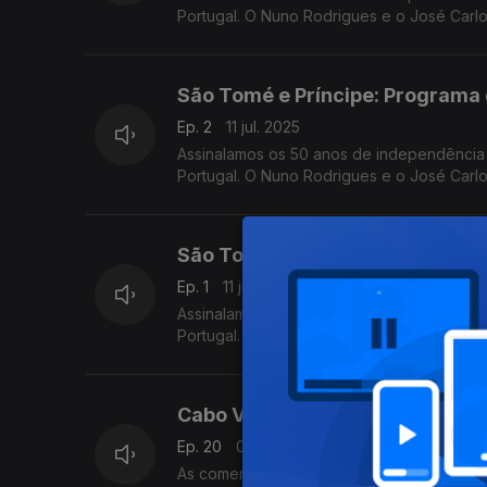
Portugal. O Nuno Rodrigues e o José Carl
desta vez em direto da Amora-Seixal.
São Tomé e Príncipe: Programa 
Ep. 2
11 jul. 2025
Assinalamos os 50 anos de independência
Portugal. O Nuno Rodrigues e o José Carl
desta vez em direto da Amora-Seixal.
São Tomé e Príncipe: Programa 
Ep. 1
11 jul. 2025
Assinalamos os 50 anos de independência
Portugal. O Nuno Rodrigues e o José Carl
desta vez em direto da Amora-Seixal.
Cabo Verde: Comemorações ofic
Ep. 20
05 jul. 2025
As comemorações oficiais - bem como o r