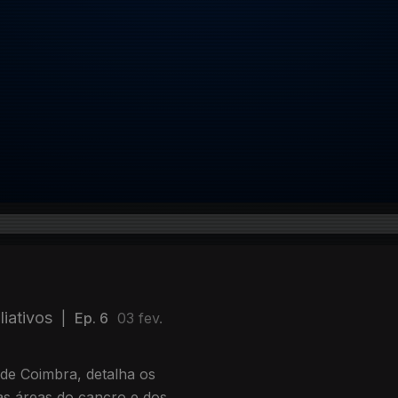
iativos
|
Ep. 6
03 fev.
de Coimbra, detalha os
as áreas do cancro e dos