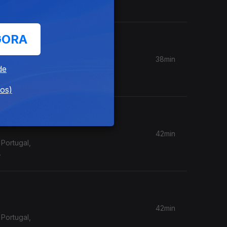
GORA
38min
de
Portugal,
dos)
42min
Portugal,
42min
Portugal,