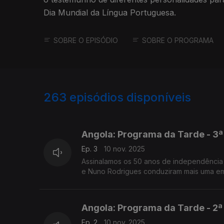
Dia Mundial da Língua Portuguesa.
SOBRE O EPISÓDIO
SOBRE O PROGRAMA
263
episódios disponíveis
862061
846934
841300
Angola: Programa da Tarde - 3ª
Ep. 3
10 nov. 2025
Assinalamos os 50 anos de independência 
e Nuno Rodrigues conduziram mais uma emi
Angola: Programa da Tarde - 2ª
Ep. 2
10 nov. 2025