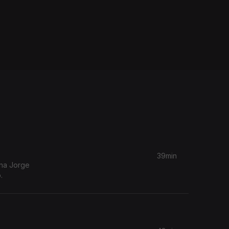
39min
ina Jorge
.