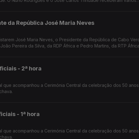
de. O Nuno Rodrigues e o José Carlos Trindade receberam vários
dora.
nte da República José Maria Neves
evistarem José Maria Neves, o Presidente da República de Cabo Ver
 João Pereira da Silva, da RDP África e Pedro Martins, da RTP África
iais - 2ª hora
al que acompanhou a Cerimónia Central da celebração dos 50 anos
chava.
iais - 1ª hora
al que acompanhou a Cerimónia Central da celebração dos 50 anos
chava.