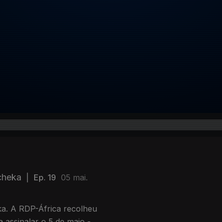
cheka
|
Ep. 19
05 mai.
eka. A RDP-África recolheu
 assinalar o 5 de maio -