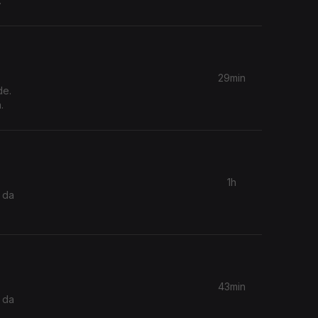
29min
de.
.
1h
 da
43min
 da