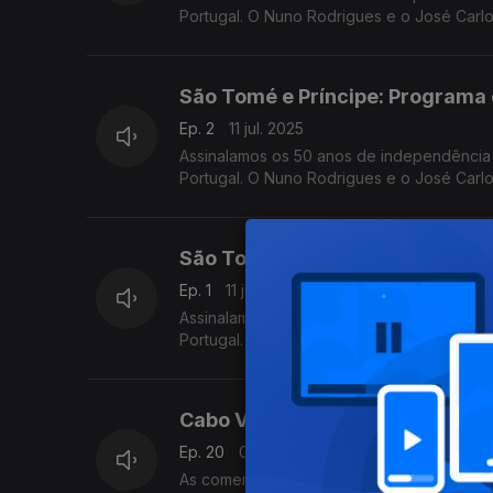
Portugal. O Nuno Rodrigues e o José Carl
desta vez em direto da Amora-Seixal.
São Tomé e Príncipe: Programa 
Ep. 2
11 jul. 2025
Assinalamos os 50 anos de independência
Portugal. O Nuno Rodrigues e o José Carl
desta vez em direto da Amora-Seixal.
São Tomé e Príncipe: Programa 
Ep. 1
11 jul. 2025
Assinalamos os 50 anos de independência
Portugal. O Nuno Rodrigues e o José Carl
desta vez em direto da Amora-Seixal.
Cabo Verde: Comemorações ofic
Ep. 20
05 jul. 2025
As comemorações oficiais - bem como o r