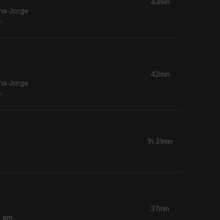
43min
ina Jorge
.
42min
ina Jorge
.
1h 31min
37min
r em