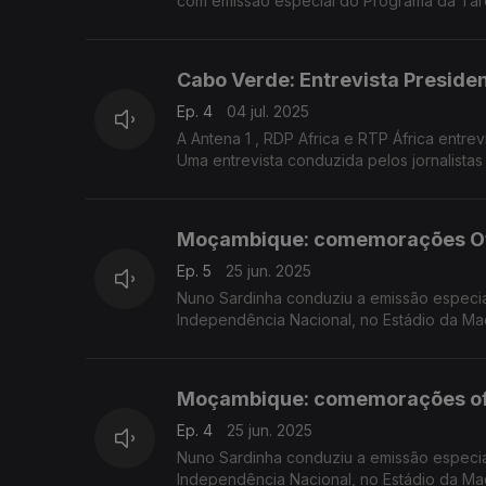
com emissão especial do Programa da Tar
convidados na Estação da Damaia, na Ama
Cabo Verde: Entrevista Preside
Ep. 4
04 jul. 2025
A Antena 1 , RDP Africa e RTP África entr
Uma entrevista conduzida pelos jornalistas
Moçambique: comemorações Ofic
Ep. 5
25 jun. 2025
Nuno Sardinha conduziu a emissão especi
Independência Nacional, no Estádio da Ma
Moçambique: comemorações ofic
Ep. 4
25 jun. 2025
Nuno Sardinha conduziu a emissão especi
Independência Nacional, no Estádio da Ma