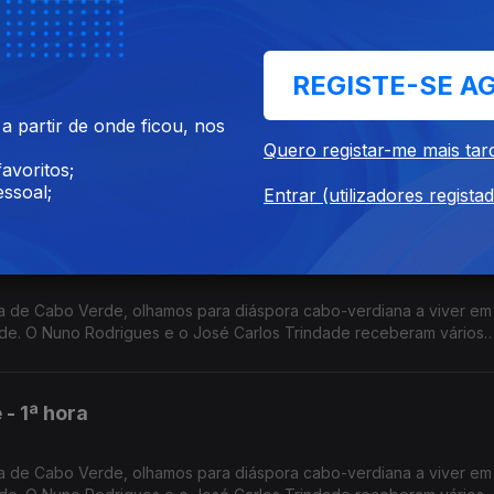
a por Nuno Sardinha.
REGISTE-SE A
- 3ª hora
 partir de onde ficou, nos
Quero registar-me mais tar
 de Cabo Verde, olhamos para diáspora cabo-verdiana a viver em 
avoritos;
de. O Nuno Rodrigues e o José Carlos Trindade receberam vários
ssoal;
dora.
Entrar (utilizadores regista
- 2ª hora
 de Cabo Verde, olhamos para diáspora cabo-verdiana a viver em 
de. O Nuno Rodrigues e o José Carlos Trindade receberam vários
dora.
- 1ª hora
 de Cabo Verde, olhamos para diáspora cabo-verdiana a viver em 