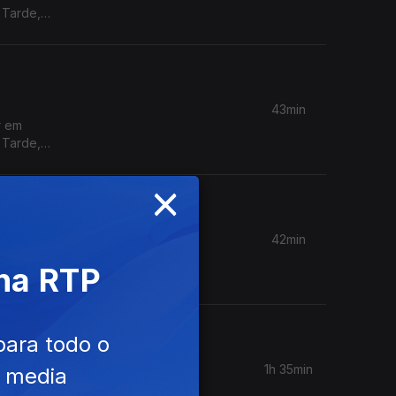
 Tarde,
43min
r em
 Tarde,
×
42min
r em
 na RTP
 Tarde,
para todo o
1h 35min
e media
ciedade e