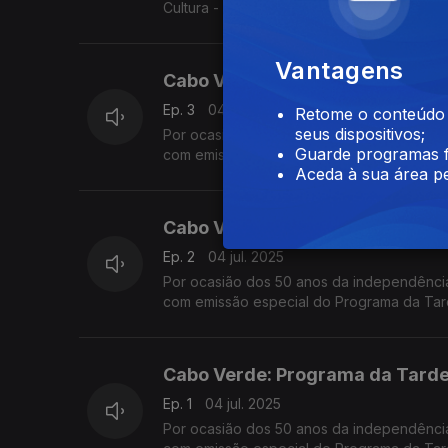
Cultura - numa emissão especial conduzid
Vantagens
Cabo Verde: Programa da Tarde 
Ep. 3
04 jul. 2025
Retome o conteúdo a
seus dispositivos;
Por ocasião dos 50 anos da independência
Guarde programas f
com emissão especial do Programa da Tar
Aceda à sua área pe
convidados na Estação da Damaia, na Ama
Cabo Verde: Programa da Tarde 
Ep. 2
04 jul. 2025
Por ocasião dos 50 anos da independência
com emissão especial do Programa da Tar
convidados na Estação da Damaia, na Ama
Cabo Verde: Programa da Tarde 
Ep. 1
04 jul. 2025
Por ocasião dos 50 anos da independência