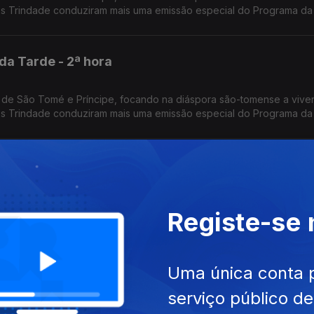
os Trindade conduziram mais uma emissão especial do Programa da
da Tarde - 2ª hora
 de São Tomé e Príncipe, focando na diáspora são-tomense a vive
os Trindade conduziram mais uma emissão especial do Programa da
da Tarde - 1ª hora
 de São Tomé e Príncipe, focando na diáspora são-tomense a vive
Registe-se
os Trindade conduziram mais uma emissão especial do Programa da
iais dos 50 anos de independência
Uma única conta 
serviço público d
etrato de Cabo Verde dos nossos dias, nas áreas da Economia, So