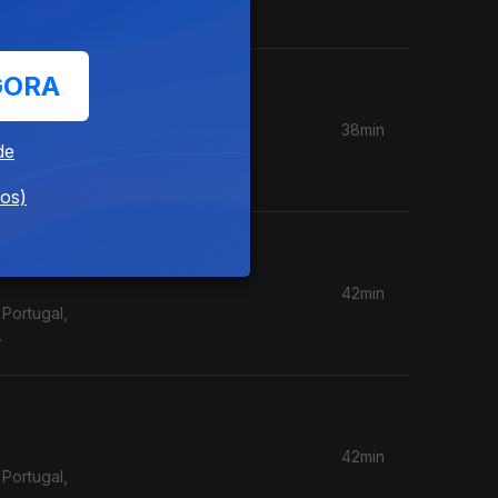
GORA
38min
de
Portugal,
dos)
42min
Portugal,
42min
Portugal,