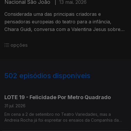
Nacional São João
|
13 mai. 2026
Considerada uma das principais criadoras e
pensadoras europeias do teatro para a infância,
Chiara Guidi, conversa com a Valentina Jesus sobre
os trabalhos que está a apresentar no Porto.
opções
502
episódios disponíveis
944713
942592
940886
938552
936477
933698
931626
929469
LOTE 19 - Felicidade Por Metro Quadrado
31 jul. 2026
Em cena a 2 de setembro no Teatro Variedades, mas a
Andreia Rocha já foi espreitar os ensaios da Companhia da
Esquina.