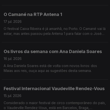
amigos e da amizade, uma presença constante na Música, que
a Andreia Rocha vai recordar.
O Camané na RTP Antena 1
17 jul. 2026
O festival Caixa Ribeira é já amanhã, no Porto. O Camané vai lá
estar, mas antes passou pela Antena 1 para falar com o José
Carlos TrIndade.
Os livros da semana com Ana Daniela Soares
16 jul. 2026
A Ana Daniela Soares está de volta com novos livros: dos
Maias aos reis, ouça aqui as sugestões desta semana.
Festival Internacional Vaudeville Rendez-Vous
15 jul. 2026
Considerado o maior festival de circo contemporâneo do país,
o Vaudeville Rendez-Vous, está em Barcelos, Braga,