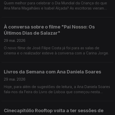
Quem melhor para celebrar o Dia Mundial da Criança do que
Ana Maria Magalhães e Isabel Alçada? As escritoras vieram
falar-nos sobre a importância de ler e, pelo meio, contaram-
nos algumas das suas próprias aventuras!
À conversa sobre o filme "Pai Nosso: Os
Últimos Dias de Salazar"
29 mai. 2026
O novo filme de José Filipe Costa já foi para as salas de
cinema e o realizador esteve à conversa com a Carina Jorge.
Livros da Semana com Ana Daniela Soares
29 mai. 2026
Hoje, para além de sugestões de leitura, a Ana Daniela Soares
fala-nos da Feira do Livro de Lisboa que começou nesta
semana.
Cinecapitólio Rooftop volta a ter sessões de