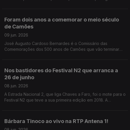
apenas pelo que aconteceu em campo, mas sobretudo pelo
que dali viria a nascer.
Foram dois anos a comemorar o meio século
de Camões
09 jun. 2026
José Augusto Cardoso Bernardes é o Comissário das
Comemorações dos 500 anos de Camões que vão terminar
amanhã.
Nos bastidores do Festival N2 que arranca a
26 de junho
08 jun. 2026
A Estrada Nacional 2, que liga Chaves a Faro, foi o mote para o
Festival N2 que teve a sua primeira edição em 2018. A
Valentina Jesus conta-nos agora todos os detalhes para a
edição de 2026.
Bárbara Tinoco ao vivo na RTP Antena 1!
08 jun. 2026