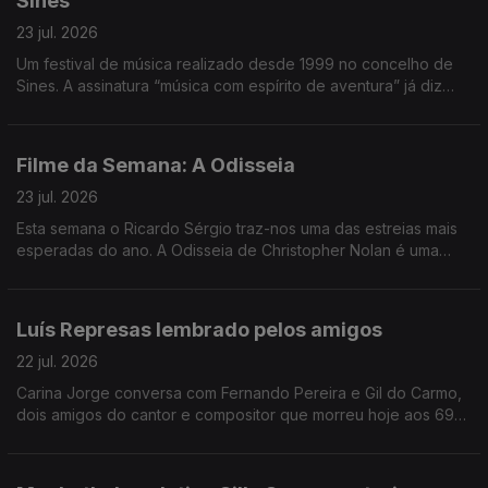
Sines
23 jul. 2026
Um festival de música realizado desde 1999 no concelho de
Sines. A assinatura “música com espírito de aventura” já diz
muito e o João André Oliveira conta o resto, transportando-
nos até à costa alentejana.
Filme da Semana: A Odisseia
23 jul. 2026
Esta semana o Ricardo Sérgio traz-nos uma das estreias mais
esperadas do ano. A Odisseia de Christopher Nolan é uma
interpretação muito pessoal do realizador. É a sua leitura do
poema épico à luz dos dias de hoje.
Luís Represas lembrado pelos amigos
22 jul. 2026
Carina Jorge conversa com Fernando Pereira e Gil do Carmo,
dois amigos do cantor e compositor que morreu hoje aos 69
anos. Depois de uma manhã com emissão especial, voltamos à
tarde a recordar estórias, agora junto de amigos.