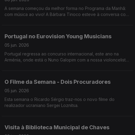
A semana começou da melhor forma no Programa da Manhã:
com música ao vivo! A Bárbara Tinoco esteve à conversa com
o Miguel Freitas sobre o novo álbum "Hormonal".
Portugal no Eurovision Young Musicians
05 jun. 2026
Portugal regressa ao concurso internacional, este ano na
Arménia, onde está o Nuno Galopim com a nossa violoncelista
de 19 anos, a Beatriz Li Rosão.
O Filme da Semana - Dois Procuradores
05 jun. 2026
Esta semana o Ricardo Sérgio traz-nos o novo filme do
realizador ucraniano Sergei Loznitsa.
Visita à Biblioteca Municipal de Chaves