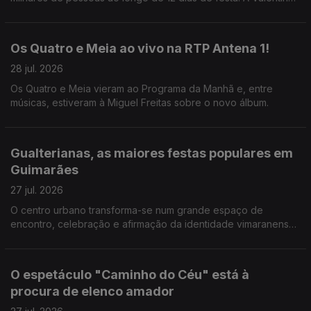
Jesus foi ver como correm os preparativos.
Os Quatro e Meia ao vivo na RTP Antena 1!
28 jul. 2026
Os Quatro e Meia vieram ao Programa da Manhã e, entre
músicas, estiveram à Miguel Freitas sobre o novo álbum.
Gualterianas, as maiores festas populares em
Guimarães
27 jul. 2026
O centro urbano transforma-se num grande espaço de
encontro, celebração e afirmação da identidade vimaranense.
E há uma agenda forte de concertos. A Valentina Jesus não
perdeu a oprtunidade.
O espetáculo "Caminho do Céu" está à
procura de elenco amador