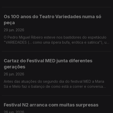
Batalha Centro de Cinema para contar todos os detalhes sobre
as homenagens à icónica atriz.
Os 100 anos do Teatro Variedades numa só
peça
29 jun. 2026
O Pedro Miguel Ribeiro esteve nos bastidores do espetáculo
"VARIEDADES (… como uma ópera bufa, erótica e satírica"), um
dos pontos altos das celebrações do centenário do Teatro
Variedades.
Cartaz do Festival MED junta diferentes
gerações
26 jun. 2026
Antes das atuações do segundo dia do festival MED a Maria
Sá e Melo faz o balanço de como está a correr e conversa
com Vitorino que também passou por Loulé.
Festival N2 arranca com muitas surpresas
26 jun. 2026