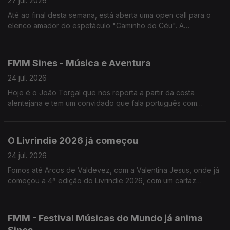
27 jul. 2026
Até ao final desta semana, está aberta uma open call para o
elenco amador do espetáculo "Caminho do Céu". A
encenadora, Rita Cabaço, fala-nos sobre este projeto que vai
passar por Lisboa, Viseu e Loulé.
FMM Sines - Música e Aventura
24 jul. 2026
Hoje é o João Torgal que nos reporta a partir da costa
alentejana e tem um convidado que fala português com
açucar.
O Livrindie 2026 já começou
24 jul. 2026
Fomos até Arcos de Valdevez, com a Valentina Jesus, onde já
começou a 4ª edição do Livrindie 2026, com um cartaz
literário plural, alternativo e independente.
FMM - Festival Músicas do Mundo já anima