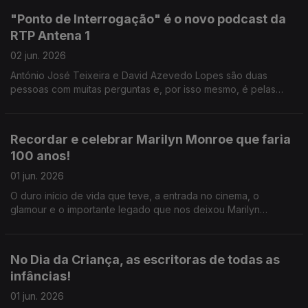
"Ponto de Interrogação" é o novo podcast da
RTP Antena 1
02 jun. 2026
António José Teixeira e David Azevedo Lopes são duas
pessoas com muitas perguntas e, por isso mesmo, é pelas
mãos deles que nasce o podcast "Ponto de Interrogação".
Recordar e celebrar Marilyn Monroe que faria
100 anos!
01 jun. 2026
O duro início de vida que teve, a entrada no cinema, o
glamour e o importante legado que nos deixou Marilyn
Monroe, tudo isso é desvendado e recordado pelo Ricardo
Sérgio.
No Dia da Criança, as escritoras de todas as
infâncias!
01 jun. 2026