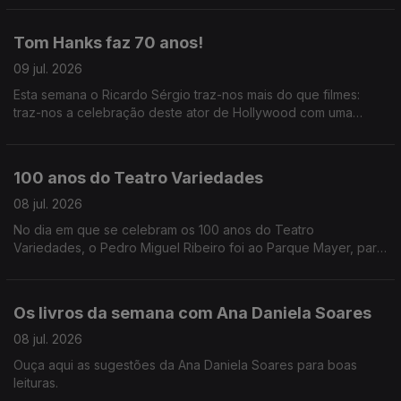
Oliveira descreve-nos tudo que se vai passar.
Tom Hanks faz 70 anos!
09 jul. 2026
Esta semana o Ricardo Sérgio traz-nos mais do que filmes:
traz-nos a celebração deste ator de Hollywood com uma
costela portuguesa.
100 anos do Teatro Variedades
08 jul. 2026
No dia em que se celebram os 100 anos do Teatro
Variedades, o Pedro Miguel Ribeiro foi ao Parque Mayer, para
partilhar as memórias registadas em livro e das pessoas que
fizeram a história do teatro.
Os livros da semana com Ana Daniela Soares
08 jul. 2026
Ouça aqui as sugestões da Ana Daniela Soares para boas
leituras.