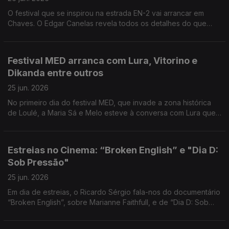
O festival que se inspirou na estrada EN-2 vai arrancar em
Chaves. O Edgar Canelas revela todos os detalhes do que
está previsto.
Festival MED arranca com Lura, Vitorino e
Dikanda entre outros
25 jun. 2026
No primeiro dia do festival MED, que invade a zona histórica
de Loulé, a Maria Sá e Melo esteve à conversa com Lura que
assinala 30 anos de carreira.
Estreias no Cinema: “Broken English” e "Dia D:
Sob Pressão"
25 jun. 2026
Em dia de estreias, o Ricardo Sérgio fala-nos do documentário
“Broken English”, sobre Marianne Faithfull, e de “Dia D: Sob
Pressão”, uma versão diferente sobre o desembarque na
Normandia.