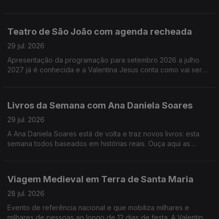
melhores filmes e já saíram e dos que ainda vão sair este ano.
Teatro de São João com agenda recheada
29 jul. 2026
Apresentação da programação para setembro 2026 a julho
2027 já é conhecida e a Valentina Jesus conta como vai ser
num dos mais conhecidos teatros da cidade do Porto.
Livros da Semana com Ana Daniela Soares
29 jul. 2026
A Ana Daniela Soares está de volta e traz novos livros: esta
semana todos baseados em histórias reais. Ouça aqui as
sugestões!
Viagem Medieval em Terra de Santa Maria
28 jul. 2026
Evento de referência nacional e que mobiliza milhares e
milhares de pessoas ao longo de 12 dias de festa. A Valentina