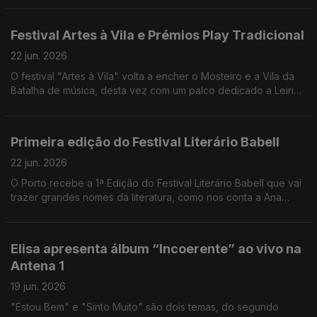
e o Uzbequistão e para a noite de São João no Porto.
Festival Artes à Vila e Prémios Play Tradicional
22 jun. 2026
O festival "Artes à Vila" volta a encher o Mosteiro e a Vila da
Batalha de música, desta vez com um palco dedicado a Leiria.
Eduardo Jordão conta todos os detalhes, incluindo a 2ª
edição dos Prémios Play Tradicional.
Primeira edição do Festival Literário Babell
22 jun. 2026
O Porto recebe a 1ª Edição do Festival Literário Babell que vai
trazer grandes nomes da literatura, como nos conta a Ana
Daniela Soares
Elisa apresenta álbum “Incoerente” ao vivo na
Antena 1
19 jun. 2026
"Estou Bem" e "Sinto Muito" são dois temas, do segundo