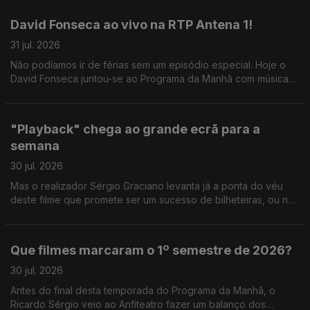
David Fonseca ao vivo na RTP Antena 1!
31 jul. 2026
Não podíamos ir de férias sem um episódio especial. Hoje o
David Fonseca juntou-se ao Programa da Manhã com música
ao vivo e conversa sobre o novo álbum que está a chegar.
"Playback" chega ao grande ecrã para a
semana
30 jul. 2026
Mas o realizador Sérgio Graciano levanta já a ponta do véu
deste filme que promete ser um sucesso de bilheteiras, ou não
contasse a história de um dos grandes nomes da música
portuguesa.
Que filmes marcaram o 1º semestre de 2026?
30 jul. 2026
Antes do final desta temporada do Programa da Manhã, o
Ricardo Sérgio veio ao Anfiteatro fazer um balanço dos