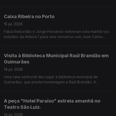
Guimarães, Vila Nova de Famalicão e, pela primeira vez, Viana
do Castelo, como nos conta a Valentina Jesus.
Caixa Ribeira no Porto
15 jul. 2026
Fábia Rebordão e Jorge Fernando estiveram esta manhã nos
estúdios da Antena 1 para uma conversa com José Carlos
Trindade.
Visita à Biblioteca Municipal Raúl Brandão em
Guimarães
14 jul. 2026
Uma casa senhorial deu lugar à biblioteca municipal de
Guimarães, que presta homenagem a Raúl Brandão. A
Valentina Jesus leva-nos a conhecer todos os detalhes do
edíficio e dos projetos desenvolvidos.
A peça "Hotel Paraíso" estreia amanhã no
Teatro São Luiz.
14 jul. 2026