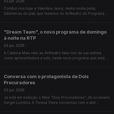
03 jun. 2026
Conduz-nos hoje a Valentina Jesus, nesta ronda pelas
bibliotecas do país que fazemos no Anfiteatro do Programa da
Tarde, por entre livros e muita cultura no Alto Tâmega.
"Dream Team", o novo programa de domingo
à noite na RTP
03 jun. 2026
A Catarina Maia veio ao Anfiteatro falar-nos da sua estreia
como apresentadora a solo, neste novo programa que está a
apresentar na RTP 1.
Conversa com o protagonista de Dois
Procuradores
02 jun. 2026
Já está em exibição o filme "Dois Procuradores", do ucraniano
Sergei Loznitza. A Teresa Vieira conversou com o ator
protagonista, Aleksandr Kuznetsov, e partilhou momentos
dessa conversa com a Carina Jorge.