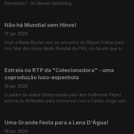
Revelação", do Steven Spielberg.
Não há Mundial sem Hinos!
17 jun. 2026
Hoje a Marta Rocha veio ao encontro do Miguel Freitas para
nos falar dos hinos deste Mundial da FIFA, no dia em que a
competição arranca para Portugal.
Estreia na RTP da "Colecionadora" - uma
coprodução luso-espanhola
16 jun. 2026
O padre da aldeia (interpretado pelo ator Guilherme Filipe)
esteve no Anfiteatro para conversar com a Carina Jorge sobre
a série que mistura fantasia, mistério e sobrenatural.
Uma Grande Festa para a Lena D'Água!
16 jun. 2026