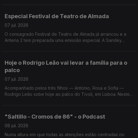
Especial Festival de Teatro de Almada
07 jul. 2026
O consagrado Festival de Teatro de Almada já arrancou e a
Antena 2 tem preparada uma emissão especial. A Sandey
Gageiro, que está no Teatro Joaquim Benite, conta-nos todos
os os pormenores da emissão e do Festival.
Hoje o Rodrigo Leão vai levar a família para o
palco
07 jul. 2026
Acompanhado pelos três filhos — António, Rosa e Sofia —
Rodrigo Leão sobe hoje ao palco do Tivoli, em Lisboa. Neste
concerto, o compositor apresenta ao vivo o álbum editado em
2023 e escrito para dois pianos.
"Saltillo - Cromos de 86" - o Podcast
06 jul. 2026
Numa altura em que todas as atenções estão centradas no