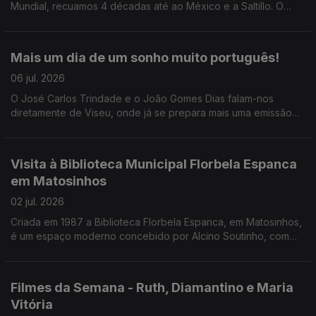
Mundial, recuamos 4 décadas até ao México e a Saltillo. O
Pedro Miguel Ribeiro conta-nos tudo sobre o Mundial do
nosso descontentamento.
Mais um dia de um sonho muito português!
06 jul. 2026
O José Carlos Trindade e o João Gomes Dias falam-nos
diretamente de Viseu, onde já se prepara mais uma emissão
especial da RTP Antena 1 para o jogo de logo à noite. Junte-
se a eles a partir das 17h30!
Visita à Biblioteca Municipal Florbela Espanca
em Matosinhos
02 jul. 2026
Criada em 1987 a Biblioteca Florbela Espanca, em Matosinhos,
é um espaço moderno concebido por Alcino Soutinho, com
uma oferta diversificada. O Diamantino José leva-nos a
conhecer o interior e os projetos desenvolvidos.
Filmes da Semana - Ruth, Diamantino e Maria
Vitória