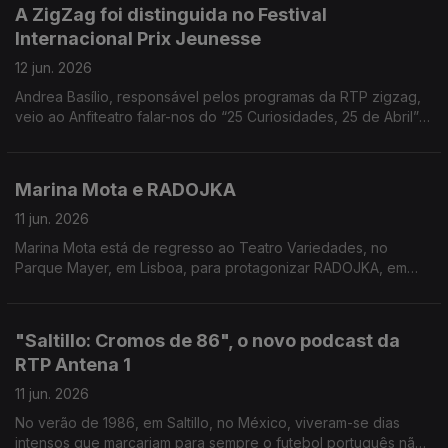
A ZigZag foi distinguida no Festival
Internacional Prix Jeunesse
12 jun. 2026
Andrea Basílio, responsável pelos programas da RTP zigzag,
veio ao Anfiteatro falar-nos do “25 Curiosidades, 25 de Abril” -
o programa distinguido.
Marina Mota e RADOJKA
11 jun. 2026
Marina Mota está de regresso ao Teatro Variedades, no
Parque Mayer, em Lisboa, para protagonizar RADOJKA, em
cena até 28 de junho. Carina Jorge conversou com a artista.
"Saltillo: Cromos de 86", o novo podcast da
RTP Antena 1
11 jun. 2026
No verão de 1986, em Saltillo, no México, viveram-se dias
intensos que marcariam para sempre o futebol português não