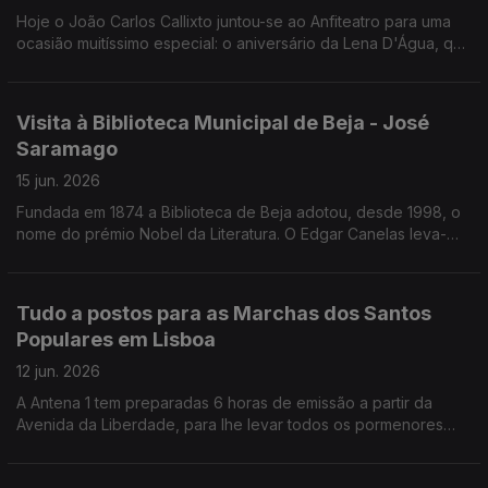
Hoje o João Carlos Callixto juntou-se ao Anfiteatro para uma
ocasião muitíssimo especial: o aniversário da Lena D'Água, que
também se juntou a nós! Foi uma Grande Festa!
Visita à Biblioteca Municipal de Beja - José
Saramago
15 jun. 2026
Fundada em 1874 a Biblioteca de Beja adotou, desde 1998, o
nome do prémio Nobel da Literatura. O Edgar Canelas leva-
nos a conhecer a Biblioteca Municipal de Beja / José
Saramago.
Tudo a postos para as Marchas dos Santos
Populares em Lisboa
12 jun. 2026
A Antena 1 tem preparadas 6 horas de emissão a partir da
Avenida da Liberdade, para lhe levar todos os pormenores
das Marchas de Santo António.