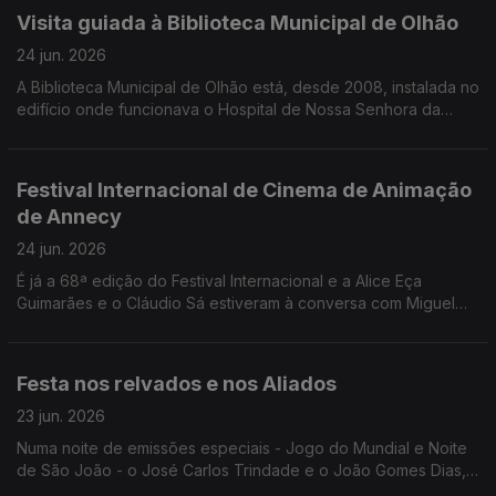
Visita guiada à Biblioteca Municipal de Olhão
24 jun. 2026
A Biblioteca Municipal de Olhão está, desde 2008, instalada no
edifício onde funcionava o Hospital de Nossa Senhora da
Conceição. O Edgar Canelas conta-nos a história e leva-nos
numa breve visita.
Festival Internacional de Cinema de Animação
de Annecy
24 jun. 2026
É já a 68ª edição do Festival Internacional e a Alice Eça
Guimarães e o Cláudio Sá estiveram à conversa com Miguel
Freitas para contar todos os detalhes.
Festa nos relvados e nos Aliados
23 jun. 2026
Numa noite de emissões especiais - Jogo do Mundial e Noite
de São João - o José Carlos Trindade e o João Gomes Dias,
explicaram tudo o que está previsto para o jogo entre Portugal