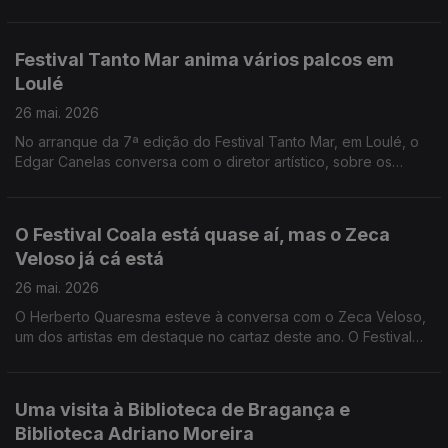
cofundadora da estrutura Terceira Pessoa, veio ao Anfiteatro
contar-nos mais sobre este projeto.
Festival Tanto Mar anima vários palcos em
Loulé
26 mai. 2026
No arranque da 7ª edição do Festival Tanto Mar, em Loulé, o
Edgar Canelas conversa com o diretor artístico, sobre os
espetáculos de teatro que grupos de vários países vão
apresentar.
O Festival Coala está quase aí, mas o Zeca
Veloso já cá está
26 mai. 2026
O Herberto Quaresma esteve à conversa com o Zeca Veloso,
um dos artistas em destaque no cartaz deste ano. O Festival
Coala é já neste fim de semana, em Cascais.
Uma visita à Biblioteca de Bragança e
Biblioteca Adriano Moreira