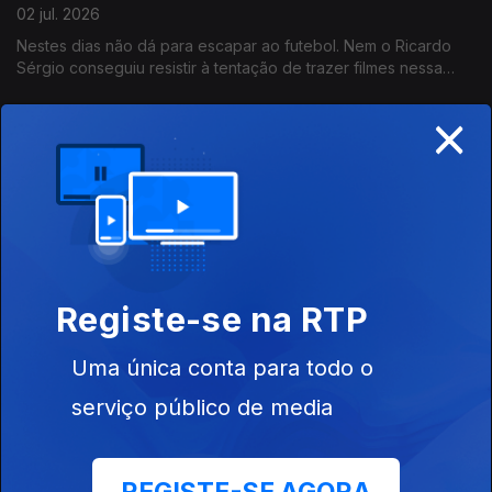
02 jul. 2026
Nestes dias não dá para escapar ao futebol. Nem o Ricardo
Sérgio conseguiu resistir à tentação de trazer filmes nessa
temática. E todos portugueses!
×
Centros de Ciência Viva juntam-se todos para
celebrar 30 anos
01 jul. 2026
O Pavilhão do Conhecimento recebeu representantes dos
Centros de Ciência Viva de todo país para celebrar o trabalho
desenvolvido de Norte a Sul, com Açores incluido, como nos
conta o João Torgal.
Registe-se na RTP
No Centro Ciência Viva do Algarve, aprender é
divertido!
Uma única conta para todo o
01 jul. 2026
serviço público de media
A Ciência Viva faz 30 anos e, na rádio, celebramos a data ao
longo do dia. A esta hora fomos a um dos Centro de Ciência
Viva espalhados pelo país - o de Faro com a visita guiada pelo