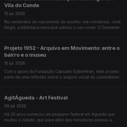
Vila do Conde
10 jul. 2026
No centenário do nascimento do escritor vila-condense, José
Régio, a biblioteca municipal adotou o seu nome. O Diamantino
José guia-nos numa visita à biblioteca e aos projetos, como a
biblioteca itinerante e de praia.
Projeto 1952 - Arquivo em Movimento: entre o
bairro e o museu
10 jul. 2026
Com o apoio da Fundação Calouste Gulbenkian, este projeto
parte de uma reflexão sobre o arquivo visual do colonialismo
português, classificado como património “sensível”.
AgitÁgueda - Art Festival
09 jul. 2026
Há 20 anos começou um pequeno festival em Águeda que
mudou a cidade, que para além dos moradores passou a
contar com os visitantes que foram aumentando. João André