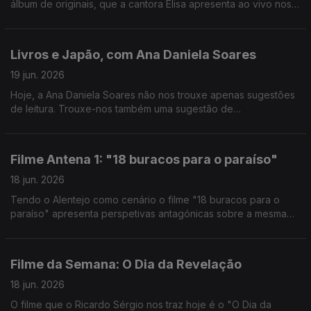
álbum de originais, que a cantora Elisa apresenta ao vivo nos
estúdios da Antena 1.
Livros e Japão, com Ana Daniela Soares
19 jun. 2026
Hoje, a Ana Daniela Soares não nos trouxe apenas sugestões
de leitura. Trouxe-nos também uma sugestão de
documentário: "10 Mil Km, De Regresso ao Japão", disponível
na RTP Play.
Filme Antena 1: "18 buracos para o paraíso"
18 jun. 2026
Tendo o Alentejo como cenário o filme "18 buracos para o
paraíso" apresenta perspetivas antagónicas sobre a mesma
realidade. O João Torgal esteve à conversa com o autor João
Nuno Pinto.
Filme da Semana: O Dia da Revelação
18 jun. 2026
O filme que o Ricardo Sérgio nos traz hoje é o "O Dia da