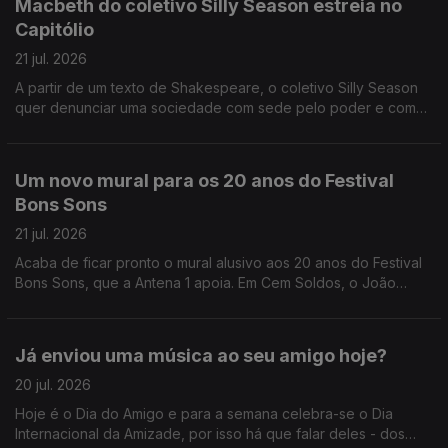
Macbeth do coletivo Silly Season estreia no
Capitólio
21 jul. 2026
A partir de um texto de Shakespeare, o coletivo Silly Season
quer denunciar uma sociedade com sede pelo poder e com
pouca moral, conta-nos a Sandy Gageiro que foi assistir a um
ensaio no Capitólio.
Um novo mural para os 20 anos do Festival
Bons Sons
21 jul. 2026
Acaba de ficar pronto o mural alusivo aos 20 anos do Festival
Bons Sons, que a Antena 1 apoia. Em Cem Soldos, o João
André Oliveira conversa com o artista plástico, autor da obra,
Nuno Saraiva.
Já enviou uma música ao seu amigo hoje?
20 jul. 2026
Hoje é o Dia do Amigo e para a semana celebra-se o Dia
Internacional da Amizade, por isso há que falar deles - dos