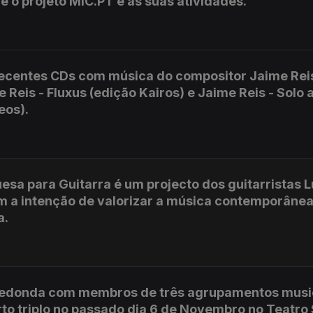
 o projeto MIC.PT e as suas atividades.
ecentes CDs com música do compositor Jaime Rei
 Reis - Fluxus (edição Kairos) e Jaime Reis - Solo 
eos).
a para Guitarra é um projecto dos guitarristas L
om a intenção de valorizar a música contemporâne
a.
redonda com membros de três agrupamentos musi
to triplo no passado dia 6 de Novembro no Teatro