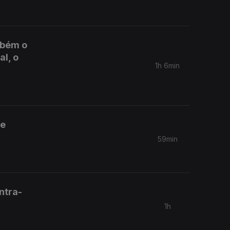
mbém o
l, o
1h 6min
 e
59min
ntra-
1h