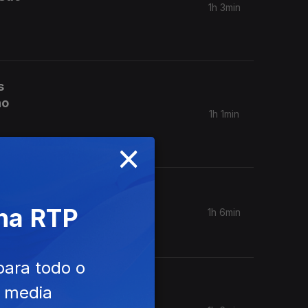
1h 3min
s
no
1h 1min
×
l.
 na RTP
1h 6min
para todo o
 em
e media