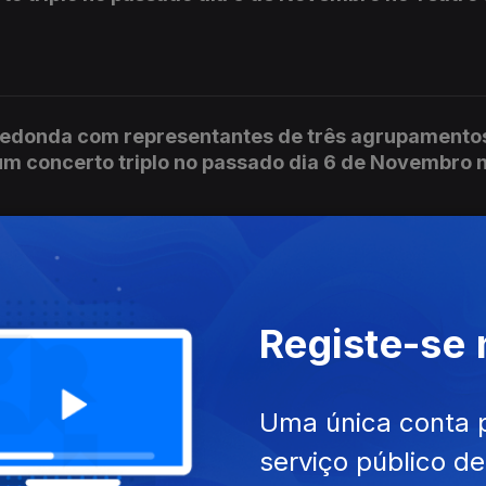
redonda com representantes de três agrupamento
um concerto triplo no passado dia 6 de Novembro 
gue com uma entrevista ao compositor Pedro Amara
 música do compositor e maestro.
Registe-se
Uma única conta 
a, compositor que apresentou no O'culto da Ajuda,
serviço público d
nd no passado mês de Setembro, com a pianista e