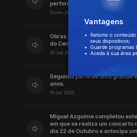
performer Joana Gama.
13 nov. 2020
Vantagens
Retome o conteúdo a
Obras de Miguel Azguime: A Laug
seus dispositivos;
do Centro do Mundo
Guarde programas f
30 out. 2020
Aceda à sua área pe
Segunda parte de uma grande e
anos.
16 out. 2020
Miguel Azguime completou este a
em que se realiza um concerto 
dia 22 de Outubro e antecipa um