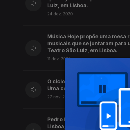
Luiz, em Lisboa.
24 dez. 2020
Música Hoje propõe uma mesa 
musicais que se juntaram para 
Teatro São Luiz, em Lisboa.
11 dez. 2020
O ciclo «Na 1.ª Pessoa» prosse
Uma conversa acompanhada por
27 nov. 2020
Pedro Boléo entrevista Vítor Ru
Lisboa, a ópera Home Sweet Sou