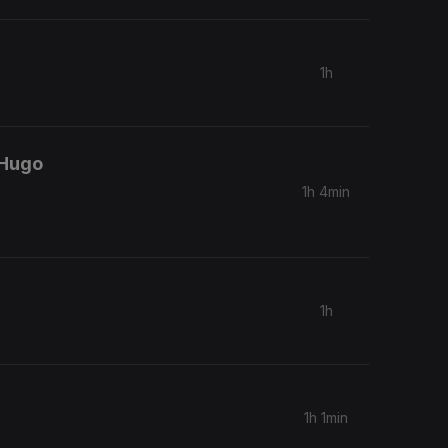
1h
 Hugo
1h 4min
1h
1h 1min