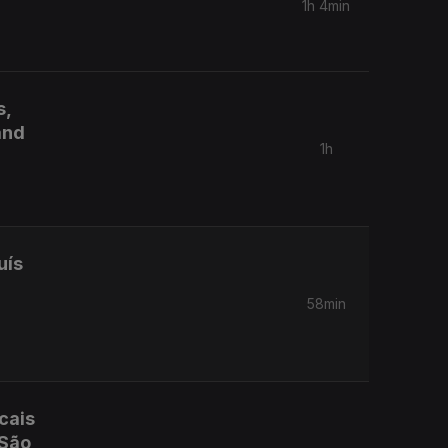
1h 4min
s,
and
1h
uís
a
58min
cais
 São