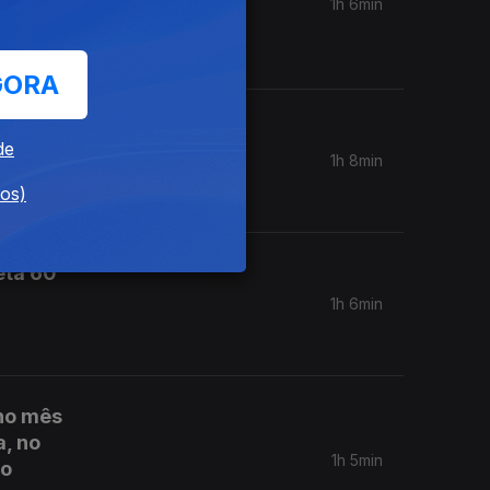
1h 6min
GORA
ntrico
de
1h 8min
dos)
eta 60
1h 6min
 no mês
, no
1h 5min
no