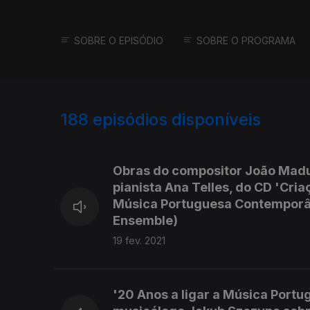
SOBRE O EPISÓDIO
SOBRE O PROGRAMA
188
episódios disponíveis
493729
462821
431190
Obras do compositor João Madur
pianista Ana Telles, do CD 'Cri
Música Portuguesa Contemporâne
Ensemble)
19 fev. 2021
'20 Anos a ligar a Música Port