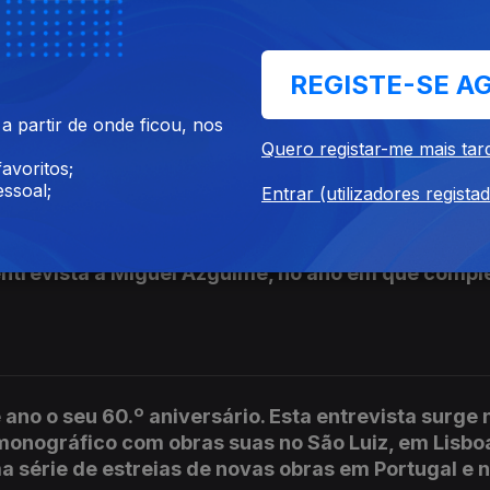
REGISTE-SE A
 partir de onde ficou, nos
h to Cry; (ThS)inking Survival Kit; Centro do Excê
Quero registar-me mais tar
avoritos;
ssoal;
Entrar (utilizadores regista
ntrevista a Miguel Azguime, no ano em que compl
no o seu 60.º aniversário. Esta entrevista surge
monográfico com obras suas no São Luiz, em Lisboa
a série de estreias de novas obras em Portugal e 