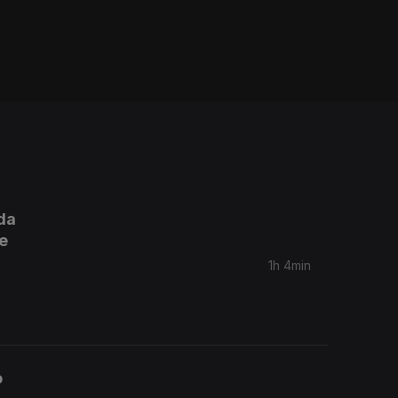
da
de
1h 4min
o