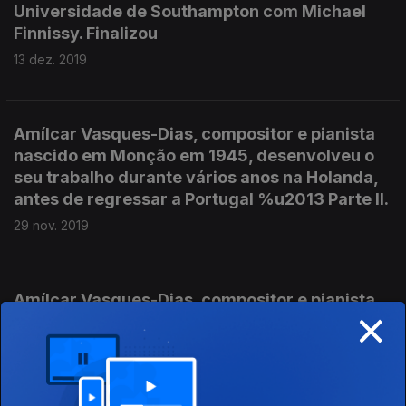
Universidade de Southampton com Michael
Finnissy. Finalizou
13 dez. 2019
Amílcar Vasques-Dias, compositor e pianista
nascido em Monção em 1945, desenvolveu o
seu trabalho durante vários anos na Holanda,
antes de regressar a Portugal %u2013 Parte II.
29 nov. 2019
Amílcar Vasques-Dias, compositor e pianista
×
nascido em Monção em 1945, foi professor nas
Escolas Superiores de Música de Lisboa e do
Porto, na Universidade de Aveiro e na
Universidade de Évora, e é director artístico