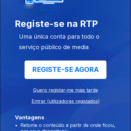
do Festival 20.21, em Évora – Parte I
15 nov. 2019
Registe-se na RTP
Entrevista realizada por Pedro Boléo ao
Uma única conta para todo o
compositor Carlos Marecos. Para além de
serviço público de media
compositor, Carlos Marecos é professor e
vice-director da ESML (Escola Superior de
Música de Lisboa).
REGISTE-SE AGORA
01 nov. 2019
Quero registar-me mais tarde
Música Hoje apresenta mais um programa do
ciclo «Na 1.ª Pessoa», com uma entrevista a
Entrar (utilizadores registados)
Daniel Martinho, compositor nascido em 1985.
17 out. 2019
Vantagens
Retome o conteúdo a partir de onde ficou,
nos seus dispositivos;