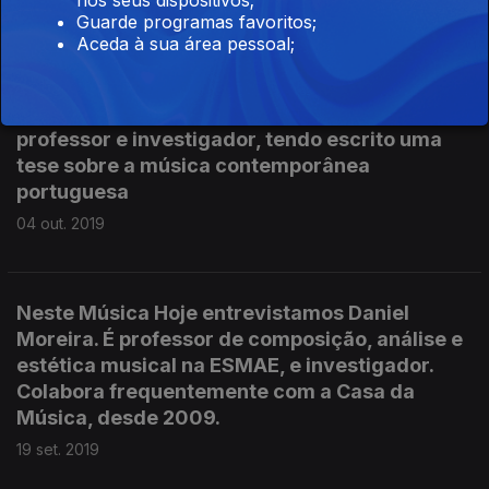
Guarde programas favoritos;
Nascido em 1960, José Mesquita Lopes é
Aceda à sua área pessoal;
compositor e guitarrista. Compôs música de
câmara, obras para solistas e para orquestra,
mas também música electroacústica. É
professor e investigador, tendo escrito uma
tese sobre a música contemporânea
portuguesa
04 out. 2019
Neste Música Hoje entrevistamos Daniel
Moreira. É professor de composição, análise e
estética musical na ESMAE, e investigador.
Colabora frequentemente com a Casa da
Música, desde 2009.
19 set. 2019