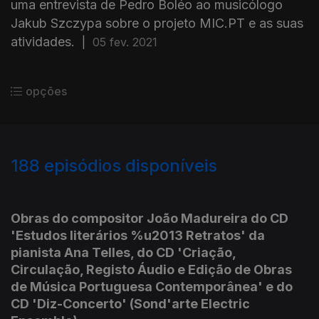
uma entrevista de Pedro Boléo ao musicólogo
Jakub Szczypa sobre o projeto MIC.PT e as suas
atividades.
|
05 fev. 2021
opções
188
episódios disponíveis
493729
462821
431190
402060
372287
346990
Obras do compositor João Madureira do CD
'Estudos literários %u2013 Retratos' da
pianista Ana Telles, do CD 'Criação,
Circulação, Registo Áudio e Edição de Obras
de Música Portuguesa Contemporânea' e do
CD 'Diz-Concerto' (Sond'arte Electric