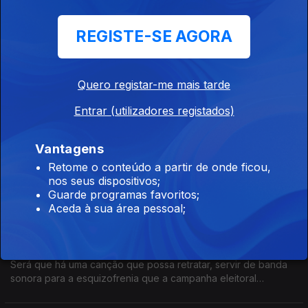
Nas sombras
REGISTE-SE AGORA
27 out. 2024
Dearborn é uma cidade nos subúrbios de Detroit. Tem a maior
comunidade árabe dos Estados Unidos. Vivem nas sombras
Quero registar-me mais tarde
imigrantes que procuram melhores condições de vida.
Entrar (utilizadores registados)
A régua e esquadro
26 out. 2024
Vantagens
Entrar num comício é como entrar num festival de verão: regras
Retome o conteúdo a partir de onde ficou,
apertadas de segurança. Se tens uma solução criativa, é
nos seus dispositivos;
preciso explicar a régua e esquadro.
Guarde programas favoritos;
Aceda à sua área pessoal;
Uma canção para a América
25 out. 2024
Será que há uma canção que possa retratar, servir de banda
sonora para a esquizofrenia que a campanha eleitoral
americana está a revelar? 69% dos eleitores estão em stress
por causa da escolha entre Trump e Kamala.