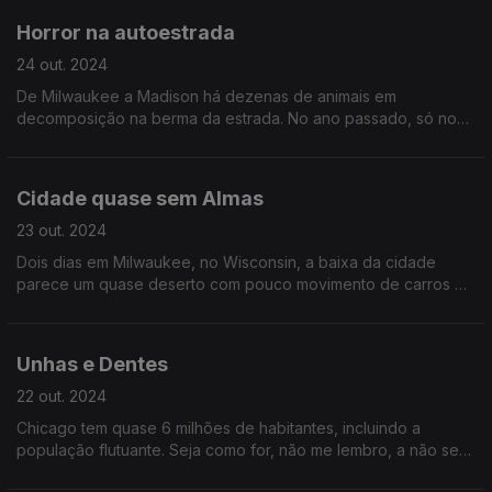
Horror na autoestrada
24 out. 2024
De Milwaukee a Madison há dezenas de animais em
decomposição na berma da estrada. No ano passado, só no
Wisconsin, houve 16 mil acidentes com animais.
Cidade quase sem Almas
23 out. 2024
Dois dias em Milwaukee, no Wisconsin, a baixa da cidade
parece um quase deserto com pouco movimento de carros e
pessoas...
Unhas e Dentes
22 out. 2024
Chicago tem quase 6 milhões de habitantes, incluindo a
população flutuante. Seja como for, não me lembro, a não ser
em África, de ver tantas pessoas a precisarem de dentista...