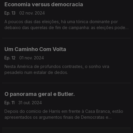
Economia versus democracia
Ep. 13
02 nov. 2024
A poucos dias das eleições, há uma tónica dominante por
debaixo das querelas de fim de campanha: as eleições podem
ser uma batalha entre a economia e a democracia.
Um Caminho Com Volta
Ep. 12
01 nov. 2024
Nesta América de profundos contrastes, o sonho vira
pesadelo num estalar de dedos.
O panorama geral e Butler.
Ep. 11
31 out. 2024
Depois do comício de Harris em frente à Casa Branca, estão
apresentados os argumentos finais de Democratas e
Republicanos. No Condado de Butler, a droga afasta os
consumidores do que se passa na campanha.