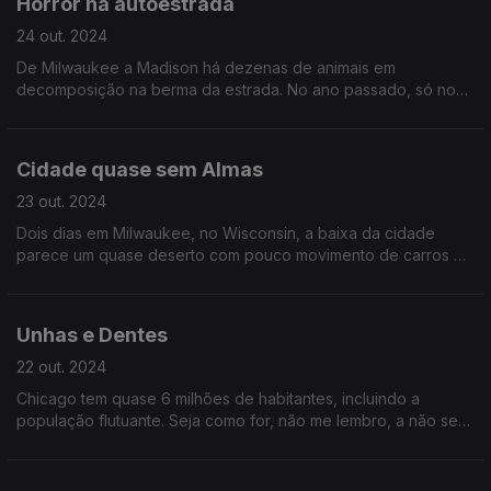
Horror na autoestrada
24 out. 2024
De Milwaukee a Madison há dezenas de animais em
decomposição na berma da estrada. No ano passado, só no
Wisconsin, houve 16 mil acidentes com animais.
Cidade quase sem Almas
23 out. 2024
Dois dias em Milwaukee, no Wisconsin, a baixa da cidade
parece um quase deserto com pouco movimento de carros e
pessoas...
Unhas e Dentes
22 out. 2024
Chicago tem quase 6 milhões de habitantes, incluindo a
população flutuante. Seja como for, não me lembro, a não ser
em África, de ver tantas pessoas a precisarem de dentista...
Apenas coincidência? É que foram muitas.