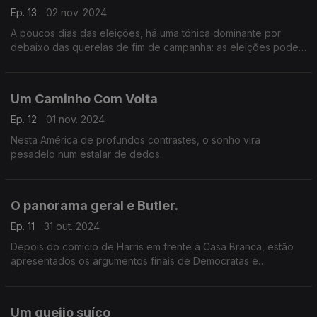
Ep. 13
02 nov. 2024
A poucos dias das eleições, há uma tónica dominante por
debaixo das querelas de fim de campanha: as eleições podem
ser uma batalha entre a economia e a democracia.
Um Caminho Com Volta
Ep. 12
01 nov. 2024
Nesta América de profundos contrastes, o sonho vira
pesadelo num estalar de dedos.
O panorama geral e Butler.
Ep. 11
31 out. 2024
Depois do comício de Harris em frente à Casa Branca, estão
apresentados os argumentos finais de Democratas e
Republicanos. No Condado de Butler, a droga afasta os
consumidores do que se passa na campanha.
Um queijo suíço