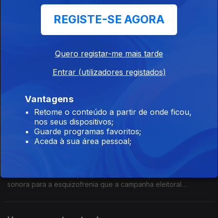
27 out. 2024
REGISTE-SE AGORA
Dearborn é uma cidade nos subúrbios de Detroit. Tem a maior
comunidade árabe dos Estados Unidos. Vivem nas sombras
imigrantes que procuram melhores condições de vida.
Quero registar-me mais tarde
Entrar (utilizadores registados)
A régua e esquadro
26 out. 2024
Vantagens
Entrar num comício é como entrar num festival de verão: regras
apertadas de segurança. Se tens uma solução criativa, é
Retome o conteúdo a partir de onde ficou,
preciso explicar a régua e esquadro.
nos seus dispositivos;
Guarde programas favoritos;
Aceda à sua área pessoal;
Uma canção para a América
25 out. 2024
Será que há uma canção que possa retratar, servir de banda
sonora para a esquizofrenia que a campanha eleitoral
americana está a revelar? 69% dos eleitores estão em stress
por causa da escolha entre Trump e Kamala.