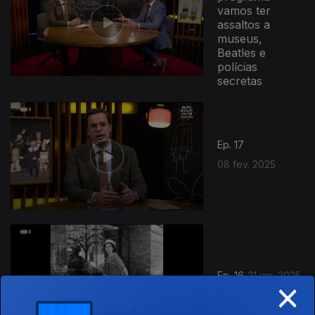
vamos ter
assaltos a
museus,
Beatles e
polícias
secretas
Ep. 17
08 fev. 2025
Ep. 16
31 jan. 2025
×