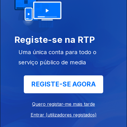
Ep. 15
24 jan. 2025
Registe-se na RTP
Uma única conta para todo o
serviço público de media
Ep. 14
17 jan. 2025
REGISTE-SE AGORA
Quero registar-me mais tarde
Entrar (utilizadores registados)