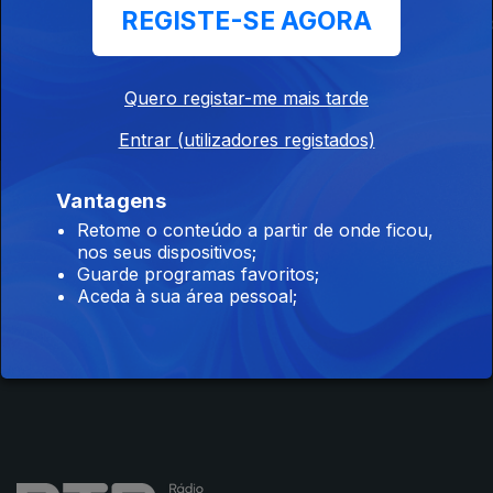
REGISTE-SE AGORA
Porta Pró Milhão
Voz de Cama
The Daily S
Quero registar-me mais tarde
Entrar (utilizadores registados)
Instale a aplicação
RTP Play
Vantagens
Retome o conteúdo a partir de onde ficou,
nos seus dispositivos;
Guarde programas favoritos;
Aceda à sua área pessoal;
Disponível para iOS, Android, Apple TV, Android TV e
CarPlay