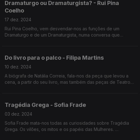
Dramaturgo ou Dramaturgista? - Rui Pina
Coelho
17 dez. 2024
Rui Pina Coelho, vem desvendar-nos as funções de um
Dramaturgo e de um Dramaturgista, numa conversa que
passeia por muitas curiosidades teatrais.
Leitura de "Tudo é um nada novo - Textos para espetáculos
na Era da economia da atenção"
Do livro para o palco - Filipa Martins
10 dez. 2024
A biógrafa de Natália Correia, fala-nos da peça que levou a
cena, a partir do seu livro, mas também das peças de Teatro
escritas por Natália. Leitura de um excerto de uma intervenção
de Mia Couto.
Tragédia Grega - Sofia Frade
03 dez. 2024
Sofia Frade mata-nos todas as curiosidades sobre Tragédia
Grega. Os vilões, os mitos e os papéis das Mulheres.
Leitura de um excerto de "Medeia" de Eurípedes.