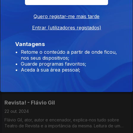
Leitura de um excerto da peça «Sopro» de Tiago Rodrigues.
Atriz - Carolina Amaral
Quero registar-me mais tarde
05 nov. 2024
Entrar (utilizadores registados)
Carolina Amaral explica-nos o que é isto de ser atriz:
formação, espectáculos e a criação para cena.
Vantagens
Leitura de um excerto do livro «Teatro e o seu Duplo» de
Retome o conteúdo a partir de onde ficou,
Antonin Artaud.
Dramaturgia e Comunicação - Sílvia Alberto
nos seus dispositivos;
Guarde programas favoritos;
29 out. 2024
Aceda à sua área pessoal;
Sílvia Alberto, fala-nos da sua passagem pelo curso de
Dramaturgia, e da importância que o teatro tem na sua vida.
Leitura de um diálogo da peça "Os animais domésticos", de
Letizia Russo.
Revista! - Flávio Gil
22 out. 2024
Flávio Gil, ator, autor e encenador, explica-nos tudo sobre
Teatro de Revista e a importância da mesma. Leitura de um
excerto do texto "E ninguém vai preso!?" de Flávio Gil.