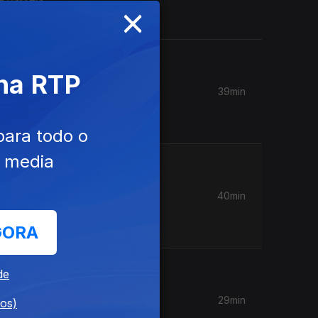
×
 na RTP
39min
s de
para todo o
e media
40min
res.
GORA
de
29min
dos)