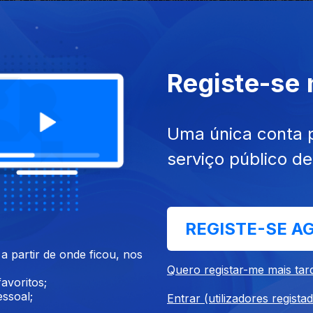
 para espetáculos na Era da economia da atenção"
tins
Registe-se
 peça que levou a cena, a partir do seu livro, mas também das peça
 excerto de uma intervenção de Mia Couto.
Uma única conta 
serviço público d
s sobre Tragédia Grega. Os vilões, os mitos e os papéis das Mulhe
ípedes.
REGISTE-SE A
 partir de onde ficou, nos
Quero registar-me mais tar
Mendes
avoritos;
ssoal;
Entrar (utilizadores regista
 precisamos saber sobre Shakespeare, em 30 minutos: os textos,