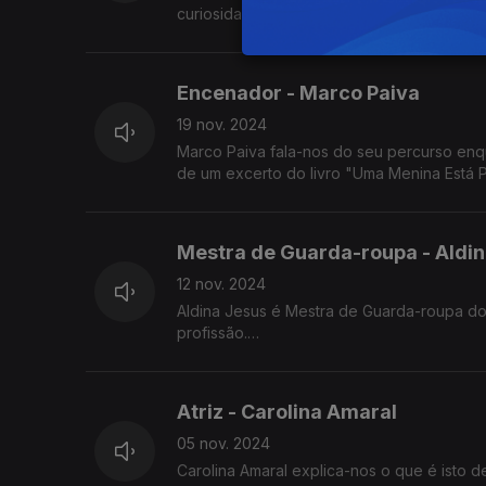
curiosidades e aventuras.
Leitura do soneto 29 de William Shakespea
Encenador - Marco Paiva
19 nov. 2024
Marco Paiva fala-nos do seu percurso enqua
de um excerto do livro "Uma Menina Está 
Mestra de Guarda-roupa - Aldi
12 nov. 2024
Aldina Jesus é Mestra de Guarda-roupa do 
profissão.
Leitura de um excerto da peça «Sopro» de
Atriz - Carolina Amaral
05 nov. 2024
Carolina Amaral explica-nos o que é isto d