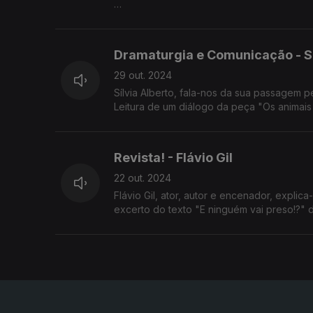
Leitura de um excerto do livro «Teatro e o
Dramaturgia e Comunicação - Sí
29 out. 2024
Sílvia Alberto, fala-nos da sua passagem p
Leitura de um diálogo da peça "Os animais 
Revista! - Flávio Gil
22 out. 2024
Flávio Gil, ator, autor e encenador, expli
excerto do texto "E ninguém vai preso!?" de