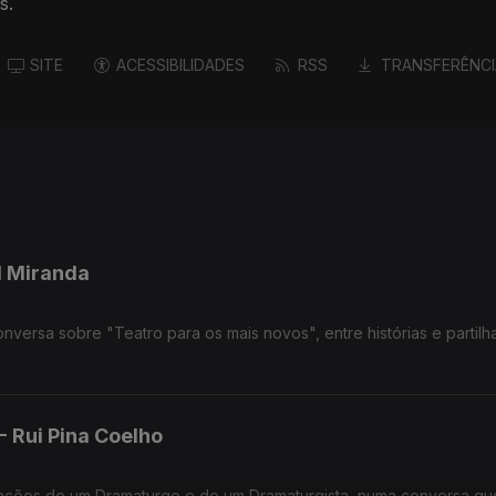
s.
SITE
ACESSIBILIDADES
RSS
TRANSFERÊNCI
al Miranda
nversa sobre "Teatro para os mais novos", entre histórias e partilh
de Luís Leal Miranda.
 Rui Pina Coelho
unções de um Dramaturgo e de um Dramaturgista, numa conversa qu