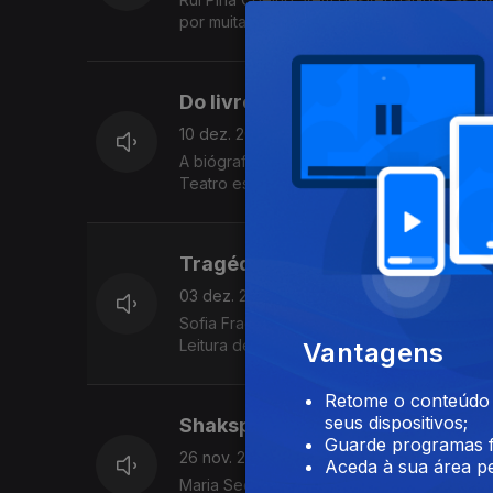
por muitas curiosidades teatrais.
Leitura de "Tudo é um nada novo - Textos
Do livro para o palco - Filipa Mar
10 dez. 2024
A biógrafa de Natália Correia, fala-nos da
Teatro escritas por Natália. Leitura de um
Tragédia Grega - Sofia Frade
03 dez. 2024
Sofia Frade mata-nos todas as curiosidade
Leitura de um excerto de "Medeia" de Eur
Vantagens
Retome o conteúdo a
seus dispositivos;
Shakspeare - Maria Sequeira 
Guarde programas f
26 nov. 2024
Aceda à sua área pe
Maria Sequeira Mendes diz-nos tudo o que