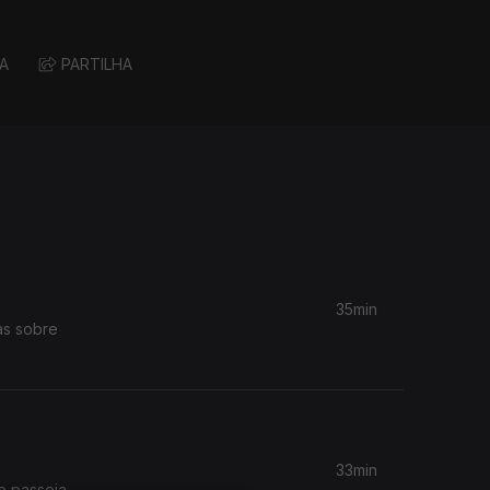
A
PARTILHA
35min
as sobre
33min
e passeia