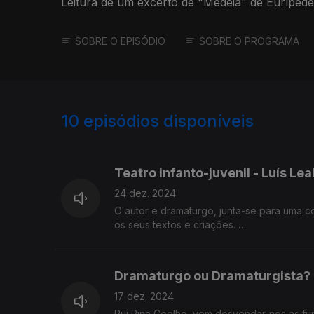
Leitura de um excerto de "Medeia" de Eurípede
SOBRE O EPISÓDIO
SOBRE O PROGRAMA
10
episódios disponíveis
802507
Teatro infanto-juvenil - Luís Le
24 dez. 2024
O autor e dramaturgo, junta-se para uma co
os seus textos e criações.
Leitura de um excerto de "Hamlet sem Ós" 
Dramaturgo ou Dramaturgista? -
17 dez. 2024
Rui Pina Coelho, vem desvendar-nos as f