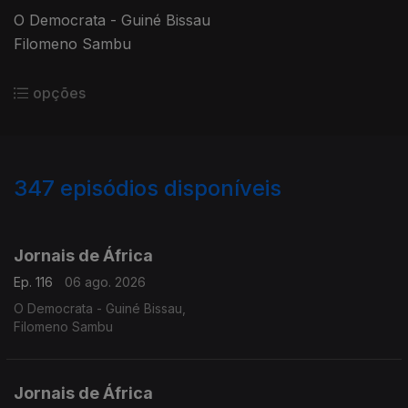
O Democrata - Guiné Bissau
Filomeno Sambu
opções
347
episódios disponíveis
942853
938293
933516
927441
921904
917185
912406
907064
903190
Jornais de África
Ep. 116
06 ago. 2026
O Democrata - Guiné Bissau,
Filomeno Sambu
Jornais de África