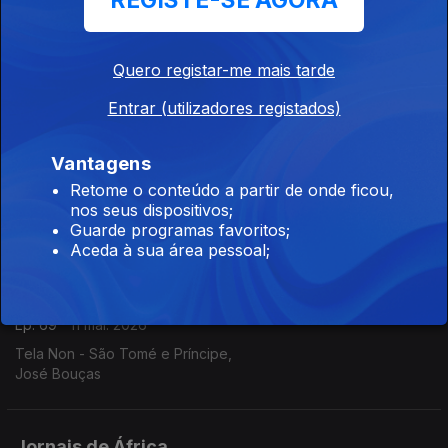
REGISTE-SE AGORA
Ep. 71
14 mai. 2026
O Democrata - Guiné Bissau,
Quero registar-me mais tarde
Filomeno Sambu
Entrar (utilizadores registados)
Jornais de África
Vantagens
Ep. 70
13 mai. 2026
Retome o conteúdo a partir de onde ficou,
Expresso das ilhas - Cabo Verde,
nos seus dispositivos;
André Amaral
Guarde programas favoritos;
Aceda à sua área pessoal;
Jornais de África
Ep. 69
11 mai. 2026
Tela Non - São Tomé e Príncipe,
José Bouças
Jornais de África