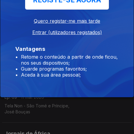
REGISTE-SE AGORA
Ep. 71
14 mai. 2026
O Democrata - Guiné Bissau,
Quero registar-me mais tarde
Filomeno Sambu
Entrar (utilizadores registados)
Jornais de África
Vantagens
Ep. 70
13 mai. 2026
Retome o conteúdo a partir de onde ficou,
Expresso das ilhas - Cabo Verde,
nos seus dispositivos;
André Amaral
Guarde programas favoritos;
Aceda à sua área pessoal;
Jornais de África
Ep. 69
11 mai. 2026
Tela Non - São Tomé e Príncipe,
José Bouças
Jornais de África