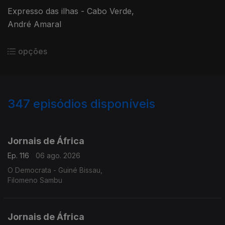
Expresso das ilhas - Cabo Verde,
André Amaral
opções
347
episódios disponíveis
942853
938293
933516
927441
921904
917185
912406
907064
903190
Jornais de África
Ep. 116
06 ago. 2026
O Democrata - Guiné Bissau,
Filomeno Sambu
Jornais de África