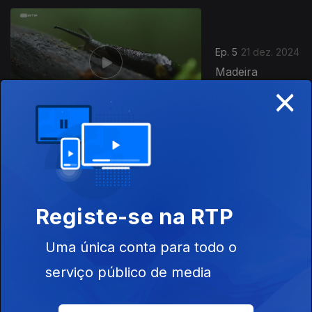
Ep. 5
21 dez. 2024
Madeira
×
Ep. 6
04 jan. 2025
Alentejo
Registe-se na RTP
Uma única conta para todo o
823561
serviço público de media
Ep. 7
11 jan. 2025