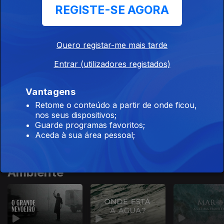
Açores
REGISTE-SE AGORA
Quero registar-me mais tarde
Entrar (utilizadores registados)
Ep. 8
18 jan. 2025
Best Of
Vantagens
Retome o conteúdo a partir de onde ficou,
nos seus dispositivos;
Guarde programas favoritos;
Aceda à sua área pessoal;
Este conteúdo faz parte de
Documentários de Ecologia e
Ambiente