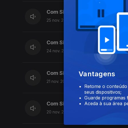
Com Sidónio Bettencourt
25 nov. 2025
Com Sidónio Bettencourt
24 nov. 2025
Vantagens
Com Sidónio Bettencourt
21 nov. 2025
Retome o conteúdo a
seus dispositivos;
Guarde programas f
Aceda à sua área pe
Com Sidónio Bettencourt
20 nov. 2025