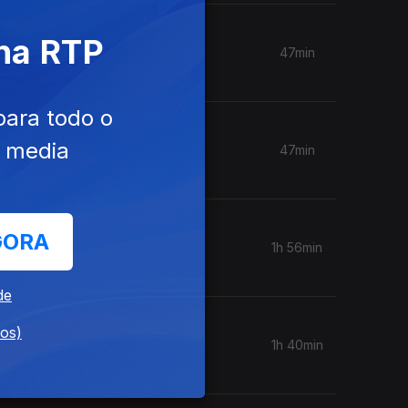
 na RTP
47min
para todo o
e media
47min
GORA
1h 56min
de
dos)
1h 40min